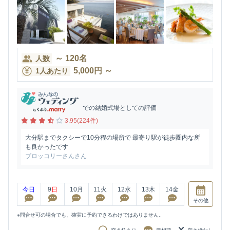
～
120
名
人数
5,000
円
～
1人あたり
での結婚式場としての評価
3.95(224件)
大分駅までタクシーで10分程の場所で 最寄り駅が徒歩圏内な所
も良かったです
ブロッコリーさんさん
今日
9
日
10
月
11
火
12
水
13
木
14
金
その他
※問合せ可の場合でも、確実に予約できるわけではありません。