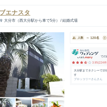
ブエナスタ
大分市（西大分駅から車で5分）
/
結婚式場
～
120
名
人数
での
3.95(224件
大分駅までタクシーで10
す
ブロッコリーさんさん