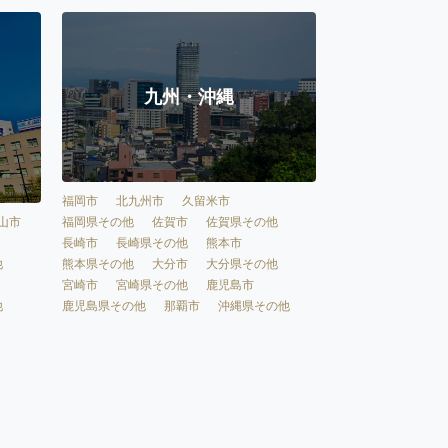
九州・沖縄
福岡市
北九州市
久留米市
福岡県その他
佐賀市
佐賀県その他
山市
長崎市
長崎県その他
熊本市
熊本県その他
大分市
大分県その他
他
宮崎市
宮崎県その他
鹿児島市
鹿児島県その他
那覇市
沖縄県その他
他