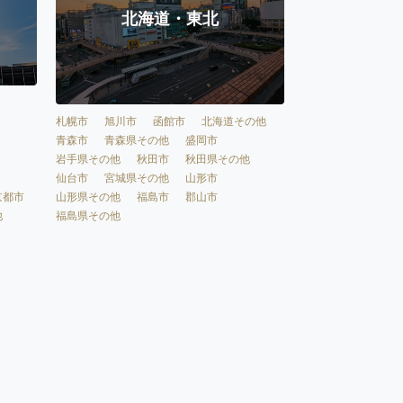
北海道・東北
札幌市
旭川市
函館市
北海道その他
青森市
青森県その他
盛岡市
岩手県その他
秋田市
秋田県その他
仙台市
宮城県その他
山形市
京都市
山形県その他
福島市
郡山市
他
福島県その他