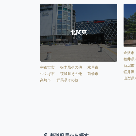
北関東
金沢市
福井県
新潟市
宇都宮市
栃木県その他
水戸市
軽井沢
つくば市
茨城県その他
前橋市
山梨県
高崎市
群馬県その他
都道府県から探す