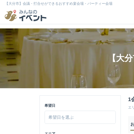
【大分市】会議・打合せができるおすすめ宴会場・パーティー会場
【大分
1
希望日
エ
エリア