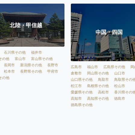
北陸・甲信越
中国・四国
石川県その他
福井市
その他
富山市
富山県その他
長岡市
新潟県その他
長野市
広島市
福山市
広島県その他
岡
松本市
長野県その他
甲府市
倉敷市
岡山県その他
山口市
その他
山口県その他
鳥取市
鳥取県その
松江市
島根県その他
松山市
愛媛県その他
高松市
香川県その
高知市
高知県その他
徳島市
徳島県その他