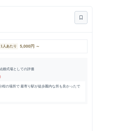
5,000
円
～
1人あたり
結婚式場としての評価
)
分程の場所で 最寄り駅が徒歩圏内な所も良かったで