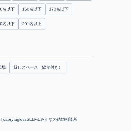
50名以下
160名以下
170名以下
00名以下
201名以上
式場
貸しスペース（飲食付き）
RT
capry
tagless
SELFiE
みんなの結婚相談所