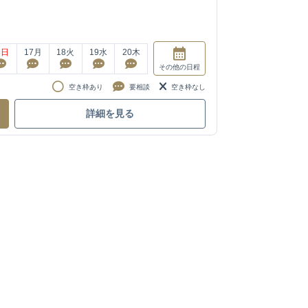
6
日
17
月
18
火
19
水
20
木
その他
の日程
空き枠あり
要相談
空き枠なし
詳細を見る