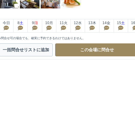
今日
8
土
9
日
10
月
11
火
12
水
13
木
14
金
15
土
1
※問合せ可の場合でも、確実に予約できるわけではありません。
一括問合せ
リストに追加
この会場に
問合せ