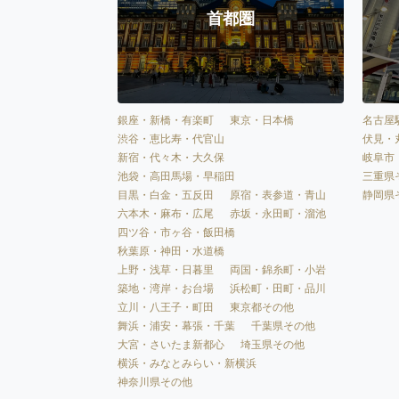
首都圏
銀座・新橋・有楽町
東京・日本橋
名古屋
渋谷・恵比寿・代官山
伏見・
新宿・代々木・大久保
岐阜市
池袋・高田馬場・早稲田
三重県
目黒・白金・五反田
原宿・表参道・青山
静岡県
六本木・麻布・広尾
赤坂・永田町・溜池
四ツ谷・市ヶ谷・飯田橋
秋葉原・神田・水道橋
上野・浅草・日暮里
両国・錦糸町・小岩
築地・湾岸・お台場
浜松町・田町・品川
立川・八王子・町田
東京都その他
舞浜・浦安・幕張・千葉
千葉県その他
大宮・さいたま新都心
埼玉県その他
横浜・みなとみらい・新横浜
神奈川県その他