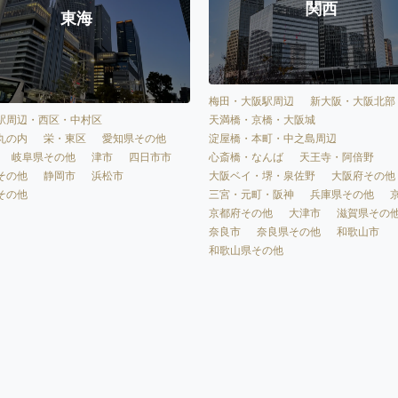
関西
東海
梅田・大阪駅周辺
新大阪・大阪北部
天満橋・京橋・大阪城
駅周辺・西区・中村区
淀屋橋・本町・中之島周辺
丸の内
栄・東区
愛知県その他
心斎橋・なんば
天王寺・阿倍野
岐阜県その他
津市
四日市市
大阪ベイ・堺・泉佐野
大阪府その他
その他
静岡市
浜松市
三宮・元町・阪神
兵庫県その他
その他
京都府その他
大津市
滋賀県その
奈良市
奈良県その他
和歌山市
和歌山県その他