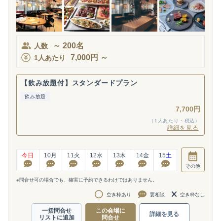
～
200
名
人数
7,000
円
～
1人あたり
【飲み放題付】スタンダードプラン
飲み放題
7,700円
（1人あたり・税込）
詳細を見る
今日
10
月
11
火
12
水
13
木
14
金
15
土
その他
※問合せ可の場合でも、確実に予約できるわけではありません。
空き枠あり
要相談
空き枠なし
一括問合せ
この会場に
詳細を見る
リストに追加
問合せ