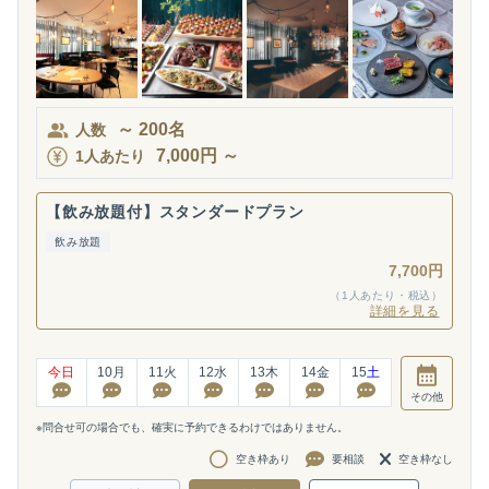
～
200
名
人数
7,000
円
～
1人あたり
【飲み放題付】スタンダードプラン
飲み放題
7,700円
（1人あたり・税込）
詳細を見る
今日
10
月
11
火
12
水
13
木
14
金
15
土
その他
※問合せ可の場合でも、確実に予約できるわけではありません。
空き枠あり
要相談
空き枠なし