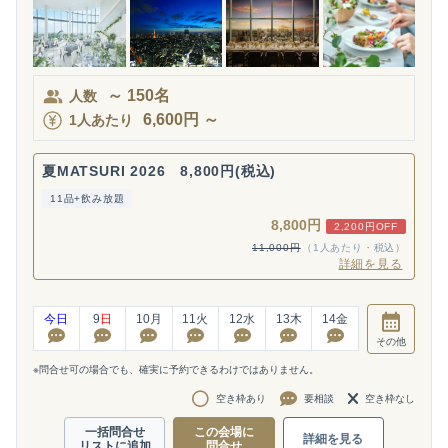
～
150
名
人数
6,600
円
～
1人あたり
夏MATSURI 2026 8,800円(税込)
11品+飲み放題
8,800円
2,200円OFF
11,000円
（1人あたり・税込）
詳細を見る
今日
9
日
10
月
11
火
12
水
13
木
14
金
その他
※問合せ可の場合でも、確実に予約できるわけではありません。
空き枠あり
要相談
空き枠なし
一括問合せ
この会場に
詳細を見る
リストに追加
問合せ