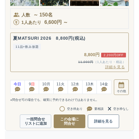
～
150
名
人数
6,600
円
～
1人あたり
夏MATSURI 2026 8,800円(税込)
11品+飲み放題
8,800円
2,200円OFF
11,000円
（1人あたり・税込）
詳細を見る
今日
9
日
10
月
11
火
12
水
13
木
14
金
その他
※問合せ可の場合でも、確実に予約できるわけではありません。
空き枠あり
要相談
空き枠なし
一括問合せ
この会場に
詳細を見る
リストに追加
問合せ