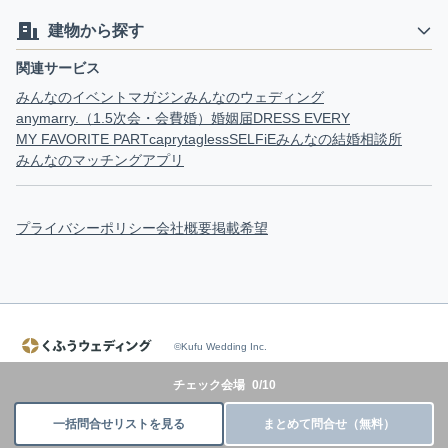
建物から探す
関連サービス
みんなのイベントマガジン
みんなのウェディング
anymarry.（1.5次会・会費婚）
婚姻届
DRESS EVERY
MY FAVORITE PART
capry
tagless
SELFiE
みんなの結婚相談所
みんなのマッチングアプリ
プライバシーポリシー
会社概要
掲載希望
©Kufu Wedding Inc.
チェック会場
0
/
10
一括問合せリストを見る
まとめて問合せ（無料）