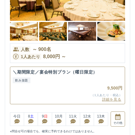
～
900
名
人数
8,000
円
～
1人あたり
＼期間限定／宴会特別プラン（曜日限定）
飲み放題
9,500円
（1人あたり・税込）
詳細を見る
今日
8
土
9
日
10
月
11
火
12
水
13
木
その他
※問合せ可の場合でも、確実に予約できるわけではありません。