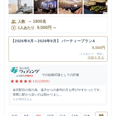
～
1800
名
人数
9,500
円
～
1人あたり
【2026年4月～2026年9月】 パーティープランA
8,500円
（1人あたり・税込）
詳細を見る
での結婚式場としての評価
4.61(288件)
金沢駅目の前の為、遠方からの参列の方も呼びやすかったです。
実際に駅から近いのは助かりまし...
りか9631さん
今日
8
土
9
日
10
月
11
火
12
水
13
木