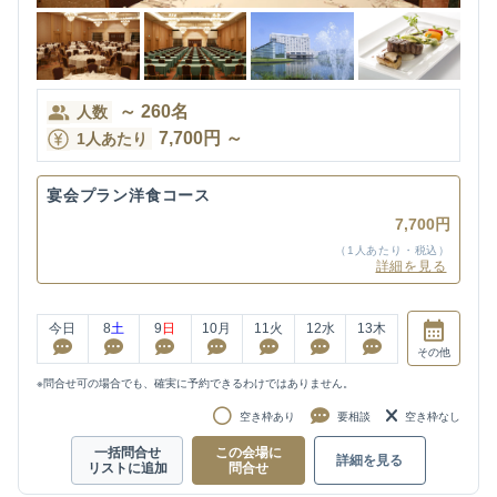
～
260
名
人数
7,700
円
～
1人あたり
宴会プラン洋食コース
7,700円
（1人あたり・税込）
詳細を見る
今日
8
土
9
日
10
月
11
火
12
水
13
木
その他
※問合せ可の場合でも、確実に予約できるわけではありません。
空き枠あり
要相談
空き枠なし
一括問合せ
この会場に
詳細を見る
リストに追加
問合せ