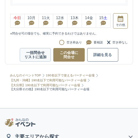
今日
10
月
11
火
12
水
13
木
14
金
15
土
その他
※問合せ可の場合でも、確実に予約できるわけではありません。
空き枠あり
要相談
空き枠なし
一括問合せ
この会場に
詳細を見る
リストに追加
問合せ
みんなのイベントTOP
190名以下で使えるパーティー会場
【九州・沖縄】190名以下で利用可能なパーティー会場
【大分県】190名以下で利用可能なパーティー会場
【大分県その他】190名以下で利用可能なパーティー会場
主要エリアから探す