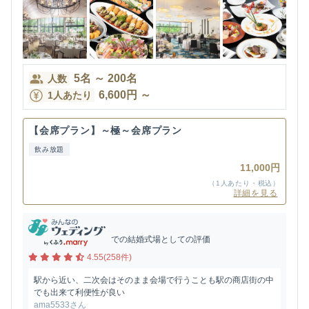
5
名
～
200
名
人数
6,600
円
～
1人あたり
【会席プラン】～極～会席プラン
飲み放題
11,000円
（1人あたり・税込）
詳細を見る
での結婚式場としての評価
4.55(258件)
駅から近い、二次会はそのまま会場で行うことも駅の商店街の中
でも出来て利便性が良い
ama5533さん