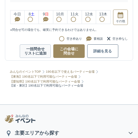
今日
8
土
9
日
10
月
11
火
12
水
13
木
その他
※問合せ可の場合でも、確実に予約できるわけではありません。
空き枠あり
要相談
空き枠なし
一括問合せ
この会場に
詳細を見る
リストに追加
問合せ
みんなのイベントTOP
190名以下で使えるパーティー会場
【東海】190名以下で利用可能なパーティー会場
【愛知県】190名以下で利用可能なパーティー会場
【栄・東区】190名以下で利用可能なパーティー会場
主要エリアから探す