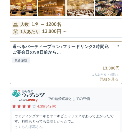
1
名
～
1200
名
人数
13,000
円
～
1人あたり
選べるパーティープラン♪フリードリンク2時間込 *
ご宴会日の90日前から...
飲み放題
13,300円
（1人あたり・税込）
詳細を見る
での結婚式場としての評価
4.39(342件)
ウェディングケーキとケーキビュッフェ？があってよかったで
す。料理もとっても美味しかったで...
さくらんぼ花さん