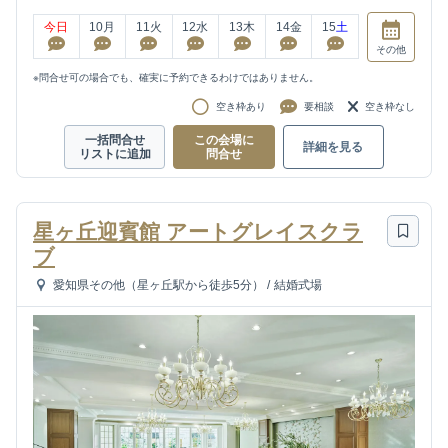
今日
10
月
11
火
12
水
13
木
14
金
15
土
その他
※問合せ可の場合でも、確実に予約できるわけではありません。
空き枠あり
要相談
空き枠なし
一括問合せ
この会場に
詳細を見る
リストに追加
問合せ
星ヶ丘迎賓館 アートグレイスクラ
ブ
愛知県その他（星ヶ丘駅から徒歩5分）
/
結婚式場