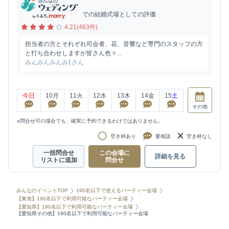
での結婚式場としての評価
4.21(463件)
担当者の方とそれぞれ司会者、花、音響など専門のスタッフの方
と打ち合わせしますが皆さん色々...
みんみんみんみ1さん
今日
10
月
11
火
12
水
13
木
14
金
15
土
その他
※問合せ可の場合でも、確実に予約できるわけではありません。
空き枠あり
要相談
空き枠なし
一括問合せ
この会場に
詳細を見る
リストに追加
問合せ
みんなのイベントTOP
190名以下で使えるパーティー会場
【東海】190名以下で利用可能なパーティー会場
【愛知県】190名以下で利用可能なパーティー会場
【愛知県その他】190名以下で利用可能なパーティー会場