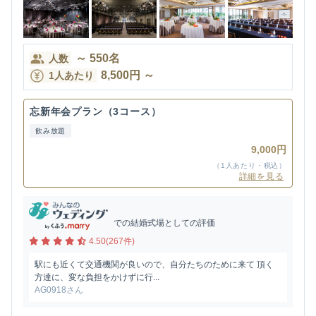
～
550
名
人数
8,500
円
～
1人あたり
忘新年会プラン（3コース）
飲み放題
9,000円
（1人あたり・税込）
詳細を見る
での結婚式場としての評価
4.50(267件)
駅にも近くて交通機関が良いので、自分たちのために来て 頂く
方達に、変な負担をかけずに行...
AG0918さん