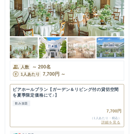
～
200
名
人数
7,700
円
～
1人あたり
ビアホールプラン【ガーデン＆リビング付の貸切空間
を夏季限定価格にて♪】
飲み放題
7,700円
（1人あたり・税込）
詳細を見る