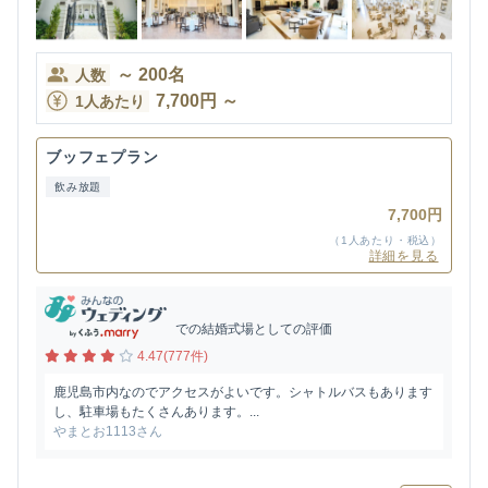
～
200
名
人数
7,700
円
～
1人あたり
ブッフェプラン
飲み放題
7,700円
（1人あたり・税込）
詳細を見る
での結婚式場としての評価
4.47(777件)
鹿児島市内なのでアクセスがよいです。シャトルバスもあります
し、駐車場もたくさんあります。...
やまとお1113さん