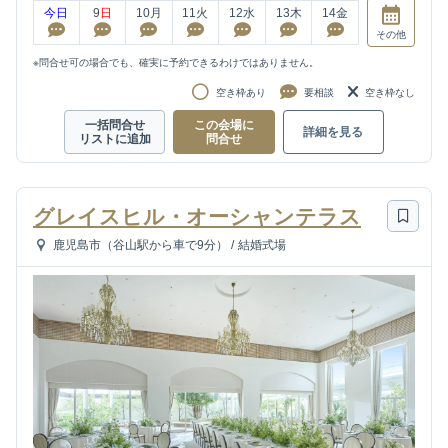
今日
9
日
10
月
11
火
12
水
13
木
14
金
その他
※問合せ可の場合でも、確実に予約できるわけではありません。
空き枠あり
要相談
空き枠なし
一括問合せ
この会場に
詳細を見る
リストに追加
問合せ
グレイスヒル・オーシャンテラス
鹿児島市（谷山駅から車で9分）
/
結婚式場