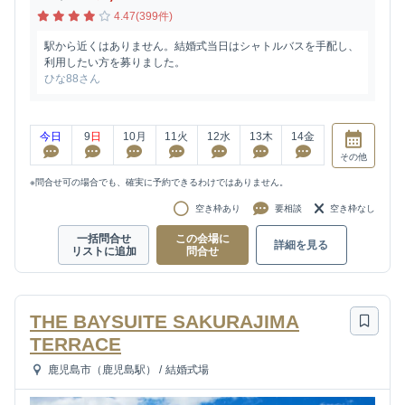
4.47(399件)
駅から近くはありません。結婚式当日はシャトルバスを手配し、
利用したい方を募りました。
ひな88さん
今日
9
日
10
月
11
火
12
水
13
木
14
金
その他
※問合せ可の場合でも、確実に予約できるわけではありません。
空き枠あり
要相談
空き枠なし
一括問合せ
この会場に
詳細を見る
リストに追加
問合せ
THE BAYSUITE SAKURAJIMA
TERRACE
鹿児島市（鹿児島駅）
/
結婚式場