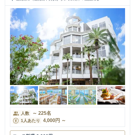
～
225
名
人数
4,000
円
～
1人あたり