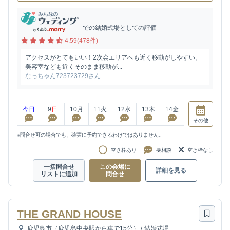
での結婚式場としての評価
4.59(478件)
アクセスがとてもいい！2次会エリアへも近く移動がしやすい。
美容室なども近くそのまま移動が...
なっちゃん723723729さん
今日
9
日
10
月
11
火
12
水
13
木
14
金
その他
※問合せ可の場合でも、確実に予約できるわけではありません。
空き枠あり
要相談
空き枠なし
一括問合せ
この会場に
詳細を見る
リストに追加
問合せ
THE GRAND HOUSE
鹿児島市（鹿児島中央駅から車で15分）
/
結婚式場