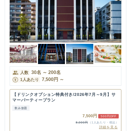
30
名
～
200
名
人数
7,500
円
～
1人あたり
【ドリンクオプション特典付き/2026年7月～9月】サ
マーパーティープラン
飲み放題
7,500円
500円OFF
8,000円
（1人あたり・税込）
詳細を見る