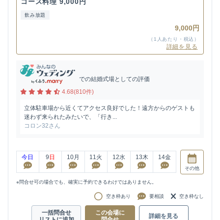
コース料理 9,000円
飲み放題
9,000円
（1人あたり・税込）
詳細を見る
での結婚式場としての評価
4.68(810件)
立体駐車場から近くてアクセス良好でした！遠方からのゲストも
迷わず来られたみたいで、「行き...
コロン32さん
今日
9
日
10
月
11
火
12
水
13
木
14
金
その他
※問合せ可の場合でも、確実に予約できるわけではありません。
空き枠あり
要相談
空き枠なし
一括問合せ
この会場に
詳細を見る
リストに追加
問合せ