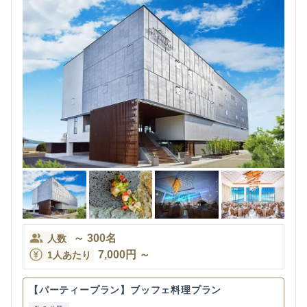
～
300
名
人数
7,000
円
～
1人あたり
【パーティープラン】ブッフェ料理プラン