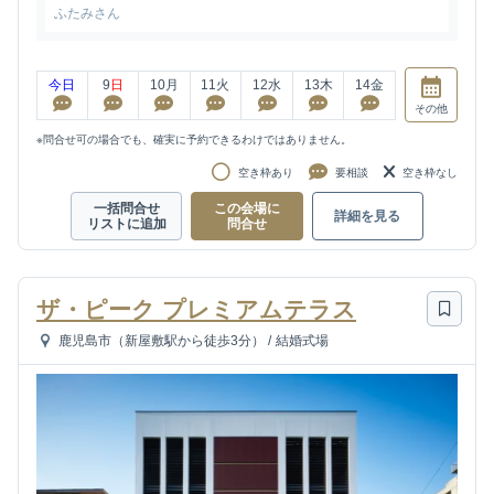
ふたみさん
今日
9
日
10
月
11
火
12
水
13
木
14
金
その他
※問合せ可の場合でも、確実に予約できるわけではありません。
空き枠あり
要相談
空き枠なし
一括問合せ
この会場に
詳細を見る
リストに追加
問合せ
ザ・ピーク プレミアムテラス
鹿児島市（新屋敷駅から徒歩3分）
/
結婚式場