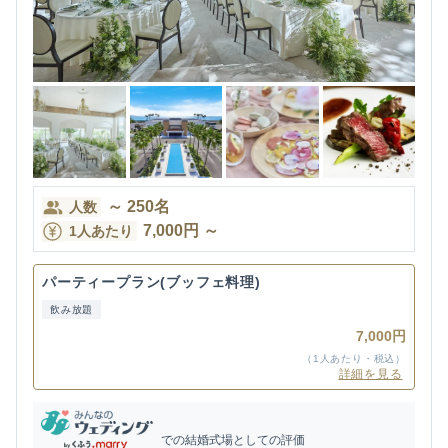
～
250
名
人数
7,000
円
～
1人あたり
パーティープラン(ブッフェ料理)
飲み放題
7,000円
（1人あたり・税込）
詳細を見る
での結婚式場としての評価