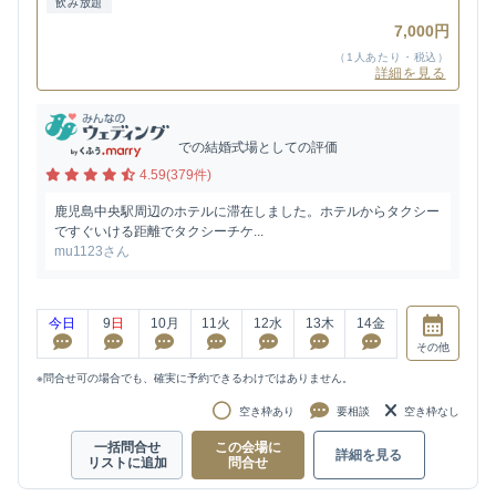
飲み放題
7,000円
（1人あたり・税込）
詳細を見る
での結婚式場としての評価
4.59(379件)
鹿児島中央駅周辺のホテルに滞在しました。ホテルからタクシー
ですぐいける距離でタクシーチケ...
mu1123さん
今日
9
日
10
月
11
火
12
水
13
木
14
金
その他
※問合せ可の場合でも、確実に予約できるわけではありません。
空き枠あり
要相談
空き枠なし
一括問合せ
この会場に
詳細を見る
リストに追加
問合せ