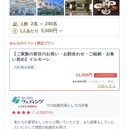
2
名
～
240
名
人数
5,500
円
～
1人あたり
みんなのイベント限定プラン
【ご家族の節目のお祝い・お顔合わせ・ご結納・お食
い初め】イルモーレ
7品+飲み放題
11,000円
1,000円OFF
12,000円
（1人あたり・税込）
詳細を見る
での結婚式場としての評価
4.20(87件)
私たちの要望をしっかりと聞いていただき、また提案もしていた
だいたりして理想の結婚式を挙げ...