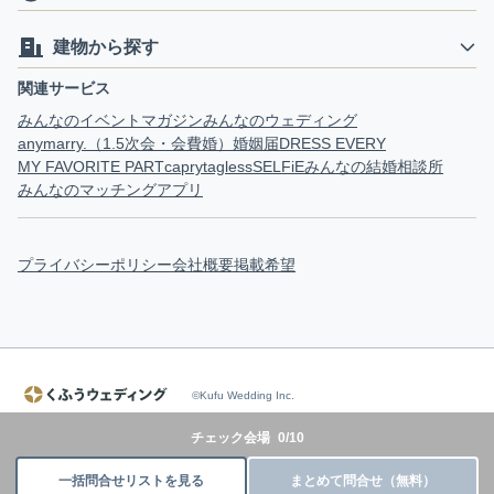
建物から探す
関連サービス
みんなのイベントマガジン
みんなのウェディング
anymarry.（1.5次会・会費婚）
婚姻届
DRESS EVERY
MY FAVORITE PART
capry
tagless
SELFiE
みんなの結婚相談所
みんなのマッチングアプリ
プライバシーポリシー
会社概要
掲載希望
©Kufu Wedding Inc.
チェック会場
0
/
10
一括問合せリストを見る
まとめて問合せ（無料）