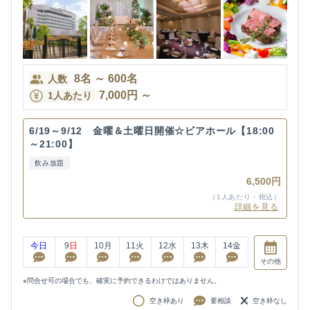
8
名
～
600
名
人数
7,000
円
～
1人あたり
6/19～9/12 金曜＆土曜日開催☆ビアホール【18:00
～21:00】
飲み放題
6,500円
（1人あたり・税込）
詳細を見る
今日
9
日
10
月
11
火
12
水
13
木
14
金
その他
※問合せ可の場合でも、確実に予約できるわけではありません。
空き枠あり
要相談
空き枠なし