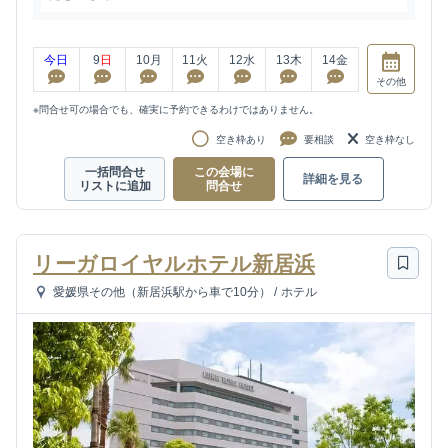
今日
9
日
10
月
11
火
12
水
13
木
14
金
その他
※問合せ可の場合でも、確実に予約できるわけではありません。
空き枠あり
要相談
空き枠なし
一括問合せ
この会場に
詳細を見る
リストに追加
問合せ
リーガロイヤルホテル新居浜
愛媛県その他（新居浜駅から車で10分）
/
ホテル