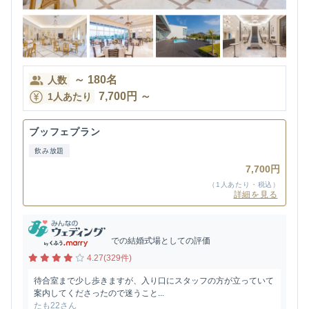
～
180
名
人数
7,700
円
～
1人あたり
ブッフェプラン
飲み放題
7,700円
（1人あたり・税込）
詳細を見る
での結婚式場としての評価
4.27(329件)
待合室まで少し歩きますが、入り口にスタッフの方が立っていて
案内してくださったので迷うこと...
たも22さん