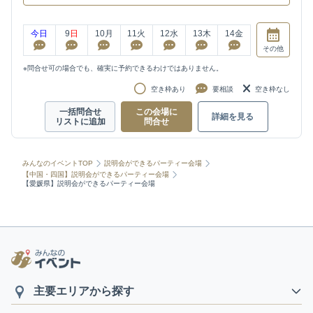
今日
9
日
10
月
11
火
12
水
13
木
14
金
その他
※問合せ可の場合でも、確実に予約できるわけではありません。
空き枠あり
要相談
空き枠なし
一括問合せ
この会場に
詳細を見る
リストに追加
問合せ
みんなのイベントTOP
説明会ができるパーティー会場
【中国・四国】説明会ができるパーティー会場
【愛媛県】説明会ができるパーティー会場
主要エリアから探す