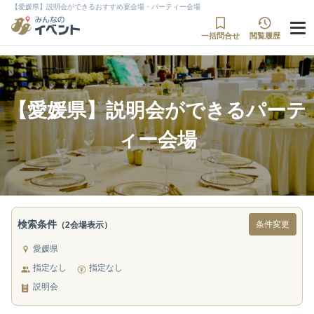
【愛媛県】説明会ができるおすすめ宴会場・パーティー会場
一括問合せ
閲覧履歴
【愛媛県】説明会ができるパーテ
ィー会場
検索条件
条件変更
（2会場表示）
愛媛県
指定なし
指定なし
説明会