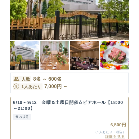
8
名
～
600
名
人数
7,000
円
～
1人あたり
6/19～9/12 金曜＆土曜日開催☆ビアホール【18:00
～21:00】
飲み放題
6,500円
（1人あたり・税込）
詳細を見る