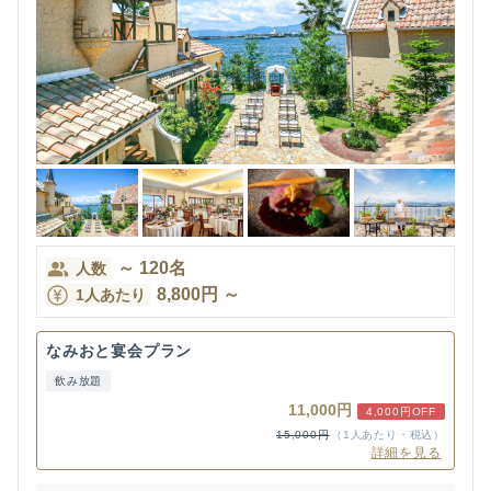
～
120
名
人数
8,800
円
～
1人あたり
なみおと宴会プラン
飲み放題
11,000円
4,000円OFF
15,000円
（1人あたり・税込）
詳細を見る