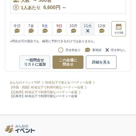
～
300
名
人数
6,600
円
～
1人あたり
今日
7
金
8
土
9
日
10
月
11
火
12
水
その他
※問合せ可の場合でも、確実に予約できるわけではありません。
空き枠あり
要相談
空き枠なし
一括問合せ
この会場に
詳細を見る
リストに追加
問合せ
みんなのイベントTOP
80名以下で使えるパーティー会場
【中国・四国】80名以下で利用可能なパーティー会場
【広島県】80名以下で利用可能なパーティー会場
【広島市】80名以下で利用可能なパーティー会場