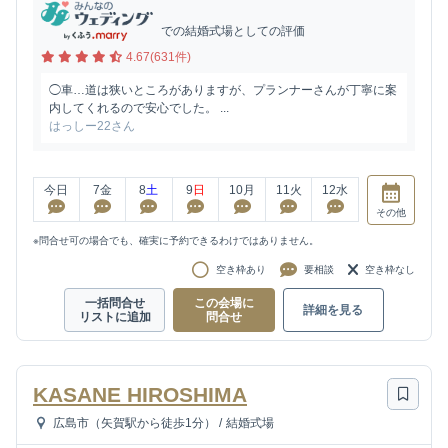
での結婚式場としての評価
4.67(631件)
◯車…道は狭いところがありますが、プランナーさんが丁寧に案
内してくれるので安心でした。 ...
はっしー22さん
今日
7
金
8
土
9
日
10
月
11
火
12
水
その他
※問合せ可の場合でも、確実に予約できるわけではありません。
空き枠あり
要相談
空き枠なし
一括問合せ
この会場に
詳細を見る
リストに追加
問合せ
KASANE HIROSHIMA
広島市（矢賀駅から徒歩1分）
/
結婚式場