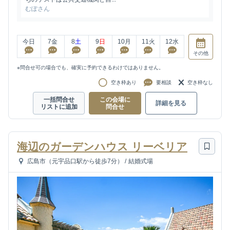
むぽさん
今日
7
金
8
土
9
日
10
月
11
火
12
水
その他
※問合せ可の場合でも、確実に予約できるわけではありません。
空き枠あり
要相談
空き枠なし
一括問合せ
この会場に
詳細を見る
リストに追加
問合せ
海辺のガーデンハウス リーベリア
広島市（元宇品口駅から徒歩7分）
/
結婚式場