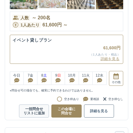
～
200
名
人数
61,600
円
～
1人あたり
イベント貸しプラン
61,600円
（1人あたり・税込）
詳細を見る
今日
7
金
8
土
9
日
10
月
11
火
12
水
その他
※問合せ可の場合でも、確実に予約できるわけではありません。
空き枠あり
要相談
空き枠なし
一括問合せ
この会場に
詳細を見る
リストに追加
問合せ