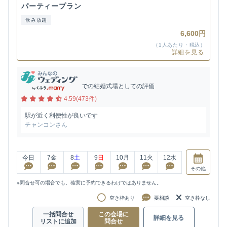
パーティープラン
飲み放題
6,600円
（1人あたり・税込）
詳細を見る
での結婚式場としての評価
4.59(473件)
駅が近く利便性が良いです
チャンコンさん
今日
7
金
8
土
9
日
10
月
11
火
12
水
その他
※問合せ可の場合でも、確実に予約できるわけではありません。
空き枠あり
要相談
空き枠なし
一括問合せ
この会場に
詳細を見る
リストに追加
問合せ