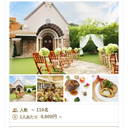
～
110
名
人数
6,600
円
～
1人あたり