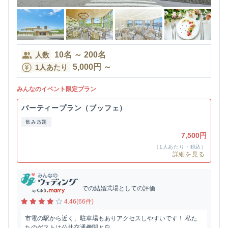
10
名
～
200
名
人数
5,000
円
～
1人あたり
みんなのイベント限定プラン
パーティープラン（ブッフェ）
飲み放題
7,500円
（1人あたり・税込）
詳細を見る
での結婚式場としての評価
4.46(66件)
市電の駅から近く、駐車場もありアクセスしやすいです！ 私た
ちのゲストは公共交通機関と自...