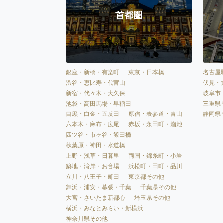
首都圏
銀座・新橋・有楽町
東京・日本橋
名古屋
渋谷・恵比寿・代官山
伏見・
新宿・代々木・大久保
岐阜市
池袋・高田馬場・早稲田
三重県
目黒・白金・五反田
原宿・表参道・青山
静岡県
六本木・麻布・広尾
赤坂・永田町・溜池
四ツ谷・市ヶ谷・飯田橋
秋葉原・神田・水道橋
上野・浅草・日暮里
両国・錦糸町・小岩
築地・湾岸・お台場
浜松町・田町・品川
立川・八王子・町田
東京都その他
舞浜・浦安・幕張・千葉
千葉県その他
大宮・さいたま新都心
埼玉県その他
横浜・みなとみらい・新横浜
神奈川県その他