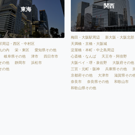
関西
東海
梅田・大阪駅周辺
新大阪・大阪北部
天満橋・京橋・大阪城
駅周辺・西区・中村区
淀屋橋・本町・中之島周辺
丸の内
栄・東区
愛知県その他
心斎橋・なんば
天王寺・阿倍野
岐阜県その他
津市
四日市市
大阪ベイ・堺・泉佐野
大阪府その他
その他
静岡市
浜松市
三宮・元町・阪神
兵庫県その他
その他
京都府その他
大津市
滋賀県その
奈良市
奈良県その他
和歌山市
和歌山県その他