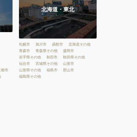
北海道・東北
札幌市
旭川市
函館市
北海道その他
青森市
青森県その他
盛岡市
岩手県その他
秋田市
秋田県その他
仙台市
宮城県その他
山形市
京都市
山形県その他
福島市
郡山市
他
福島県その他