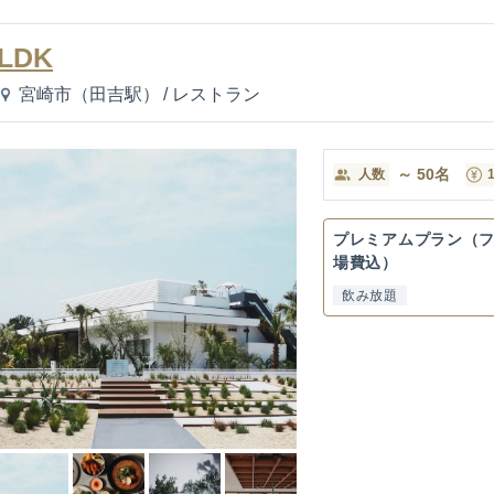
LDK
宮崎市（田吉駅）
/
レストラン
～
50
名
人数
プレミアムプラン（
場費込）
飲み放題