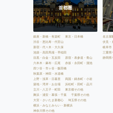
首都圏
銀座・新橋・有楽町
東京・日本橋
名古屋
渋谷・恵比寿・代官山
伏見・
新宿・代々木・大久保
岐阜市
池袋・高田馬場・早稲田
三重県
目黒・白金・五反田
原宿・表参道・青山
静岡県
六本木・麻布・広尾
赤坂・永田町・溜池
四ツ谷・市ヶ谷・飯田橋
秋葉原・神田・水道橋
上野・浅草・日暮里
両国・錦糸町・小岩
築地・湾岸・お台場
浜松町・田町・品川
立川・八王子・町田
東京都その他
舞浜・浦安・幕張・千葉
千葉県その他
大宮・さいたま新都心
埼玉県その他
横浜・みなとみらい・新横浜
神奈川県その他