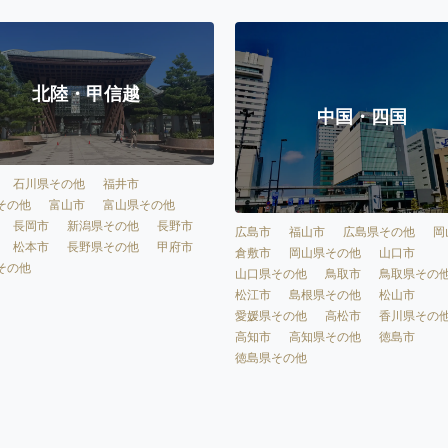
北陸・甲信越
中国・四国
石川県その他
福井市
その他
富山市
富山県その他
長岡市
新潟県その他
長野市
広島市
福山市
広島県その他
岡
松本市
長野県その他
甲府市
倉敷市
岡山県その他
山口市
その他
山口県その他
鳥取市
鳥取県その
松江市
島根県その他
松山市
愛媛県その他
高松市
香川県その
高知市
高知県その他
徳島市
徳島県その他