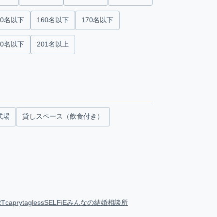
50名以下
160名以下
170名以下
00名以下
201名以上
式場
貸しスペース（飲食付き）
RT
capry
tagless
SELFiE
みんなの結婚相談所