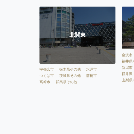
北関東
金沢市
福井県
新潟市
宇都宮市
栃木県その他
水戸市
軽井沢
つくば市
茨城県その他
前橋市
山梨県
高崎市
群馬県その他