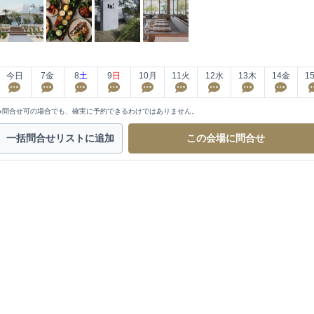
今日
7
金
8
土
9
日
10
月
11
火
12
水
13
木
14
金
1
※問合せ可の場合でも、確実に予約できるわけではありません。
一括問合せ
リストに追加
この会場に
問合せ