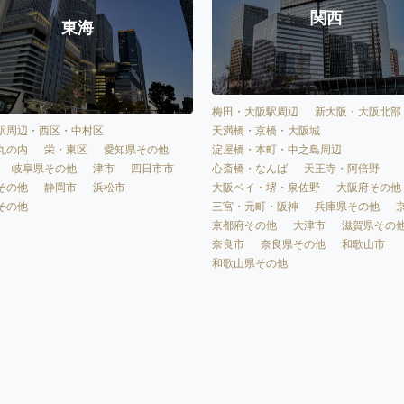
関西
東海
梅田・大阪駅周辺
新大阪・大阪北部
天満橋・京橋・大阪城
駅周辺・西区・中村区
淀屋橋・本町・中之島周辺
丸の内
栄・東区
愛知県その他
心斎橋・なんば
天王寺・阿倍野
岐阜県その他
津市
四日市市
大阪ベイ・堺・泉佐野
大阪府その他
その他
静岡市
浜松市
三宮・元町・阪神
兵庫県その他
その他
京都府その他
大津市
滋賀県その
奈良市
奈良県その他
和歌山市
和歌山県その他