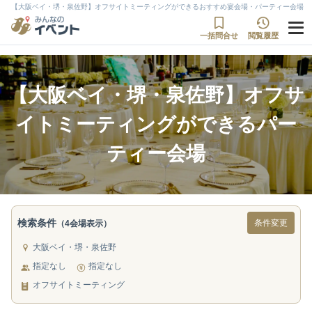
【大阪ベイ・堺・泉佐野】オフサイトミーティングができるおすすめ宴会場・パーティー会場
一括問合せ
閲覧履歴
【大阪ベイ・堺・泉佐野】オフサ
イトミーティングができるパー
ティー会場
検索条件
条件変更
（4会場表示）
大阪ベイ・堺・泉佐野
指定なし
指定なし
オフサイトミーティング