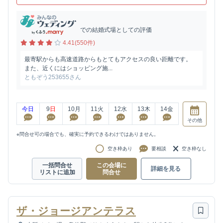
での結婚式場としての評価
4.41(550件)
最寄駅からも高速道路からもとてもアクセスの良い距離です。
また、近くにはショッピング施...
ともぞう253655さん
今日
9
日
10
月
11
火
12
水
13
木
14
金
その他
※問合せ可の場合でも、確実に予約できるわけではありません。
空き枠あり
要相談
空き枠なし
一括問合せ
この会場に
詳細を見る
リストに追加
問合せ
ザ・ジョージアンテラス