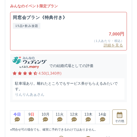
みんなのイベント限定プラン
同窓会プラン《特典付き》
15品+飲み放題
7,000円
（1人あたり・税込）
詳細を見る
での結婚式場としての評価
4.50(1,340件)
駐車場あり。離れたところでもサービス券がもらえるみたいで
す。
りんりんあぁさん
今日
9
日
10
月
11
火
12
水
13
木
14
金
その他
※問合せ可の場合でも、確実に予約できるわけではありません。