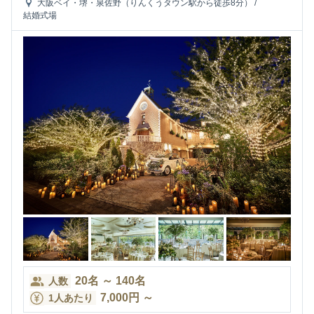
大阪ベイ・堺・泉佐野（りんくうタウン駅から徒歩8分）
/
結婚式場
20
名
～
140
名
人数
7,000
円
～
1人あたり