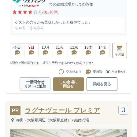
での結婚式場としての評価
4.28(110件)
ゲストの方々から美味しかったと好評でした。
ちゅりこさんさん
今日
9
日
10
月
11
火
12
水
13
木
14
金
その他
※問合せ可の場合でも、確実に予約できるわけではありません。
空き枠あり
要相談
空き枠なし
一括問合せ
この会場に
詳細を見る
リストに追加
問合せ
ラグナヴェール プレミア
PR
梅田・大阪駅周辺（大阪駅直結）
/
結婚式場