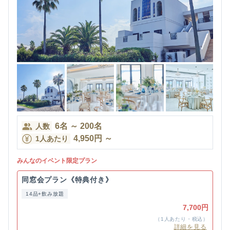
6
名
～
200
名
人数
4,950
円
～
1人あたり
みんなのイベント限定プラン
同窓会プラン《特典付き》
14品+飲み放題
7,700円
（1人あたり・税込）
詳細を見る