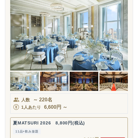
～
220
名
人数
6,600
円
～
1人あたり
夏MATSURI 2026 8,800円(税込)
11品+飲み放題