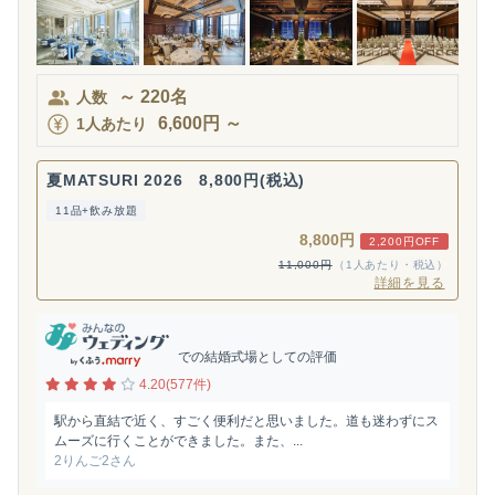
～
220
名
人数
6,600
円
～
1人あたり
夏MATSURI 2026 8,800円(税込)
11品+飲み放題
8,800円
2,200円OFF
11,000円
（1人あたり・税込）
詳細を見る
での結婚式場としての評価
4.20(577件)
駅から直結で近く、すごく便利だと思いました。道も迷わずにス
ムーズに行くことができました。また、...
2りんご2さん