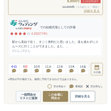
8,800円
2,200円OFF
11,000円
（1人あたり・税込）
詳細を見る
での結婚式場としての評価
4.20(577件)
駅から直結で近く、すごく便利だと思いました。道も迷わずにス
ムーズに行くことができました。また、...
2りんご2さん
今日
9
日
10
月
11
火
12
水
13
木
14
金
その他
※問合せ可の場合でも、確実に予約できるわけではありません。
空き枠あり
要相談
空き枠なし
一括問合せ
この会場に
詳細を見る
リストに追加
問合せ