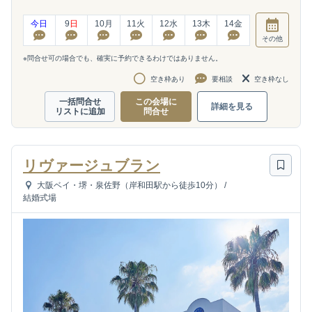
今日
9
日
10
月
11
火
12
水
13
木
14
金
その他
※問合せ可の場合でも、確実に予約できるわけではありません。
空き枠あり
要相談
空き枠なし
一括問合せ
この会場に
詳細を見る
リストに追加
問合せ
リヴァージュブラン
大阪ベイ・堺・泉佐野（岸和田駅から徒歩10分）
/
結婚式場