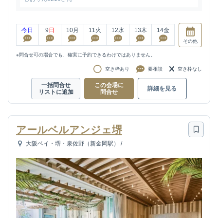
今日
9
日
10
月
11
火
12
水
13
木
14
金
その他
※問合せ可の場合でも、確実に予約できるわけではありません。
空き枠あり
要相談
空き枠なし
一括問合せ
この会場に
詳細を見る
リストに追加
問合せ
アールベルアンジェ堺
大阪ベイ・堺・泉佐野（新金岡駅）
/