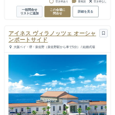
空き枠あり
要相談
空き枠なし
一括問合せ
この会場に
詳細を見る
リストに追加
問合せ
アイネス ヴィラノッツェ オーシャ
ンポートサイド
大阪ベイ・堺・泉佐野（泉佐野駅から車で5分）
/
結婚式場