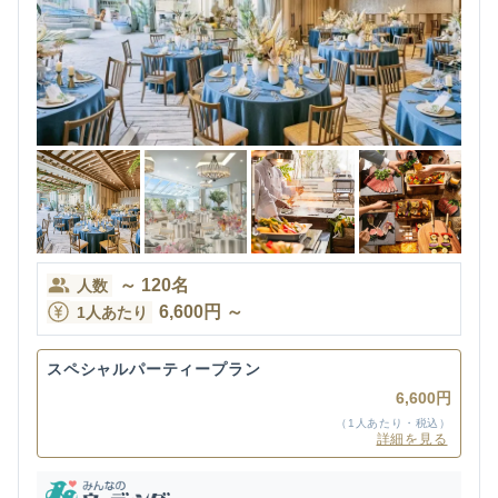
～
120
名
人数
6,600
円
～
1人あたり
スペシャルパーティープラン
6,600円
（1人あたり・税込）
詳細を見る