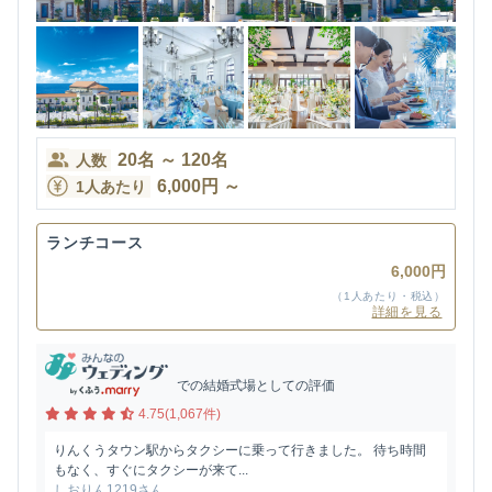
20
名
～
120
名
人数
6,000
円
～
1人あたり
ランチコース
6,000円
（1人あたり・税込）
詳細を見る
での結婚式場としての評価
4.75(1,067件)
りんくうタウン駅からタクシーに乗って行きました。 待ち時間
もなく、すぐにタクシーが来て...
しおりん1219さん