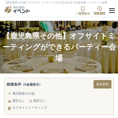
【鹿児島県その他】オフサイトミーティングができるおすすめ宴会場・パーティー会場
一括問合せ
閲覧履歴
【鹿児島県その他】オフサイトミ
ーティングができるパーティー会
場
検索条件
条件変更
（0会場表示）
鹿児島県その他
指定なし
指定なし
オフサイトミーティング