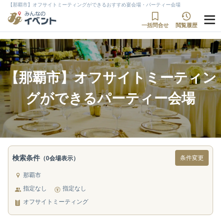
【那覇市】オフサイトミーティングができるおすすめ宴会場・パーティー会場
一括問合せ
閲覧履歴
【那覇市】オフサイトミーティン
グができるパーティー会場
検索条件
条件変更
（0会場表示）
那覇市
指定なし
指定なし
オフサイトミーティング