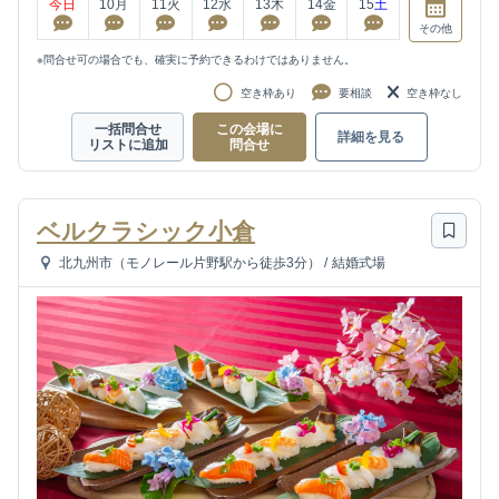
今日
10
月
11
火
12
水
13
木
14
金
15
土
その他
※問合せ可の場合でも、確実に予約できるわけではありません。
空き枠あり
要相談
空き枠なし
一括問合せ
この会場に
詳細を見る
リストに追加
問合せ
ベルクラシック小倉
北九州市（モノレール片野駅から徒歩3分）
/
結婚式場