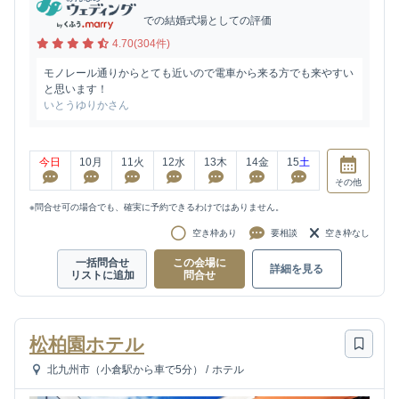
での結婚式場としての評価
4.70(304件)
モノレール通りからとても近いので電車から来る方でも来やすい
と思います！
いとうゆりかさん
今日
10
月
11
火
12
水
13
木
14
金
15
土
その他
※問合せ可の場合でも、確実に予約できるわけではありません。
空き枠あり
要相談
空き枠なし
一括問合せ
この会場に
詳細を見る
リストに追加
問合せ
松柏園ホテル
北九州市（小倉駅から車で5分）
/
ホテル