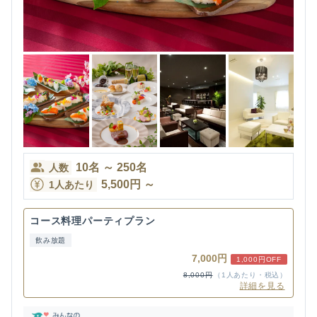
10
名
～
250
名
人数
5,500
円
～
1人あたり
コース料理パーティプラン
飲み放題
7,000円
1,000円OFF
8,000円
（1人あたり・税込）
詳細を見る