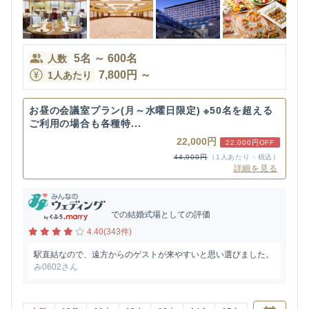
5
名
～
600
名
人数
7,800
円
～
1人あたり
お昼の会議室プラン(月～水曜日限定) ※50名を超える
ご利用の場合も各種特...
22,000円
22,000円OFF
44,000円
（1人あたり・税込）
詳細を見る
での結婚式場としての評価
4.40(343件)
駅直結なので、遠方からのゲストが来やすいと思い選びました。
み0602さん