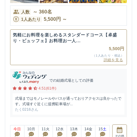
～
360
名
人数
5,500
円
～
1人あたり
気軽にお料理を楽しめるスタンダードコース【卓盛
り・ビュッフェ】お料理お一人...
5,500円
（1人あたり・税込）
詳細を見る
での結婚式場としての評価
4.51(61件)
式場まではモノレールやバスが通っておりアクセスは良かったで
す。式場すぐ近くに提携駐車場が...
たく0216さん
今日
10
月
11
火
12
水
13
木
14
金
15
土
その他