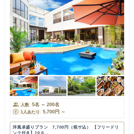
5
名
～
200
名
人数
5,700
円
～
1人あたり
洋風卓盛りプラン 7,700円（税サ込） 【フリードリ
ンク付き】10,0...