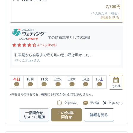
7,700円
（1人あたり・税込）
詳細を見る
での結婚式場としての評価
4.57(795件)
駐車場から会場まで近く足の悪い私は助かった。
やっこ2527さん
今日
10
月
11
火
12
水
13
木
14
金
15
土
その他
※問合せ可の場合でも、確実に予約できるわけではありません。
空き枠あり
要相談
空き枠なし
一括問合せ
この会場に
詳細を見る
リストに追加
問合せ