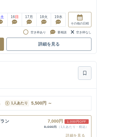
5
土
16
日
17
月
18
火
19
水
その他
の日程
空き枠あり
要相談
空き枠なし
詳細を見る
名
5,500
円
～
1人あたり
プラン
7,000円
1,000円OFF
8,000円
（1人あたり・税込）
詳細を見る