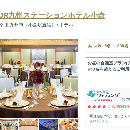
JR九州ステーションホテル小倉
北九州市（小倉駅直結）
/
ホテル
5
名
～
600
名
人数
お昼の会議室プラン(
※50名を超えるご利
典...
での
4.40(343件
駅直結なので、遠方から
み0602さん