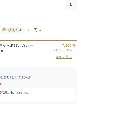
5,700
円
～
1人あたり
津からあげとカレー
7,300円
ィ＝
（1人あたり・税込）
詳細を見る
結婚式場としての評価
)
足の悪い私は助かった。