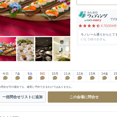
での
4.70(304件
モノレール通りからとて
いとうゆりかさん
今日
7
金
8
土
9
日
10
月
11
火
12
水
13
木
14
金
1
※問合せ可の場合でも、確実に予約できるわけではありません。
一括問合せ
リストに追加
この会場に
問合せ