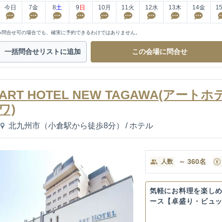
今日
7
金
8
土
9
日
10
月
11
火
12
水
13
木
14
金
1
※問合せ可の場合でも、確実に予約できるわけではありません。
一括問合せ
リストに追加
この会場に
問合せ
ART HOTEL NEW TAGAWA(アー
ワ)
北九州市（小倉駅から徒歩8分）
/
ホテル
～
360
名
人数
気軽にお料理を楽し
ース【卓盛り・ビュ
人様...