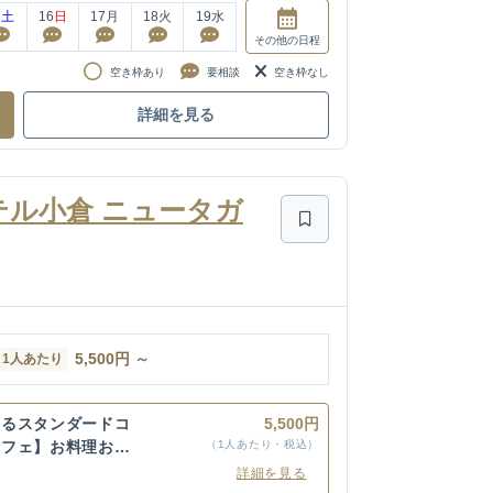
5
土
16
日
17
月
18
火
19
水
その他
の日程
空き枠あり
要相談
空き枠なし
詳細を見る
トホテル小倉 ニュータガ
5,500
円
～
1人あたり
めるスタンダードコ
5,500円
ッフェ】お料理お一
（1人あたり・税込）
詳細を見る