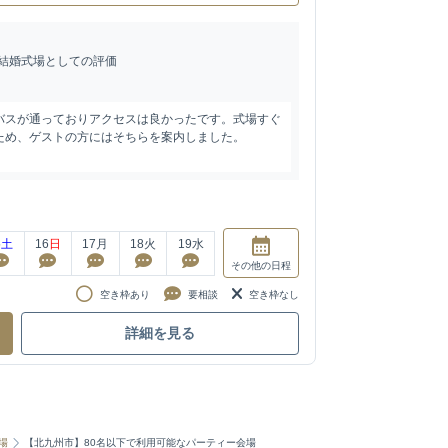
結婚式場としての評価
バスが通っておりアクセスは良かったです。式場すぐ
ため、ゲストの方にはそちらを案内しました。
5
土
16
日
17
月
18
火
19
水
その他
の日程
空き枠あり
要相談
空き枠なし
詳細を見る
場
【北九州市】80名以下で利用可能なパーティー会場