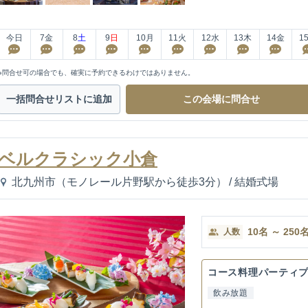
今日
7
金
8
土
9
日
10
月
11
火
12
水
13
木
14
金
1
※問合せ可の場合でも、確実に予約できるわけではありません。
一括問合せ
リストに追加
この会場に
問合せ
ベルクラシック小倉
北九州市（モノレール片野駅から徒歩3分）
/
結婚式場
10
名
～
250
人数
コース料理パーティ
飲み放題