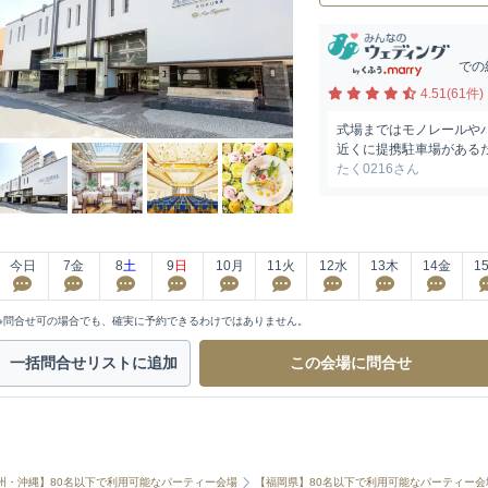
での
4.51(61件)
式場まではモノレールや
近くに提携駐車場がある
たく0216さん
今日
7
金
8
土
9
日
10
月
11
火
12
水
13
木
14
金
1
※問合せ可の場合でも、確実に予約できるわけではありません。
一括問合せ
リストに追加
この会場に
問合せ
州・沖縄】80名以下で利用可能なパーティー会場
【福岡県】80名以下で利用可能なパーティー会