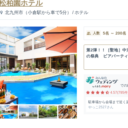
松柏園ホテル
北九州市（小倉駅から車で5分）
/
ホテル
5
名
～
200
名
人数
第2弾！！［聖地］中
の祭典 ビアパーテ
での
4.57(795件
駐車場から会場まで近く
やっこ2527さん