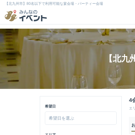
【北九州市】80名以下で利用可能な宴会場・パーティー会場
【北九
4
希望日
エ
エリア