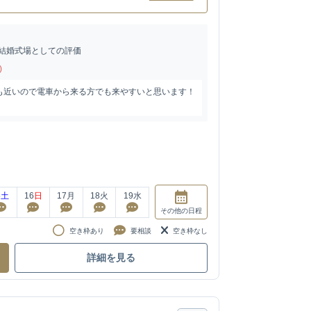
結婚式場としての評価
)
も近いので電車から来る方でも来やすいと思います！
5
土
16
日
17
月
18
火
19
水
その他
の日程
空き枠あり
要相談
空き枠なし
詳細を見る