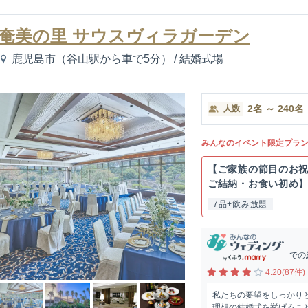
奄美の里 サウスヴィラガーデン
鹿児島市（谷山駅から車で5分）
/
結婚式場
2
名
～
240
名
人数
みんなのイベント限定プラ
【ご家族の節目のお
ご結納・お食い初め
7品+飲み放題
での
4.20(87件)
私たちの要望をしっかり
理想の結婚式を挙げること