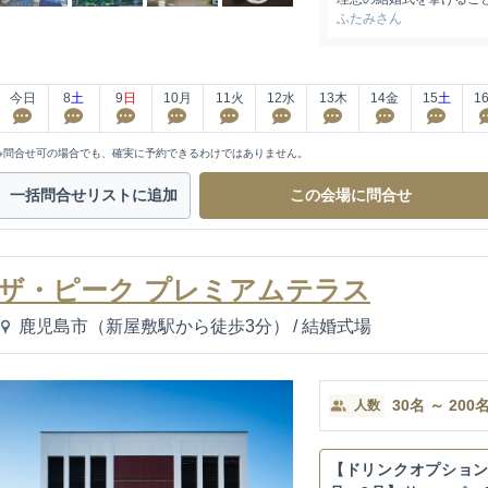
ふたみさん
今日
8
土
9
日
10
月
11
火
12
水
13
木
14
金
15
土
1
※問合せ可の場合でも、確実に予約できるわけではありません。
一括問合せ
リストに追加
この会場に
問合せ
ザ・ピーク プレミアムテラス
鹿児島市（新屋敷駅から徒歩3分）
/
結婚式場
30
名
～
200
人数
【ドリンクオプション特