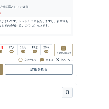
結婚式場としての評価
)
スがよいです。シャトルバスもありますし、駐車場も
会までの会場も近いのでよかったです。
6
日
17
月
18
火
19
水
20
木
その他
の日程
空き枠あり
要相談
空き枠なし
詳細を見る