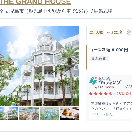
THE GRAND HOUSE
鹿児島市（鹿児島中央駅から車で15分）
/
結婚式場
～
225
名
人数
コース料理 9,000円
飲み放題
での
4.68(810件
立体駐車場から近くてア
たみたいで、「行きやすか
コロン32さん