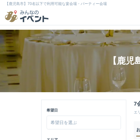
【鹿児島市】70名以下で利用可能な宴会場・パーティー会場
【鹿児
7
希望日
エ
エリア