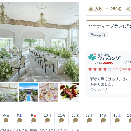
～
250
名
人数
パーティープラン(ブ
飲み放題
での
4.47(399件
駅から近くはありません
を募りました。
ひな88さん
今日
8
土
9
日
10
月
11
火
12
水
13
木
14
金
15
土
1
※問合せ可の場合でも、確実に予約できるわけではありません。