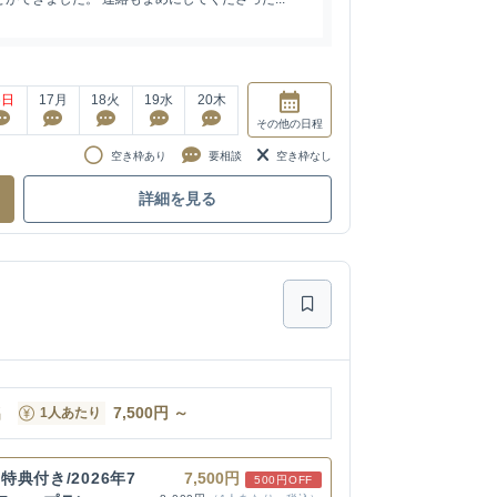
6
日
17
月
18
火
19
水
20
木
その他
の日程
空き枠あり
要相談
空き枠なし
詳細を見る
名
7,500
円
～
1人あたり
典付き/2026年7
7,500円
500円OFF