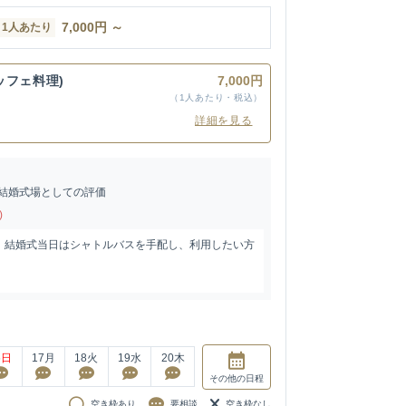
7,000
円
～
1人あたり
ッフェ料理)
7,000円
（1人あたり・税込）
詳細を見る
結婚式場としての評価
)
。結婚式当日はシャトルバスを手配し、利用したい方
6
日
17
月
18
火
19
水
20
木
その他
の日程
空き枠あり
要相談
空き枠なし