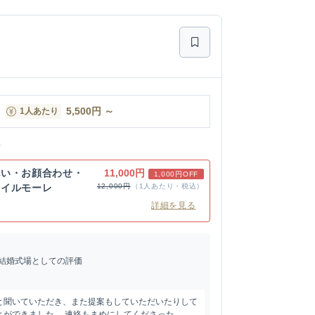
5,500
円
～
1人あたり
ン
祝い・お顔合わせ・
11,000円
1,000円OFF
】イルモーレ
12,000円
（1人あたり・税込）
詳細を見る
結婚式場としての評価
と聞いていただき、また提案もしていただいたりして
ができました。 連絡もまめにしてくださった...