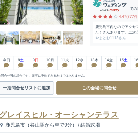
での
4.47(777件
鹿児島市内なのでアクセ
たくさんあります。二次
やまとお1113さん
今日
8
土
9
日
10
月
11
火
12
水
13
木
14
金
15
土
1
※問合せ可の場合でも、確実に予約できるわけではありません。
一括問合せ
リストに追加
この会場に
問合せ
グレイスヒル・オーシャンテラス
鹿児島市（谷山駅から車で9分）
/
結婚式場