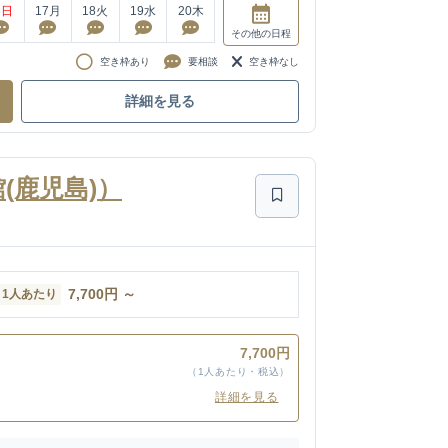
6
日
17
月
18
火
19
水
20
木
その他
の日程
空き枠あり
要相談
空き枠なし
詳細を見る
(鹿児島)）
7,700
円
～
1人あたり
7,700円
（1人あたり・税込）
詳細を見る