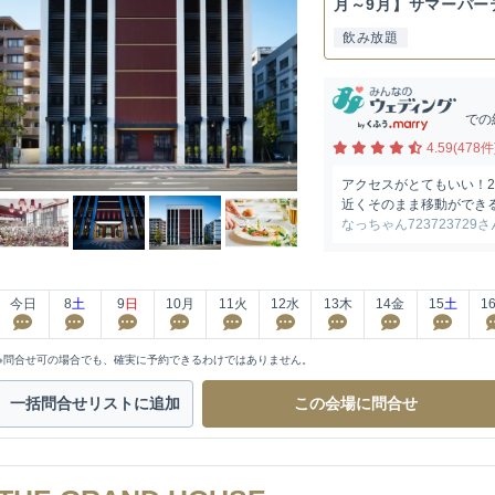
月～9月】サマーパー
飲み放題
での
4.59(478件
アクセスがとてもいい！
近くそのまま移動ができ
なっちゃん723723729さ
今日
8
土
9
日
10
月
11
火
12
水
13
木
14
金
15
土
1
※問合せ可の場合でも、確実に予約できるわけではありません。
一括問合せ
リストに追加
この会場に
問合せ