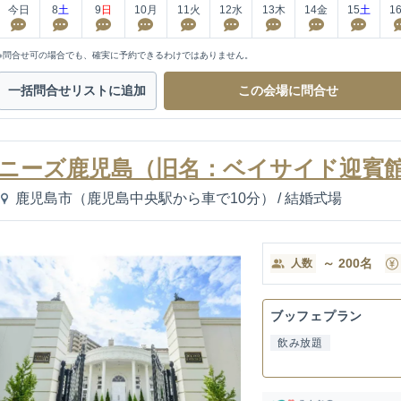
今日
8
土
9
日
10
月
11
火
12
水
13
木
14
金
15
土
1
※問合せ可の場合でも、確実に予約できるわけではありません。
一括問合せ
リストに追加
この会場に
問合せ
ニーズ鹿児島（旧名：ベイサイド迎賓館
鹿児島市（鹿児島中央駅から車で10分）
/
結婚式場
～
200
名
人数
ブッフェプラン
飲み放題