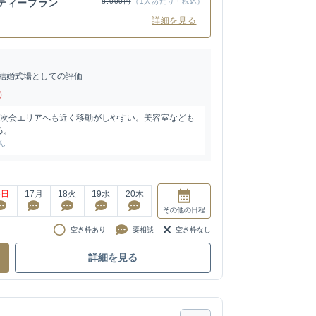
ティープラン
8,000円
（1人あたり・税込）
詳細を見る
結婚式場としての評価
)
2次会エリアへも近く移動がしやすい。美容室なども
る。
ん
6
日
17
月
18
火
19
水
20
木
その他
の日程
空き枠あり
要相談
空き枠なし
詳細を見る