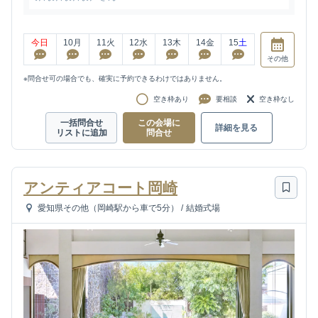
今日
10
月
11
火
12
水
13
木
14
金
15
土
その他
※問合せ可の場合でも、確実に予約できるわけではありません。
空き枠あり
要相談
空き枠なし
一括問合せ
この会場に
詳細を見る
リストに追加
問合せ
アンティアコート岡崎
愛知県その他（岡崎駅から車で5分）
/
結婚式場