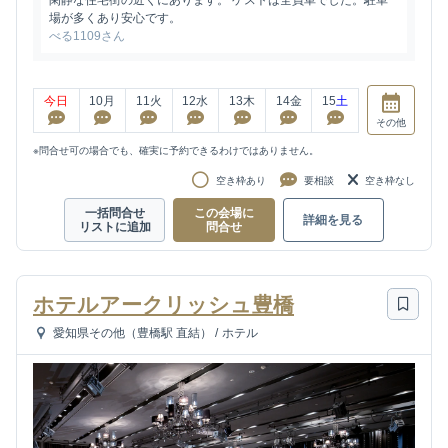
閑静な住宅街の近くにあります。 ゲストは全員車でした。駐車
場が多くあり安心です。
べる1109さん
今日
10
月
11
火
12
水
13
木
14
金
15
土
その他
※問合せ可の場合でも、確実に予約できるわけではありません。
空き枠あり
要相談
空き枠なし
一括問合せ
この会場に
詳細を見る
リストに追加
問合せ
ホテルアークリッシュ豊橋
愛知県その他（豊橋駅 直結）
/
ホテル