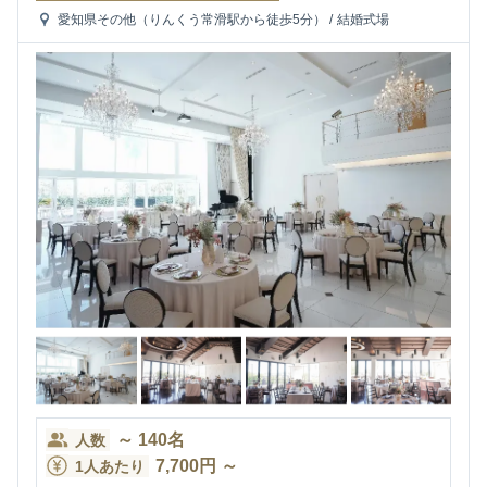
愛知県その他（りんくう常滑駅から徒歩5分）
/
結婚式場
～
140
名
人数
7,700
円
～
1人あたり