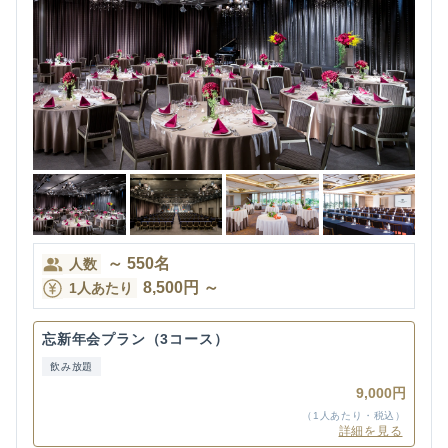
～
550
名
人数
8,500
円
～
1人あたり
忘新年会プラン（3コース）
飲み放題
9,000円
（1人あたり・税込）
詳細を見る