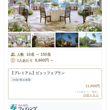
10
名
～
150
名
人数
6,600
円
～
1人あたり
【プレミアム】ビュッフェプラン
16品+飲み放題
11,000円
（1人あたり・税込）
詳細を見る