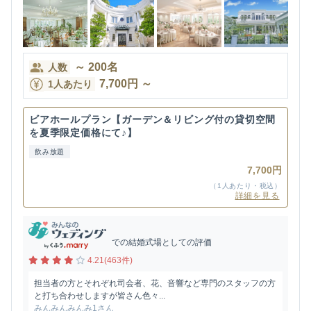
～
200
名
人数
7,700
円
～
1人あたり
ビアホールプラン【ガーデン＆リビング付の貸切空間
を夏季限定価格にて♪】
飲み放題
7,700円
（1人あたり・税込）
詳細を見る
での結婚式場としての評価
4.21(463件)
担当者の方とそれぞれ司会者、花、音響など専門のスタッフの方
と打ち合わせしますが皆さん色々...
みんみんみんみ1さん