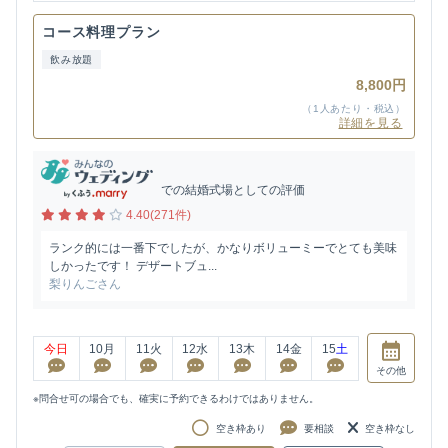
コース料理プラン
飲み放題
8,800円
（1人あたり・税込）
詳細を見る
での結婚式場としての評価
4.40(271件)
ランク的には一番下でしたが、かなりボリューミーでとても美味
しかったです！ デザートブュ...
梨りんごさん
今日
10
月
11
火
12
水
13
木
14
金
15
土
その他
※問合せ可の場合でも、確実に予約できるわけではありません。
空き枠あり
要相談
空き枠なし