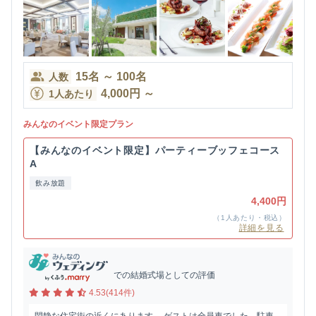
15
名
～
100
名
人数
4,000
円
～
1人あたり
みんなのイベント限定プラン
【みんなのイベント限定】パーティーブッフェコース
A
飲み放題
4,400円
（1人あたり・税込）
詳細を見る
での結婚式場としての評価
4.53(414件)