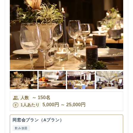
～
150
名
人数
5,000
円
～
25,000
円
1人あたり
同窓会プラン（Aプラン）
飲み放題