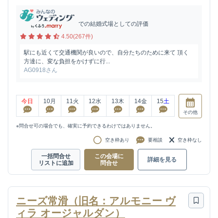
での結婚式場としての評価
4.50(267件)
駅にも近くて交通機関が良いので、自分たちのために来て 頂く
方達に、変な負担をかけずに行...
AG0918さん
今日
10
月
11
火
12
水
13
木
14
金
15
土
その他
※問合せ可の場合でも、確実に予約できるわけではありません。
空き枠あり
要相談
空き枠なし
一括問合せ
この会場に
詳細を見る
リストに追加
問合せ
ニーズ常滑（旧名：アルモニー ヴ
ィラ オージャルダン）