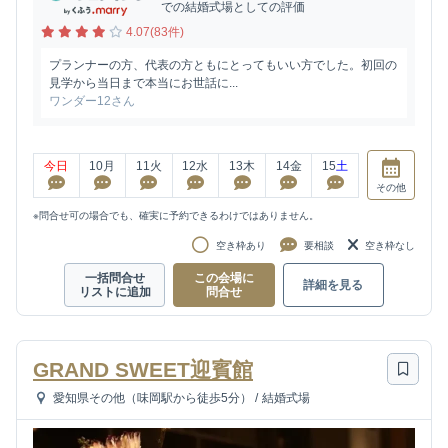
での結婚式場としての評価
4.07(83件)
プランナーの方、代表の方ともにとってもいい方でした。初回の
見学から当日まで本当にお世話に...
ワンダー12さん
今日
10
月
11
火
12
水
13
木
14
金
15
土
その他
※問合せ可の場合でも、確実に予約できるわけではありません。
空き枠あり
要相談
空き枠なし
一括問合せ
この会場に
詳細を見る
リストに追加
問合せ
GRAND SWEET迎賓館
愛知県その他（味岡駅から徒歩5分）
/
結婚式場