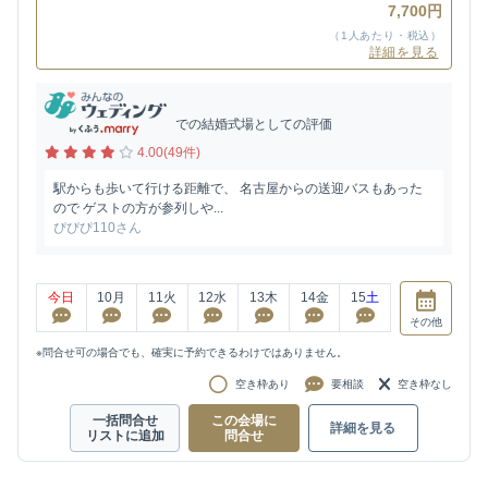
7,700円
（1人あたり・税込）
詳細を見る
での結婚式場としての評価
4.00(49件)
駅からも歩いて行ける距離で、 名古屋からの送迎バスもあった
ので ゲストの方が参列しや...
ぴぴぴ110さん
今日
10
月
11
火
12
水
13
木
14
金
15
土
その他
※問合せ可の場合でも、確実に予約できるわけではありません。
空き枠あり
要相談
空き枠なし
一括問合せ
この会場に
詳細を見る
リストに追加
問合せ