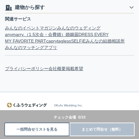
建物から探す
関連サービス
みんなのイベントマガジン
みんなのウェディング
anymarry.（1.5次会・会費婚）
婚姻届
DRESS EVERY
MY FAVORITE PART
capry
tagless
SELFiE
みんなの結婚相談所
みんなのマッチングアプリ
プライバシーポリシー
会社概要
掲載希望
©Kufu Wedding Inc.
チェック会場
0
/
10
一括問合せリストを見る
まとめて問合せ（無料）