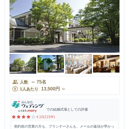
～
75
名
人数
13,500
円
～
1人あたり
での結婚式場としての評価
4.10(215件)
契約前の営業の方も、プランナーさんも、メールの返信が早かっ