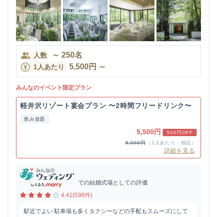
～
250
名
人数
5,500
円
～
1人あたり
みんなのイベント限定プラン
軽井沢リゾート宴会プラン 〜2時間フリードリンク〜
飲み放題
5,500円
500円OFF
6,000円
（1人あたり・税込）
詳細を見る
での結婚式場としての評価
4.41(598件)
駅近でよい 駐車場も多くタクシーなどの手配もスムーズにして