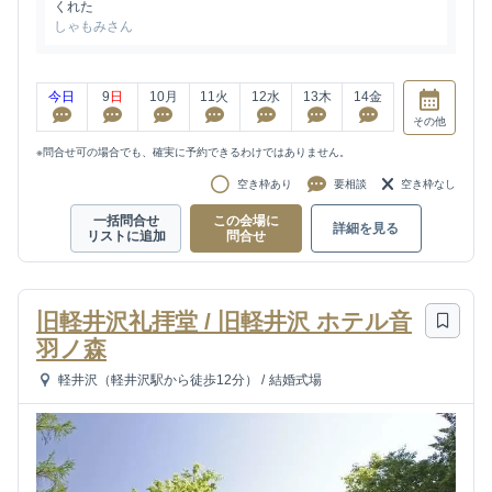
くれた
しゃもみさん
今日
9
日
10
月
11
火
12
水
13
木
14
金
その他
※問合せ可の場合でも、確実に予約できるわけではありません。
空き枠あり
要相談
空き枠なし
一括問合せ
この会場に
詳細を見る
リストに追加
問合せ
旧軽井沢礼拝堂 / 旧軽井沢 ホテル音
羽ノ森
軽井沢（軽井沢駅から徒歩12分）
/
結婚式場