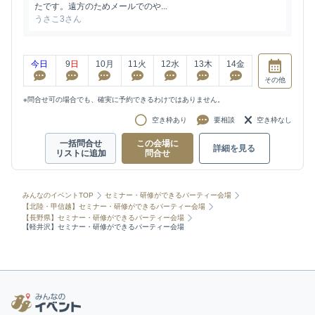
たです。遠方のためメールでのや...
うさこ3さん
今日
9
日
10
月
11
火
12
水
13
木
14
金
その他
※問合せ可の場合でも、確実に予約できるわけではありません。
空き枠あり
要相談
空き枠なし
一括問合せ
この会場に
詳細を見る
リストに追加
問合せ
みんなのイベントTOP
セミナー・研修ができるパーティー会場
【北陸・甲信越】セミナー・研修ができるパーティー会場
【長野県】セミナー・研修ができるパーティー会場
【軽井沢】セミナー・研修ができるパーティー会場