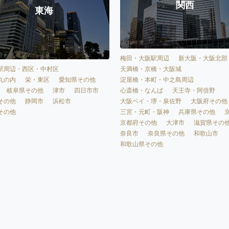
関西
東海
梅田・大阪駅周辺
新大阪・大阪北部
天満橋・京橋・大阪城
駅周辺・西区・中村区
淀屋橋・本町・中之島周辺
丸の内
栄・東区
愛知県その他
心斎橋・なんば
天王寺・阿倍野
岐阜県その他
津市
四日市市
大阪ベイ・堺・泉佐野
大阪府その他
その他
静岡市
浜松市
三宮・元町・阪神
兵庫県その他
その他
京都府その他
大津市
滋賀県その
奈良市
奈良県その他
和歌山市
和歌山県その他