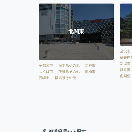
北関東
金沢市
福井県
新潟市
宇都宮市
栃木県その他
水戸市
軽井沢
つくば市
茨城県その他
前橋市
山梨県
高崎市
群馬県その他
都道府県から探す