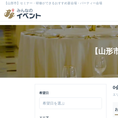
【山形市】セミナー・研修ができるおすすめ宴会場・パーティー会場
【山形
0
希望日
エ
エリア