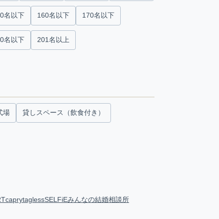
50名以下
160名以下
170名以下
00名以下
201名以上
式場
貸しスペース（飲食付き）
RT
capry
tagless
SELFiE
みんなの結婚相談所