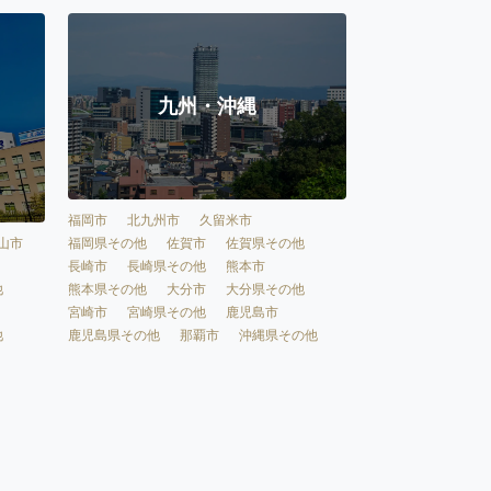
九州・沖縄
福岡市
北九州市
久留米市
福岡県その他
佐賀市
佐賀県その他
山市
長崎市
長崎県その他
熊本市
熊本県その他
大分市
大分県その他
他
宮崎市
宮崎県その他
鹿児島市
鹿児島県その他
那覇市
沖縄県その他
他