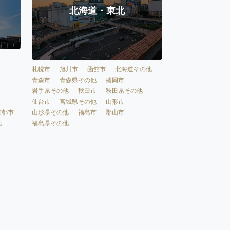
北海道・東北
札幌市
旭川市
函館市
北海道その他
青森市
青森県その他
盛岡市
岩手県その他
秋田市
秋田県その他
仙台市
宮城県その他
山形市
京都市
山形県その他
福島市
郡山市
他
福島県その他