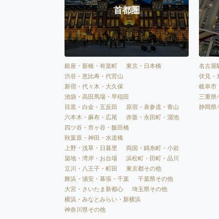
首都圏
銀座・新橋・有楽町
東京・日本橋
名古屋
渋谷・恵比寿・代官山
伏見・
新宿・代々木・大久保
岐阜市
池袋・高田馬場・早稲田
三重県
目黒・白金・五反田
原宿・表参道・青山
静岡県
六本木・麻布・広尾
赤坂・永田町・溜池
四ツ谷・市ヶ谷・飯田橋
秋葉原・神田・水道橋
上野・浅草・日暮里
両国・錦糸町・小岩
築地・湾岸・お台場
浜松町・田町・品川
立川・八王子・町田
東京都その他
舞浜・浦安・幕張・千葉
千葉県その他
大宮・さいたま新都心
埼玉県その他
横浜・みなとみらい・新横浜
神奈川県その他