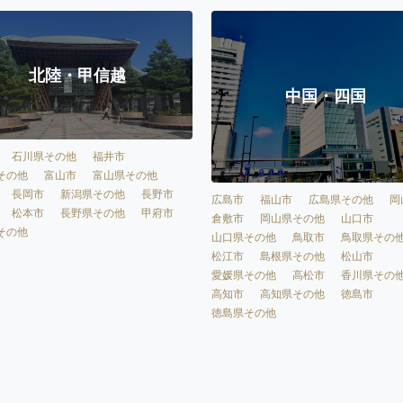
北陸・甲信越
中国・四国
石川県その他
福井市
その他
富山市
富山県その他
長岡市
新潟県その他
長野市
広島市
福山市
広島県その他
岡
松本市
長野県その他
甲府市
倉敷市
岡山県その他
山口市
その他
山口県その他
鳥取市
鳥取県その
松江市
島根県その他
松山市
愛媛県その他
高松市
香川県その
高知市
高知県その他
徳島市
徳島県その他