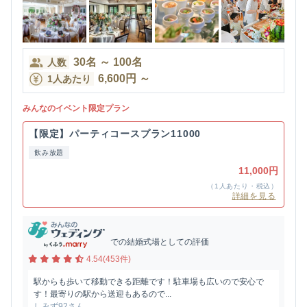
30
名
～
100
名
人数
6,600
円
～
1人あたり
みんなのイベント限定プラン
【限定】パーティコースプラン11000
飲み放題
11,000円
（1人あたり・税込）
詳細を見る
での結婚式場としての評価
4.54(453件)
駅からも歩いて移動できる距離です！駐車場も広いので安心で
す！最寄りの駅から送迎もあるので...
しみず92さん