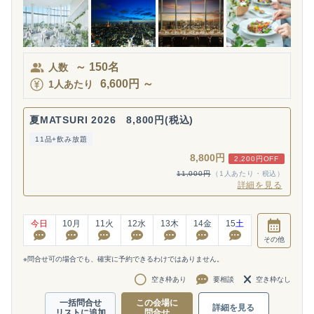
～
150
名
人数
6,600
円
～
1人あたり
夏MATSURI 2026 8,800円(税込)
11品+飲み放題
8,800円
2,200円OFF
11,000円
（1人あたり・税込）
詳細を見る
今日
10
月
11
火
12
水
13
木
14
金
15
土
その他
※問合せ可の場合でも、確実に予約できるわけではありません。
空き枠あり
要相談
空き枠なし
一括問合せ
この会場に
詳細を見る
リストに追加
問合せ