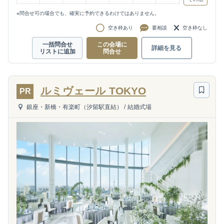
※問合せ可の場合でも、確実に予約できるわけではありません。
空き枠あり
要相談
空き枠なし
一括問合せ
この会場に
詳細を見る
リストに追加
問合せ
ルミヴェール TOKYO
PR
銀座・新橋・有楽町（汐留駅直結）
/
結婚式場