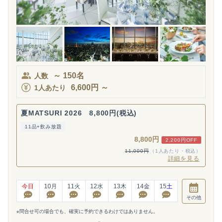
～
150
名
人数
6,600
円
～
1人あたり
夏MATSURI 2026 8,800円(税込)
11品+飲み放題
8,800円
2,200円OFF
11,000円
（1人あたり・税込）
詳細を見る
今日
10
月
11
火
12
水
13
木
14
金
15
土
その他
※問合せ可の場合でも、確実に予約できるわけではありません。