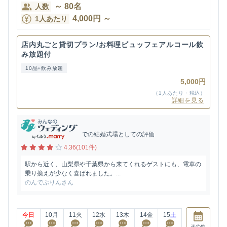
～
80
名
人数
4,000
円
～
1人あたり
店内丸ごと貸切プラン/お料理ビュッフェアルコール飲
み放題付
10品+飲み放題
5,000円
（1人あたり・税込）
詳細を見る
での結婚式場としての評価
4.36(101件)
駅から近く、山梨県や千葉県から来てくれるゲストにも、電車の
乗り換えが少なく喜ばれました。...
のんでぶりんさん
今日
10
月
11
火
12
水
13
木
14
金
15
土
その他