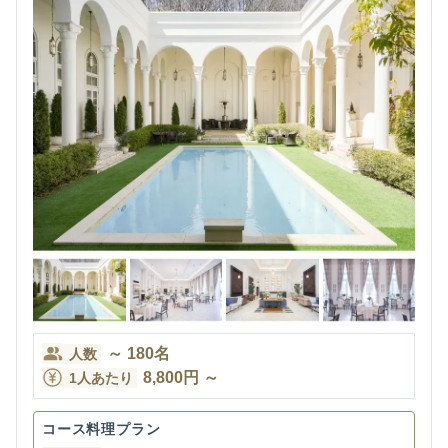
～
180
名
人数
8,800
円
～
1人あたり
コース料理プラン