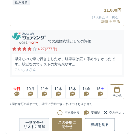
飲み放題
11,000円
（1人あたり・税込）
詳細を見る
での結婚式場としての評価
4.27(277件)
県外なので車で行きましたが、駐車場は広く停めやすかったで
す。駅近なのでゲストの方も来やす...
こいちょさん
今日
10
月
11
火
12
水
13
木
14
金
15
土
その他
※問合せ可の場合でも、確実に予約できるわけではありません。
空き枠あり
要相談
空き枠なし
一括問合せ
この会場に
詳細を見る
リストに追加
問合せ