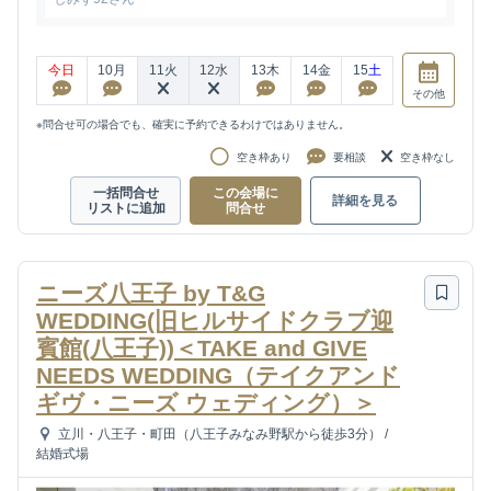
今日
10
月
11
火
12
水
13
木
14
金
15
土
その他
※問合せ可の場合でも、確実に予約できるわけではありません。
空き枠あり
要相談
空き枠なし
一括問合せ
この会場に
詳細を見る
リストに追加
問合せ
ニーズ八王子 by T&G
WEDDING(旧ヒルサイドクラブ迎
賓館(八王子))＜TAKE and GIVE
NEEDS WEDDING（テイクアンド
ギヴ・ニーズ ウェディング）＞
立川・八王子・町田（八王子みなみ野駅から徒歩3分）
/
結婚式場