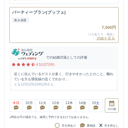
パーティープラン(ブッフェ)
飲み放題
7,500円
（1人あたり・税込）
詳細を見る
での結婚式場としての評価
4.51(372件)
近くに住んでいるゲストが多く、行きやすかったとのこと。離れ
ている方も環状線の近くでわかり...
とも1231231234129さん
今日
10
月
11
火
12
水
13
木
14
金
15
土
その他
※問合せ可の場合でも、確実に予約できるわけではありません。
空き枠あり
要相談
空き枠なし