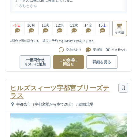
ナーさんは挙式後に異動してしま...
ころちとさん
今日
10
月
11
火
12
水
13
木
14
金
15
土
その他
※問合せ可の場合でも、確実に予約できるわけではありません。
空き枠あり
要相談
空き枠なし
一括問合せ
この会場に
詳細を見る
リストに追加
問合せ
ヒルズスィーツ宇都宮ブリーズテ
ラス
宇都宮市（宇都宮駅から車で20分）
/
結婚式場