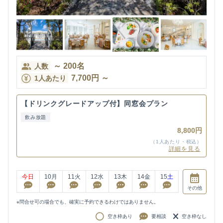
～
200
名
人数
7,700
円
～
1人あたり
【ドリンクグレードアップ付】同窓会プラン
飲み放題
8,800円
（1人あたり・税込）
詳細を見る
今日
10
月
11
火
12
水
13
木
14
金
15
土
その他
※問合せ可の場合でも、確実に予約できるわけではありません。
空き枠あり
要相談
空き枠なし