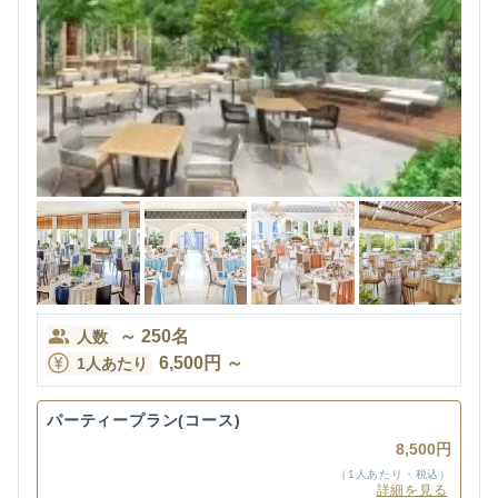
～
250
名
人数
6,500
円
～
1人あたり
パーティープラン(コース)
8,500円
（1人あたり・税込）
詳細を見る