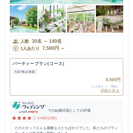
30
名
～
140
名
人数
7,500
円
～
1人あたり
パーティープラン(コース)
5品+飲み放題
8,500円
（1人あたり・税込）
詳細を見る
での結婚式場としての評価
4.49(513件)
どのスタッフさんも素敵な人たちばかりでした。私たちのプラン