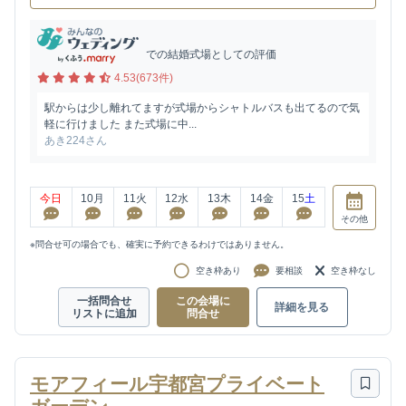
での結婚式場としての評価
4.53(673件)
駅からは少し離れてますが式場からシャトルバスも出てるので気
軽に行けました また式場に中...
あき224さん
今日
10
月
11
火
12
水
13
木
14
金
15
土
その他
※問合せ可の場合でも、確実に予約できるわけではありません。
空き枠あり
要相談
空き枠なし
一括問合せ
この会場に
詳細を見る
リストに追加
問合せ
モアフィール宇都宮プライベート