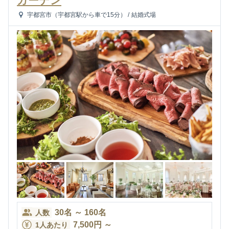
ガーデン
宇都宮市（宇都宮駅から車で15分）
/
結婚式場
30
名
～
160
名
人数
7,500
円
～
1人あたり