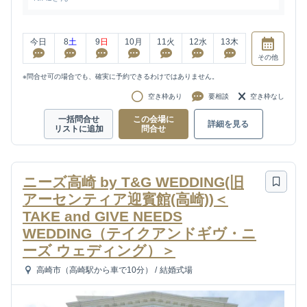
今日
8
土
9
日
10
月
11
火
12
水
13
木
その他
※問合せ可の場合でも、確実に予約できるわけではありません。
空き枠あり
要相談
空き枠なし
一括問合せ
この会場に
詳細を見る
リストに追加
問合せ
ニーズ高崎 by T&G WEDDING(旧
アーセンティア迎賓館(高崎))＜
TAKE and GIVE NEEDS
WEDDING（テイクアンドギヴ・ニ
ーズ ウェディング）＞
高崎市（高崎駅から車で10分）
/
結婚式場