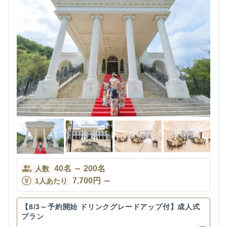
40
名
～
200
名
人数
7,700
円
～
1人あたり
【8/3～予約開始 ドリンクグレードアップ付】成人式
プラン