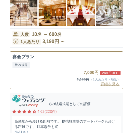
10
名
～
600
名
人数
3,190
円
～
1人あたり
宴会プラン
飲み放題
7,000円
260円OFF
7,260円
（1人あたり・税込）
詳細を見る
での結婚式場としての評価
4.62(223件)
高崎駅から歩ける距離です。 提携駐車場のアートパークも歩け
る距離です。 駐車場券も式...
N/A1さん