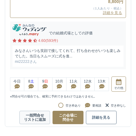
8,800円
（1人あたり・税込）
詳細を見る
での結婚式場としての評価
4.60(593件)
みなさんいつも笑顔で接してくれて、打ち合わせがいつも楽しみ
でした。当日もスムーズに式を進...
mi22222さん
今日
8
土
9
日
10
月
11
火
12
水
13
木
その他
※問合せ可の場合でも、確実に予約できるわけではありません。
空き枠あり
要相談
空き枠なし
一括問合せ
この会場に
詳細を見る
リストに追加
問合せ