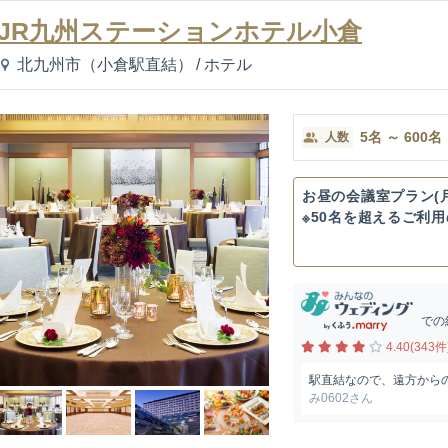
JR九州ステーションホテル小倉
北九州市（小倉駅直結）
/
ホテル
5
名
～
600
名
人数
お昼の会議室プラン(
※50名を超えるご利
典...
での
4.40(343件
駅直結なので、遠方から
み0602さん