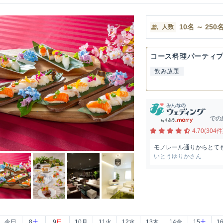
10
名
～
250
人数
コース料理パーティ
飲み放題
での
4.70(304件
モノレール通りからとて
いとうゆりかさん
今日
8
土
9
日
10
月
11
火
12
水
13
木
14
金
15
土
1