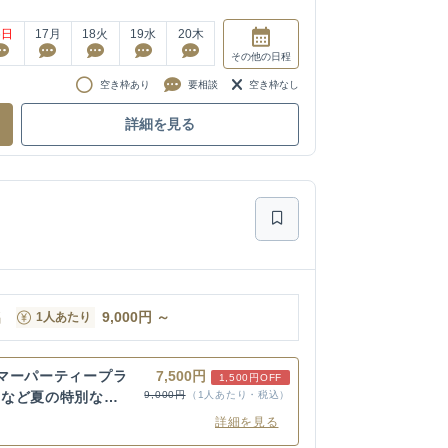
6
日
17
月
18
火
19
水
20
木
その他
の日程
空き枠あり
要相談
空き枠なし
詳細を見る
名
9,000
円
～
1人あたり
マーパーティープラ
7,500円
1,500円OFF
いなど夏の特別な日
9,000円
（1人あたり・税込）
詳細を見る