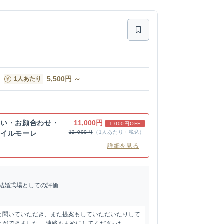
5,500
円
～
1人あたり
ン
祝い・お顔合わせ・
11,000円
1,000円OFF
】イルモーレ
12,000円
（1人あたり・税込）
詳細を見る
結婚式場としての評価
と聞いていただき、また提案もしていただいたりして
ができました。 連絡もまめにしてくださった...