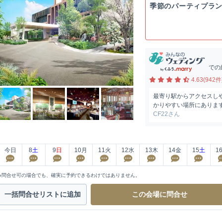
季節のパーティプラ
での
4.63(942件
最寄り駅からアクセスし
かりやすい場所にあります
CF22さん
今日
8
土
9
日
10
月
11
火
12
水
13
木
14
金
15
土
1
※問合せ可の場合でも、確実に予約できるわけではありません。
一括問合せ
リストに追加
この会場に
問合せ