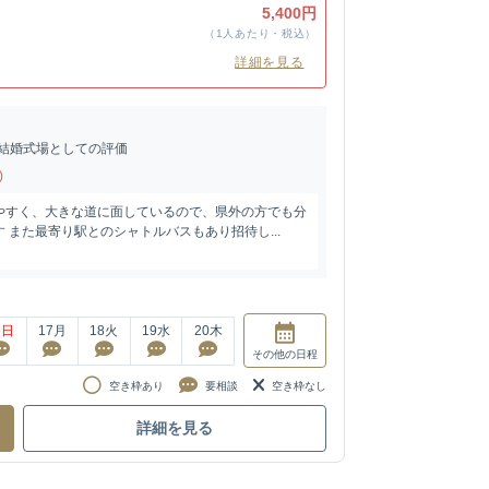
ン
5,400円
（1人あたり・税込）
詳細を見る
結婚式場としての評価
)
やすく、大きな道に面しているので、県外の方でも分
 また最寄り駅とのシャトルバスもあり招待し...
6
日
17
月
18
火
19
水
20
木
その他
の日程
空き枠あり
要相談
空き枠なし
詳細を見る