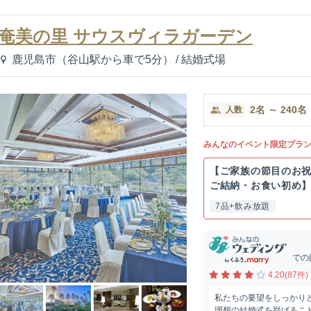
奄美の里 サウスヴィラガーデン
鹿児島市（谷山駅から車で5分）
/
結婚式場
2
名
～
240
名
人数
みんなのイベント限定プラ
【ご家族の節目のお
ご結納・お食い初め
7品+飲み放題
での
4.20(87件)
私たちの要望をしっかり
理想の結婚式を挙げること