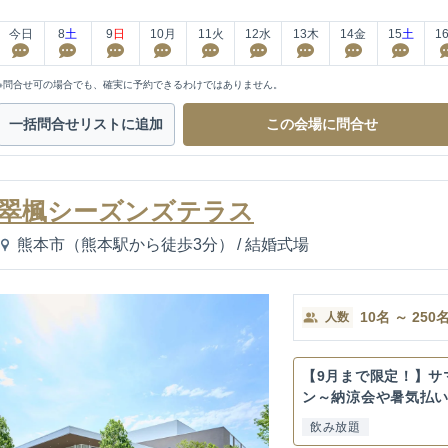
今日
8
土
9
日
10
月
11
火
12
水
13
木
14
金
15
土
1
※問合せ可の場合でも、確実に予約できるわけではありません。
一括問合せ
リストに追加
この会場に
問合せ
翠楓シーズンズテラス
熊本市（熊本駅から徒歩3分）
/
結婚式場
10
名
～
250
人数
【9月まで限定！】サ
ン～納涼会や暑気払
の...
飲み放題