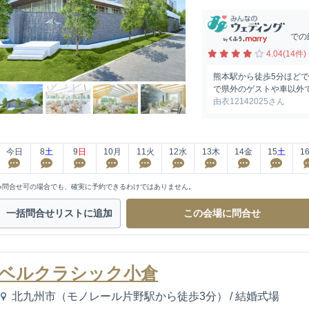
での
4.04(14件)
熊本駅から徒歩5分ほどで
で県外のゲストや車以外
由衣12142025さん
今日
8
土
9
日
10
月
11
火
12
水
13
木
14
金
15
土
1
※問合せ可の場合でも、確実に予約できるわけではありません。
一括問合せ
リストに追加
この会場に
問合せ
ベルクラシック小倉
北九州市（モノレール片野駅から徒歩3分）
/
結婚式場