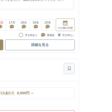
6
日
17
月
18
火
19
水
20
木
その他
の日程
空き枠あり
要相談
空き枠なし
詳細を見る
6,500
円
～
1人あたり
ン