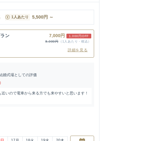
名
5,500
円
～
1人あたり
プラン
7,000円
1,000円OFF
8,000円
（1人あたり・税込）
詳細を見る
結婚式場としての評価
)
も近いので電車から来る方でも来やすいと思います！
6
日
17
月
18
火
19
水
20
木