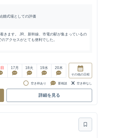
結婚式場としての評価
着きます。 JR、新幹線、市電の駅が集まっているの
でのアクセスがとても便利でした。
6
日
17
月
18
火
19
水
20
木
その他
の日程
空き枠あり
要相談
空き枠なし
詳細を見る