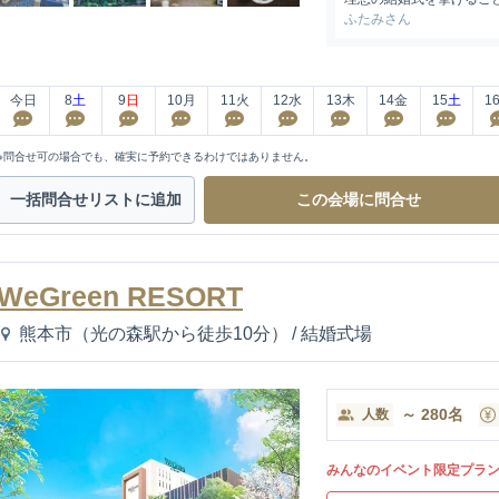
ふたみさん
今日
8
土
9
日
10
月
11
火
12
水
13
木
14
金
15
土
1
※問合せ可の場合でも、確実に予約できるわけではありません。
一括問合せ
リストに追加
この会場に
問合せ
WeGreen RESORT
熊本市（光の森駅から徒歩10分）
/
結婚式場
～
280
名
人数
みんなのイベント限定プラ