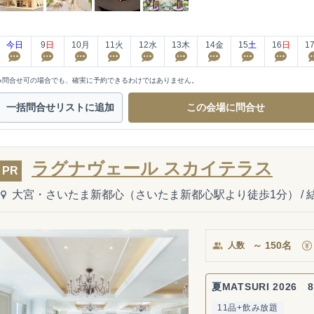
今日
9
日
10
月
11
火
12
水
13
木
14
金
15
土
16
日
1
※問合せ可の場合でも、確実に予約できるわけではありません。
一括問合せ
リストに追加
この会場に
問合せ
ラグナヴェール スカイテラス
PR
大宮・さいたま新都心（さいたま新都心駅より徒歩1分）
/
～
150
名
人数
夏MATSURI 2026 8
11品+飲み放題