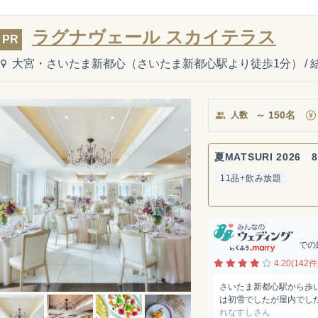
ラグナヴェール スカイテラス
PR
大宮・さいたま新都心（さいたま新都心駅より徒歩1分）
/
～
150
名
人数
夏MATSURI 2026 8
11品+飲み放題
での
4.20(142件
さいたま新都心駅から歩
は初雪でしたが屋内でし
れなすしさん