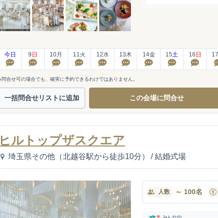
今日
9
日
10
月
11
火
12
水
13
木
14
金
15
土
16
日
1
※問合せ可の場合でも、確実に予約できるわけではありません。
一括問合せ
リストに追加
この会場に
問合せ
ヒルトップザスクエア
埼玉県その他（北越谷駅から徒歩10分）
/
結婚式場
～
100
名
人数