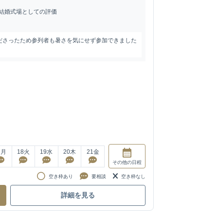
結婚式場としての評価
ださったため参列者も暑さを気にせず参加できました
7
月
18
火
19
水
20
木
21
金
その他
の日程
空き枠あり
要相談
空き枠なし
詳細を見る