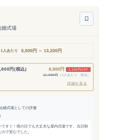
結婚式場
6,600
円
～
13,200
円
1人あたり
,800円(税込)
8,800円
2,200円OFF
11,000円
（1人あたり・税込）
詳細を見る
結婚式場としての評価
)
いてすぐ！雨の日でも大丈夫な屋内式場です。当日朝
たので安心でした。