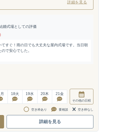
詳細を見る
結婚式場としての評価
)
いてすぐ！雨の日でも大丈夫な屋内式場です。当日朝
たので安心でした。
7
月
18
火
19
水
20
木
21
金
その他
の日程
空き枠あり
要相談
空き枠なし
詳細を見る