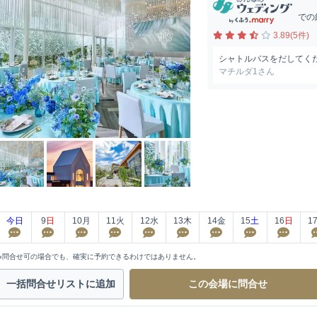
での
3.89(5件)
シャトルバスをだしてく
マチルダ1さん
今日
9
日
10
月
11
火
12
水
13
木
14
金
15
土
16
日
1
※問合せ可の場合でも、確実に予約できるわけではありません。
一括問合せ
リストに追加
この会場に
問合せ