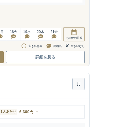
7
月
18
火
19
水
20
木
21
金
その他
の日程
空き枠あり
要相談
空き枠なし
詳細を見る
6,300
円
～
1人あたり