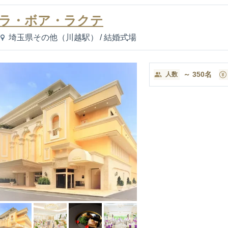
ラ・ボア・ラクテ
埼玉県その他（川越駅）
/
結婚式場
～
350
名
人数