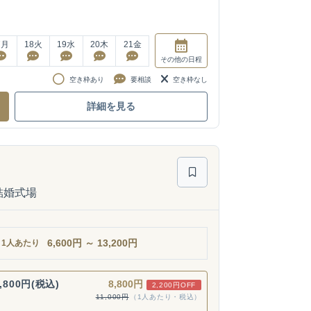
7
月
18
火
19
水
20
木
21
金
その他
の日程
空き枠あり
要相談
空き枠なし
詳細を見る
結婚式場
6,600
円
～
13,200
円
1人あたり
,800円(税込)
8,800円
2,200円OFF
11,000円
（1人あたり・税込）