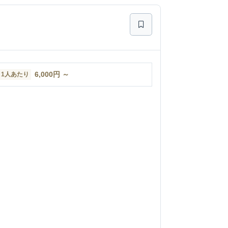
6,000
円
～
1人あたり