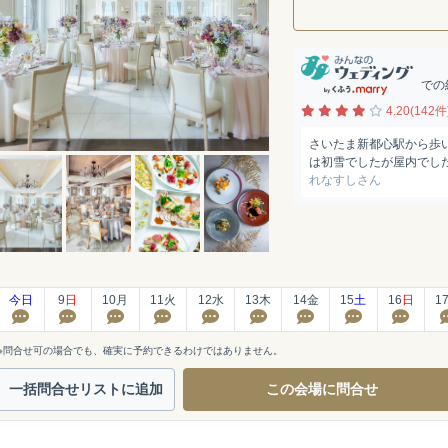
での
4.20(142件
さいたま新都心駅から歩
は初雪でしたが屋内でし
れなすしさん
今日
9
日
10
月
11
火
12
水
13
木
14
金
15
土
16
日
1
※問合せ可の場合でも、確実に予約できるわけではありません。
一括問合せ
リストに追加
この会場に
問合せ