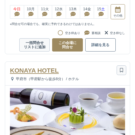
今日
10
月
11
火
12
水
13
木
14
金
15
土
その他
※問合せ可の場合でも、確実に予約できるわけではありません。
空き枠あり
要相談
空き枠なし
一括問合せ
この会場に
詳細を見る
リストに追加
問合せ
KONAYA HOTEL
甲府市（甲府駅から徒歩8分）
/
ホテル