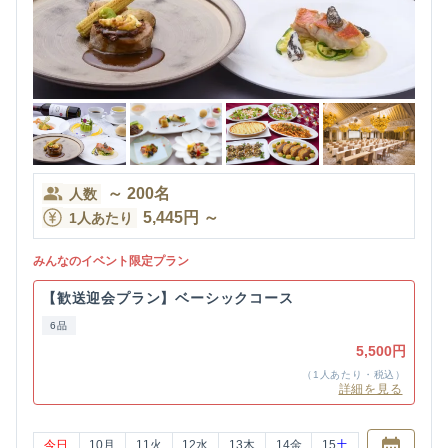
～
200
名
人数
5,445
円
～
1人あたり
みんなのイベント限定プラン
【歓送迎会プラン】ベーシックコース
6品
5,500円
（1人あたり・税込）
詳細を見る
今日
10
月
11
火
12
水
13
木
14
金
15
土