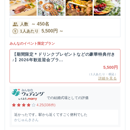
～
450
名
人数
5,500
円
～
1人あたり
みんなのイベント限定プラン
【期間限定＊ドリンクプレゼントなどの豪華特典付き
♪】2026年歓送迎会プラ...
5,500円
（1人あたり・税込）
詳細を見る
での結婚式場としての評価
4.25(336件)
近かったです。駅から近くてすごく便利でした
かじゅんきさん