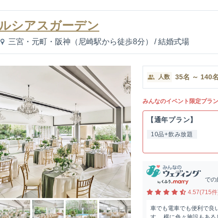
ルシアスガーデン
三宮・元町・阪神（尼崎駅から徒歩8分）
/
結婚式場
35
名
～
140
人数
みんなのイベント限定プラ
【通年プラン】
10品+飲み放題
での
4.57(715件
車でも電車でも便利で良
す。 横に色々施設もある