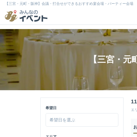
【三宮・元町・阪神】会議・打合せができるおすすめ宴会場・パーティー会場
【三宮・元
1
希望日
エ
エリア