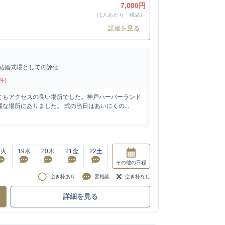
7,000円
（1人あたり・税込）
詳細を見る
結婚式場としての評価
件)
てもアクセスの良い場所でした。神戸ハーバーランド
な場所にありました。 式の当日はあいにくの...
8
火
19
水
20
木
21
金
22
土
その他
の日程
空き枠あり
要相談
空き枠なし
詳細を見る