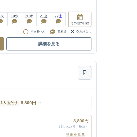
8
火
19
水
20
木
21
金
22
土
その他
の日程
空き枠あり
要相談
空き枠なし
詳細を見る
8,800
円
～
1人あたり
8,800円
（1人あたり・税込）
詳細を見る