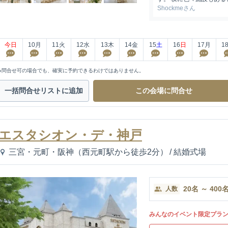
Shockmeさん
今日
10
月
11
火
12
水
13
木
14
金
15
土
16
日
17
月
1
※問合せ可の場合でも、確実に予約できるわけではありません。
一括問合せ
リストに追加
この会場に
問合せ
エスタシオン・デ・神戸
三宮・元町・阪神（西元町駅から徒歩2分）
/
結婚式場
20
名
～
400
人数
みんなのイベント限定プラ