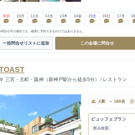
今日
10
月
11
火
12
水
13
木
14
金
15
土
16
日
17
月
1
※問合せ可の場合でも、確実に予約できるわけではありません。
一括問合せ
リストに追加
この会場に
問合せ
TOAST
三宮・元町・阪神（新神戸駅から徒歩5分）
/
レストラン
～
180
名
人数
ビュッフェプラン
飲み放題