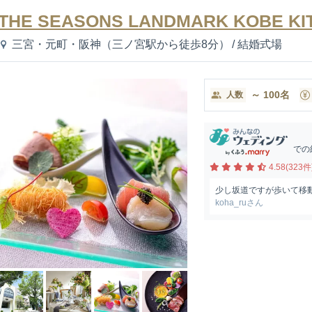
THE SEASONS LANDMARK KOBE KI
三宮・元町・阪神（三ノ宮駅から徒歩8分）
/
結婚式場
～
100
名
人数
での
4.58(323件
少し坂道ですが歩いて移
koha_ruさん