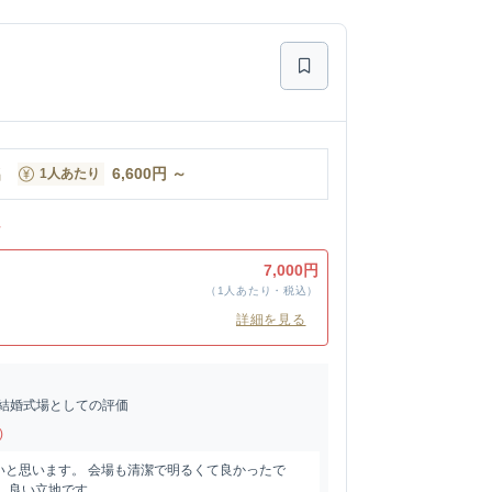
名
6,600
円
～
1人あたり
ン
7,000円
（1人あたり・税込）
詳細を見る
結婚式場としての評価
)
いと思います。 会場も清潔で明るくて良かったで
し良い立地です。