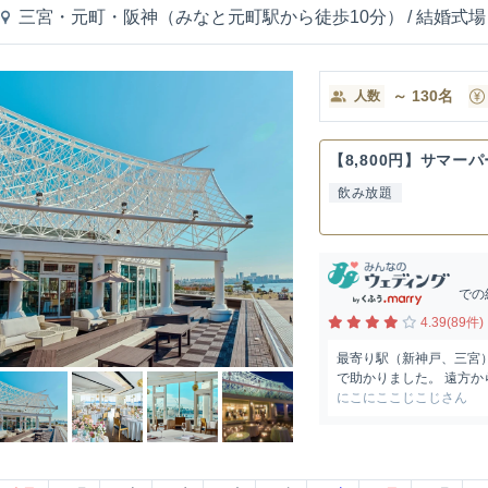
三宮・元町・阪神（みなと元町駅から徒歩10分）
/
結婚式場
～
130
名
人数
【8,800円】サマー
飲み放題
での
4.39(89件)
最寄り駅（新神戸、三宮
で助かりました。 遠方か
にこにここじこじさん