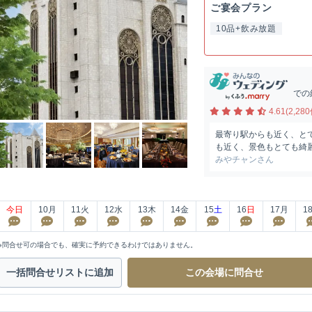
ご宴会プラン
10品+飲み放題
での
4.61(2,280
最寄り駅からも近く、と
も近く、景色もとても綺麗
みやチャンさん
今日
10
月
11
火
12
水
13
木
14
金
15
土
16
日
17
月
1
※問合せ可の場合でも、確実に予約できるわけではありません。
一括問合せ
リストに追加
この会場に
問合せ