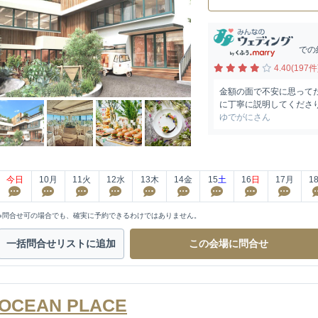
での
4.40(197件
金額の面で不安に思って
に丁寧に説明してくださり
ゆでがにさん
今日
10
月
11
火
12
水
13
木
14
金
15
土
16
日
17
月
1
※問合せ可の場合でも、確実に予約できるわけではありません。
一括問合せ
リストに追加
この会場に
問合せ
OCEAN PLACE