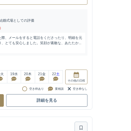
結婚式場としての評価
)
た際、メールをすると電話をくださったり、明細を元
、とても安心しました。笑顔が素敵な、あたたか...
8
火
19
水
20
木
21
金
22
土
その他
の日程
空き枠あり
要相談
空き枠なし
詳細を見る