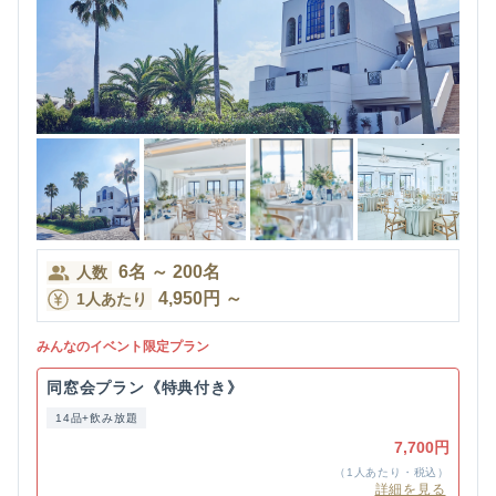
6
名
～
200
名
人数
4,950
円
～
1人あたり
みんなのイベント限定プラン
同窓会プラン《特典付き》
14品+飲み放題
7,700円
（1人あたり・税込）
詳細を見る