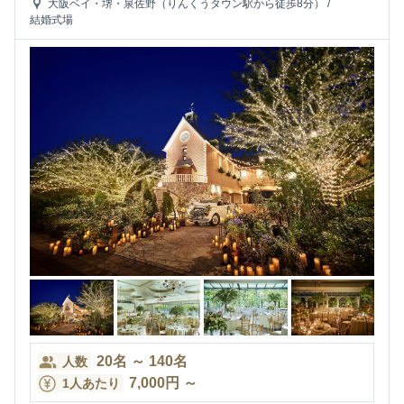
大阪ベイ・堺・泉佐野（りんくうタウン駅から徒歩8分）
/
結婚式場
20
名
～
140
名
人数
7,000
円
～
1人あたり