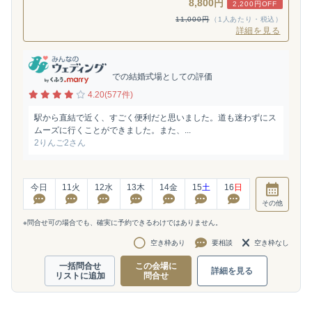
8,800円
2,200円OFF
11,000円
（1人あたり・税込）
詳細を見る
での結婚式場としての評価
4.20(577件)
駅から直結で近く、すごく便利だと思いました。道も迷わずにス
ムーズに行くことができました。また、...
2りんご2さん
今日
11
火
12
水
13
木
14
金
15
土
16
日
その他
※問合せ可の場合でも、確実に予約できるわけではありません。
空き枠あり
要相談
空き枠なし
一括問合せ
この会場に
詳細を見る
リストに追加
問合せ