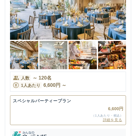
～
120
名
人数
6,600
円
～
1人あたり
スペシャルパーティープラン
6,600円
（1人あたり・税込）
詳細を見る