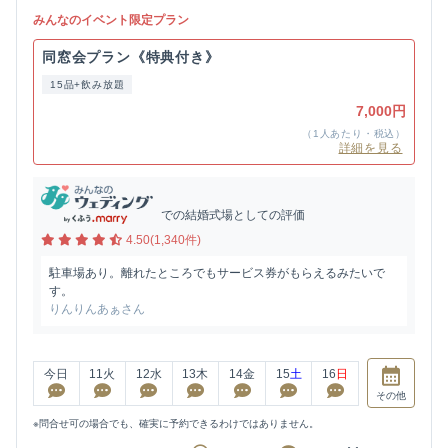
みんなのイベント限定プラン
同窓会プラン《特典付き》
15品+飲み放題
7,000円
（1人あたり・税込）
詳細を見る
での結婚式場としての評価
4.50(1,340件)
駐車場あり。離れたところでもサービス券がもらえるみたいで
す。
りんりんあぁさん
今日
11
火
12
水
13
木
14
金
15
土
16
日
その他
※問合せ可の場合でも、確実に予約できるわけではありません。