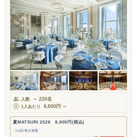
～
220
名
人数
6,600
円
～
1人あたり
夏MATSURI 2026 8,800円(税込)
11品+飲み放題