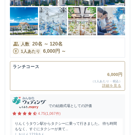
20
名
～
120
名
人数
6,000
円
～
1人あたり
ランチコース
6,000円
（1人あたり・税込）
詳細を見る
での結婚式場としての評価
4.75(1,067件)
りんくうタウン駅からタクシーに乗って行きました。 待ち時間
もなく、すぐにタクシーが来て...
しおりん1219さん