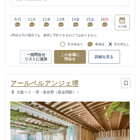
今日
11
火
12
水
13
木
14
金
15
土
16
日
その他
※問合せ可の場合でも、確実に予約できるわけではありません。
空き枠あり
要相談
空き枠なし
一括問合せ
この会場に
詳細を見る
リストに追加
問合せ
アールベルアンジェ堺
大阪ベイ・堺・泉佐野（新金岡駅）
/