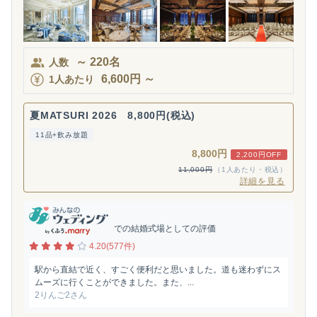
～
220
名
人数
6,600
円
～
1人あたり
夏MATSURI 2026 8,800円(税込)
11品+飲み放題
8,800円
2,200円OFF
11,000円
（1人あたり・税込）
詳細を見る
での結婚式場としての評価
4.20(577件)
駅から直結で近く、すごく便利だと思いました。道も迷わずにス
ムーズに行くことができました。また、...
2りんご2さん