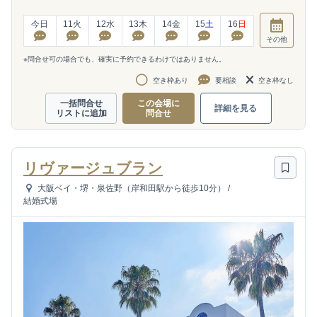
今日
11
火
12
水
13
木
14
金
15
土
16
日
その他
※問合せ可の場合でも、確実に予約できるわけではありません。
空き枠あり
要相談
空き枠なし
一括問合せ
この会場に
詳細を見る
リストに追加
問合せ
リヴァージュブラン
大阪ベイ・堺・泉佐野（岸和田駅から徒歩10分）
/
結婚式場