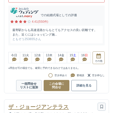
での結婚式場としての評価
4.41(550件)
最寄駅からも高速道路からもとてもアクセスの良い距離です。
また、近くにはショッピング施...
ともぞう253655さん
今日
11
火
12
水
13
木
14
金
15
土
16
日
その他
※問合せ可の場合でも、確実に予約できるわけではありません。
空き枠あり
要相談
空き枠なし
一括問合せ
この会場に
詳細を見る
リストに追加
問合せ
ザ・ジョージアンテラス