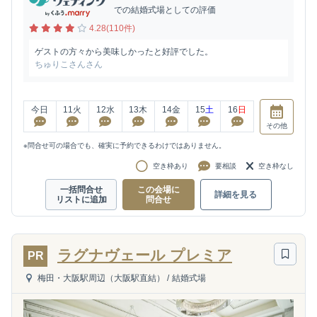
での結婚式場としての評価
4.28(110件)
ゲストの方々から美味しかったと好評でした。
ちゅりこさんさん
今日
11
火
12
水
13
木
14
金
15
土
16
日
その他
※問合せ可の場合でも、確実に予約できるわけではありません。
空き枠あり
要相談
空き枠なし
一括問合せ
この会場に
詳細を見る
リストに追加
問合せ
ラグナヴェール プレミア
PR
梅田・大阪駅周辺（大阪駅直結）
/
結婚式場