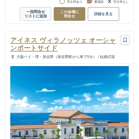
空き枠あり
要相談
空き枠なし
一括問合せ
この会場に
詳細を見る
リストに追加
問合せ
アイネス ヴィラノッツェ オーシャ
ンポートサイド
大阪ベイ・堺・泉佐野（泉佐野駅から車で5分）
/
結婚式場