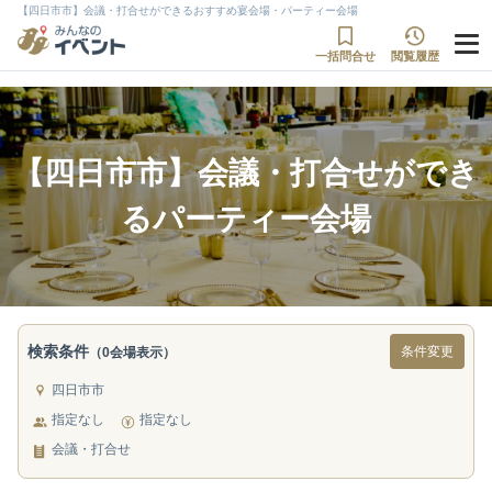
【四日市市】会議・打合せができるおすすめ宴会場・パーティー会場
一括問合せ
閲覧履歴
【四日市市】会議・打合せができ
るパーティー会場
検索条件
条件変更
（0会場表示）
四日市市
指定なし
指定なし
会議・打合せ