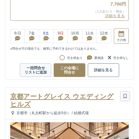
7,700円
（1人あたり・税込）
詳細を見る
今日
7
金
8
土
9
日
10
月
11
火
12
水
その他
※問合せ可の場合でも、確実に予約できるわけではありません。
空き枠あり
要相談
空き枠なし
一括問合せ
この会場に
詳細を見る
リストに追加
問合せ
京都アートグレイス ウエディング
ヒルズ
京都市（丸太町駅から徒歩5分）
/
結婚式場