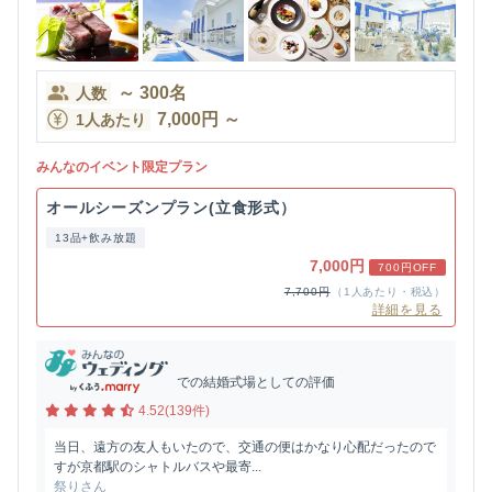
～
300
名
人数
7,000
円
～
1人あたり
みんなのイベント限定プラン
オールシーズンプラン(立食形式）
13品+飲み放題
7,000円
700円OFF
7,700円
（1人あたり・税込）
詳細を見る
での結婚式場としての評価
4.52(139件)
当日、遠方の友人もいたので、交通の便はかなり心配だったので
すが京都駅のシャトルバスや最寄...
祭りさん