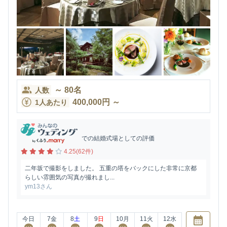
～
80
名
人数
400,000
円
～
1人あたり
での結婚式場としての評価
4.25(62件)
二年坂で撮影をしました。 五重の塔をバックにした非常に京都
らしい雰囲気の写真が撮れまし...
ym13さん
今日
7
金
8
土
9
日
10
月
11
火
12
水