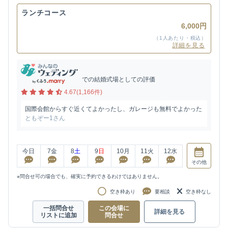
ランチコース
6,000円
（1人あたり・税込）
詳細を見る
での結婚式場としての評価
4.67(1,166件)
国際会館からすぐ近くてよかったし、ガレージも無料でよかった
ともぞー1さん
今日
7
金
8
土
9
日
10
月
11
火
12
水
その他
※問合せ可の場合でも、確実に予約できるわけではありません。
空き枠あり
要相談
空き枠なし
一括問合せ
この会場に
詳細を見る
リストに追加
問合せ