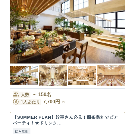
～
150
名
人数
7,700
円
～
1人あたり
【SUMMER PLAN】幹事さん必見！四条烏丸でビア
パーティ！★ドリンク...
飲み放題