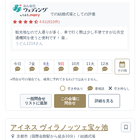
での結婚式場としての評価
4.61(910件)
観光地なので人通りが多く、車で行く際は少し不便ですが公共交
通機関を使うと便利です！ 最...
うどん1214さん
今日
7
金
8
土
9
日
10
月
11
火
12
水
その他
※問合せ可の場合でも、確実に予約できるわけではありません。
空き枠あり
要相談
空き枠なし
一括問合せ
この会場に
詳細を見る
リストに追加
問合せ
アイネス ヴィラノッツェ宝ヶ池
京都市（国際会館駅から徒歩10分）
/
結婚式場