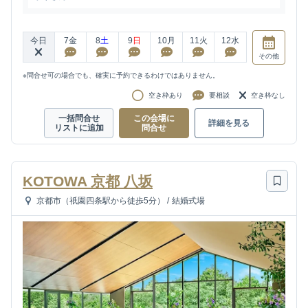
今日
7
金
8
土
9
日
10
月
11
火
12
水
その他
※問合せ可の場合でも、確実に予約できるわけではありません。
空き枠あり
要相談
空き枠なし
一括問合せ
この会場に
詳細を見る
リストに追加
問合せ
KOTOWA 京都 八坂
京都市（祇園四条駅から徒歩5分）
/
結婚式場