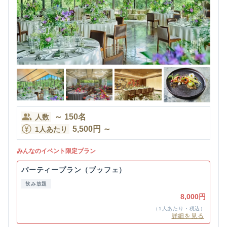
～
150
名
人数
5,500
円
～
1人あたり
みんなのイベント限定プラン
パーティープラン（ブッフェ）
飲み放題
8,000円
（1人あたり・税込）
詳細を見る