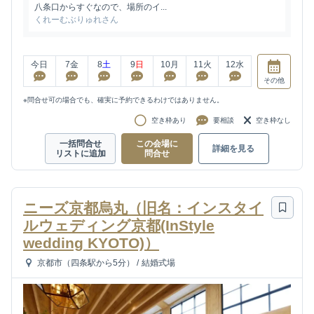
八条口からすぐなので、場所のイ...
くれーむぶりゅれさん
今日
7
金
8
土
9
日
10
月
11
火
12
水
その他
※問合せ可の場合でも、確実に予約できるわけではありません。
空き枠あり
要相談
空き枠なし
一括問合せ
この会場に
詳細を見る
リストに追加
問合せ
ニーズ京都烏丸（旧名：インスタイ
ルウェディング京都(InStyle
wedding KYOTO)）
京都市（四条駅から5分）
/
結婚式場