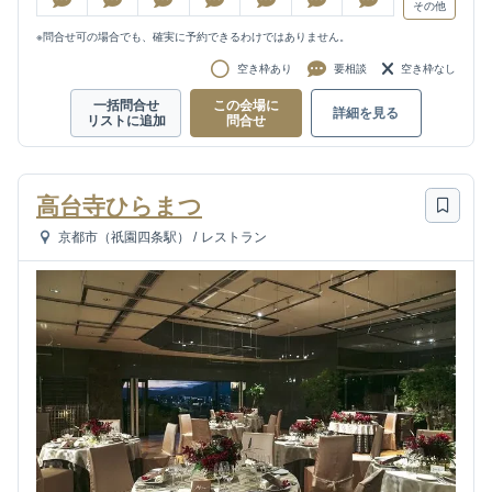
その他
※問合せ可の場合でも、確実に予約できるわけではありません。
空き枠あり
要相談
空き枠なし
一括問合せ
この会場に
詳細を見る
リストに追加
問合せ
高台寺ひらまつ
京都市（祇園四条駅）
/
レストラン