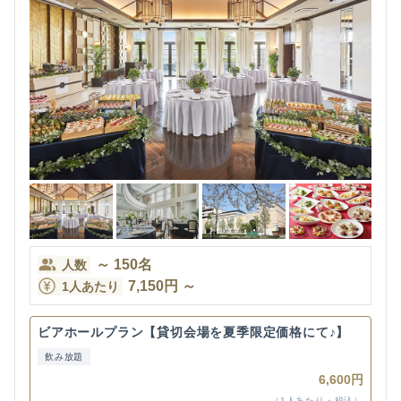
～
150
名
人数
7,150
円
～
1人あたり
ビアホールプラン【貸切会場を夏季限定価格にて♪】
飲み放題
6,600円
（1人あたり・税込）