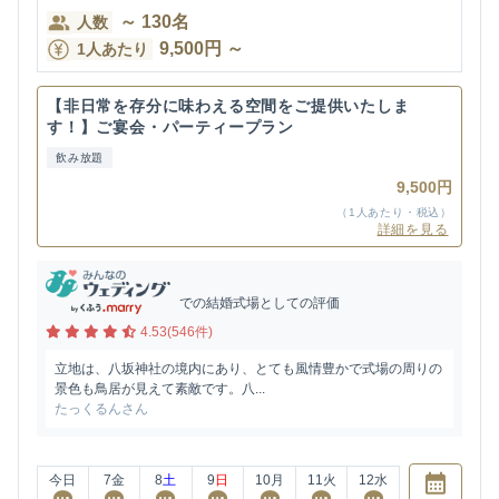
～
130
名
人数
9,500
円
～
1人あたり
【非日常を存分に味わえる空間をご提供いたしま
す！】ご宴会・パーティープラン
飲み放題
9,500円
（1人あたり・税込）
詳細を見る
での結婚式場としての評価
4.53(546件)
立地は、八坂神社の境内にあり、とても風情豊かで式場の周りの
景色も鳥居が見えて素敵です。八...
たっくるんさん
今日
7
金
8
土
9
日
10
月
11
火
12
水