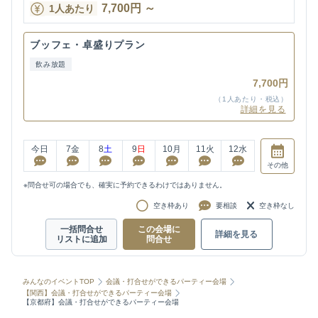
7,700
円
～
1人あたり
ブッフェ・卓盛りプラン
飲み放題
7,700円
（1人あたり・税込）
詳細を見る
今日
7
金
8
土
9
日
10
月
11
火
12
水
その他
※問合せ可の場合でも、確実に予約できるわけではありません。
空き枠あり
要相談
空き枠なし
一括問合せ
この会場に
詳細を見る
リストに追加
問合せ
みんなのイベントTOP
会議・打合せができるパーティー会場
【関西】会議・打合せができるパーティー会場
【京都府】会議・打合せができるパーティー会場