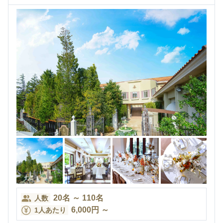
20
名
～
110
名
人数
6,000
円
～
1人あたり