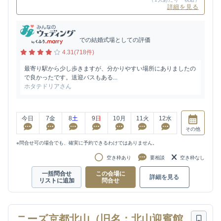
詳細を見る
での結婚式場としての評価
4.31(718件)
最寄り駅から少し歩きますが、分かりやすい場所にありましたの
で良かったです。送迎バスもある...
ホタテドリアさん
今日
7
金
8
土
9
日
10
月
11
火
12
水
その他
※問合せ可の場合でも、確実に予約できるわけではありません。
空き枠あり
要相談
空き枠なし
一括問合せ
この会場に
詳細を見る
リストに追加
問合せ
ニーズ京都北山（旧名：北山迎賓館