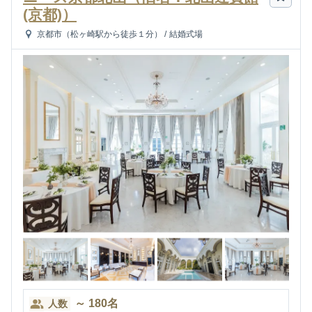
(京都)）
京都市（松ヶ崎駅から徒歩１分）
/
結婚式場
～
180
名
人数