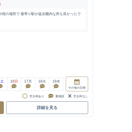
)
分程の場所で 最寄り駅が徒歩圏内な所も良かったで
5
土
16
日
17
月
18
火
19
水
その他
の日程
空き枠あり
要相談
空き枠なし
詳細を見る