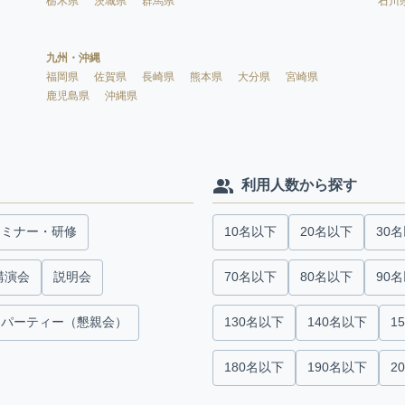
栃木県
茨城県
群馬県
石川
九州・沖縄
福岡県
佐賀県
長崎県
熊本県
大分県
宮崎県
鹿児島県
沖縄県
利用人数から探す
セミナー・研修
10名以下
20名以下
30
講演会
説明会
70名以下
80名以下
90
パーティー（懇親会）
130名以下
140名以下
1
180名以下
190名以下
2