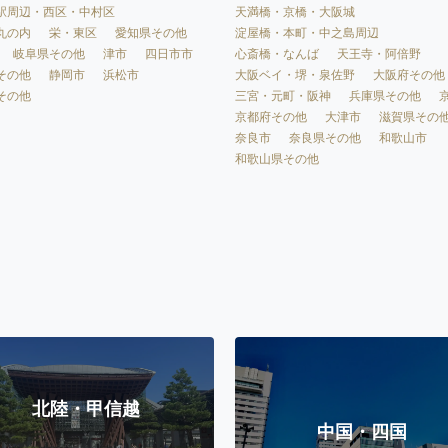
天満橋・京橋・大阪城
駅周辺・西区・中村区
淀屋橋・本町・中之島周辺
丸の内
栄・東区
愛知県その他
心斎橋・なんば
天王寺・阿倍野
岐阜県その他
津市
四日市市
大阪ベイ・堺・泉佐野
大阪府その他
その他
静岡市
浜松市
三宮・元町・阪神
兵庫県その他
その他
京都府その他
大津市
滋賀県その
奈良市
奈良県その他
和歌山市
和歌山県その他
北陸・甲信越
中国・四国