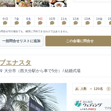
今日
7
金
8
土
9
日
10
月
11
火
12
水
13
木
14
金
1
※問合せ可の場合でも、確実に予約できるわけではありません。
一括問合せ
リストに追加
この会場に
問合せ
ブエナスタ
大分市（西大分駅から車で5分）
/
結婚式場
～
120
名
人数
での