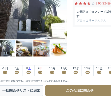
3.95(224件
大分駅までタクシーで10
す
ブロッコリーさんさん
今日
7
金
8
土
9
日
10
月
11
火
12
水
13
木
14
金
1
※問合せ可の場合でも、確実に予約できるわけではありません。
一括問合せ
リストに追加
この会場に
問合せ