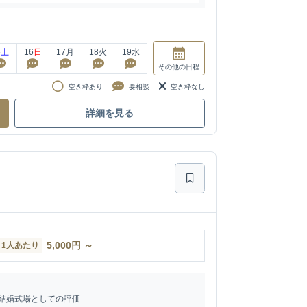
5
土
16
日
17
月
18
火
19
水
その他
の日程
空き枠あり
要相談
空き枠なし
詳細を見る
5,000
円
～
1人あたり
結婚式場としての評価