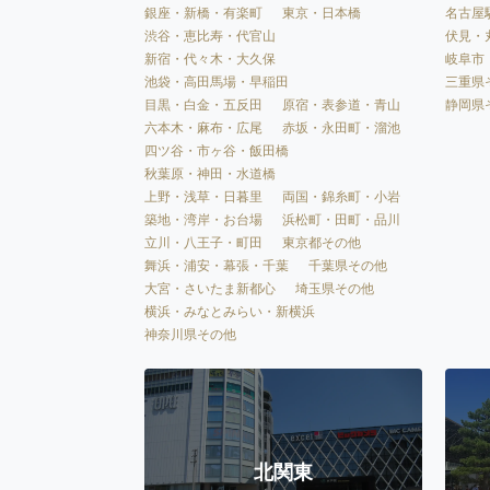
銀座・新橋・有楽町
東京・日本橋
名古屋
渋谷・恵比寿・代官山
伏見・
新宿・代々木・大久保
岐阜市
池袋・高田馬場・早稲田
三重県
目黒・白金・五反田
原宿・表参道・青山
静岡県
六本木・麻布・広尾
赤坂・永田町・溜池
四ツ谷・市ヶ谷・飯田橋
秋葉原・神田・水道橋
上野・浅草・日暮里
両国・錦糸町・小岩
築地・湾岸・お台場
浜松町・田町・品川
立川・八王子・町田
東京都その他
舞浜・浦安・幕張・千葉
千葉県その他
大宮・さいたま新都心
埼玉県その他
横浜・みなとみらい・新横浜
神奈川県その他
北関東