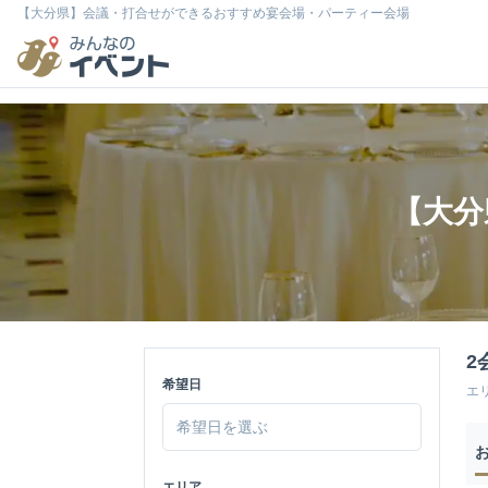
【大分県】会議・打合せができるおすすめ宴会場・パーティー会場
【大分
2
希望日
エ
エリア