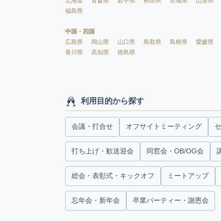
北海道
青森県
岩手県
秋田県
宮城県
山形県
福島県
中国・四国
広島県
岡山県
山口県
鳥取県
島根県
愛媛県
香川県
高知県
徳島県
利用目的から探す
会議・打合せ
オフサイトミーティング
打ち上げ・歓送迎会
同窓会・OB/OG会
総会・表彰式・キックオフ
ミートアップ
忘年会・新年会
卒業パーティー・謝恩会