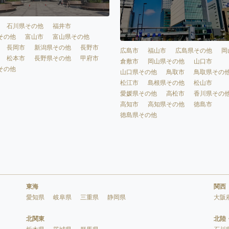
石川県その他
福井市
その他
富山市
富山県その他
長岡市
新潟県その他
長野市
広島市
福山市
広島県その他
岡
松本市
長野県その他
甲府市
倉敷市
岡山県その他
山口市
その他
山口県その他
鳥取市
鳥取県その
松江市
島根県その他
松山市
愛媛県その他
高松市
香川県その
高知市
高知県その他
徳島市
徳島県その他
東海
関西
愛知県
岐阜県
三重県
静岡県
大阪
北関東
北陸