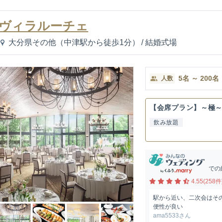
ヴィラルーチェ
大分県その他（中津駅から徒歩1分）
/
結婚式場
5
名
～
200
名
人数
【会席プラン】～極
飲み放題
での
4.55(258件
駅から近い、二次会はそ
便性が良い
ama5533さん