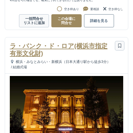
※問合せ可の場合でも、確実に予約できるわけではありません。
空き枠あり
要相談
空き枠なし
一括問合せ
この会場に
詳細を見る
リストに追加
問合せ
ラ・バンク・ド・ロア(横浜市指定
有形文化財)
横浜・みなとみらい・新横浜（日本大通り駅から徒歩3分）
/
結婚式場