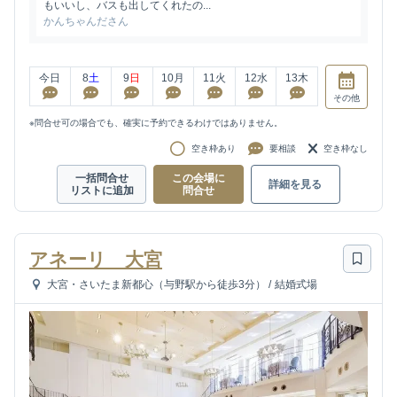
もいいし、バスも出してくれたの...
かんちゃんださん
今日
8
土
9
日
10
月
11
火
12
水
13
木
その他
※問合せ可の場合でも、確実に予約できるわけではありません。
空き枠あり
要相談
空き枠なし
一括問合せ
この会場に
詳細を見る
リストに追加
問合せ
アネーリ 大宮
大宮・さいたま新都心（与野駅から徒歩3分）
/
結婚式場