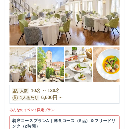
10
名
～
130
名
人数
6,600
円
～
1人あたり
みんなのイベント限定プラン
着席コースプランA｜洋食コース（5品）＆フリードリ
ンク（2時間）