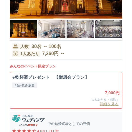
30
名
～
100
名
人数
7,260
円
～
1人あたり
みんなのイベント限定プラン
※乾杯酒プレゼント 【謝恩会プラン】
8品+飲み放題
7,000円
（1人あたり・税込）
詳細を見る
での結婚式場としての評価
4.63(1,211件)