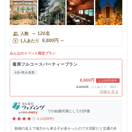
～
120
名
人数
8,800
円
～
1人あたり
みんなのイベント限定プラン
着席フルコースパーティープラン
6品+飲み放題
8,800円
1,100円OFF
9,900円
（1人あたり・税込）
詳細を見る
での結婚式場としての評価
4.14(98件)
新婦の友人で地方から来る子が多かったので大宮駅だと交通の弁