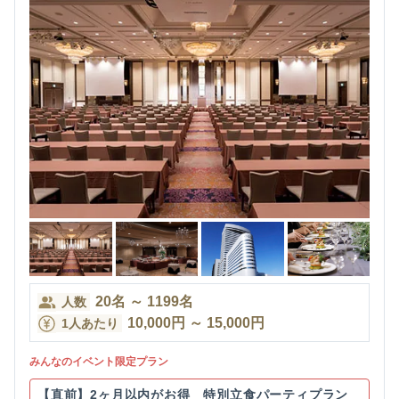
20
名
～
1199
名
人数
10,000
円
～
15,000
円
1人あたり
みんなのイベント限定プラン
【直前】2ヶ月以内がお得 特別立食パーティプラン