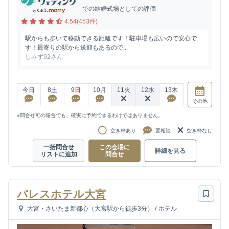
での結婚式場としての評価
4.54(453件)
駅からも歩いて移動できる距離です！駐車場も広いので安心で
す！最寄りの駅から送迎もあるので...
しみず92さん
今日
8
土
9
日
10
月
11
火
12
水
13
木
その他
※問合せ可の場合でも、確実に予約できるわけではありません。
空き枠あり
要相談
空き枠なし
一括問合せ
この会場に
詳細を見る
リストに追加
問合せ
パレスホテル大宮
大宮・さいたま新都心（大宮駅から徒歩3分）
/
ホテル