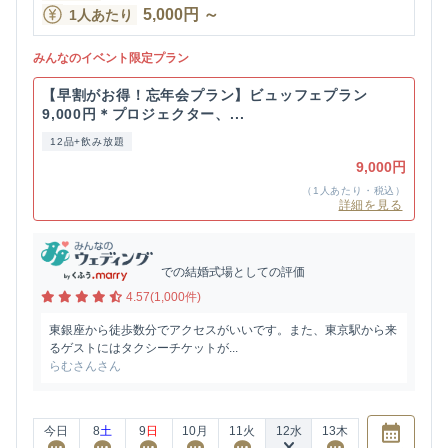
5,000
円
～
1人あたり
みんなのイベント限定プラン
【早割がお得！忘年会プラン】ビュッフェプラン
9,000円＊プロジェクター、...
12品+飲み放題
9,000円
（1人あたり・税込）
詳細を見る
での結婚式場としての評価
4.57(1,000件)
東銀座から徒歩数分でアクセスがいいです。また、東京駅から来
るゲストにはタクシーチケットが...
らむさんさん
今日
8
土
9
日
10
月
11
火
12
水
13
木