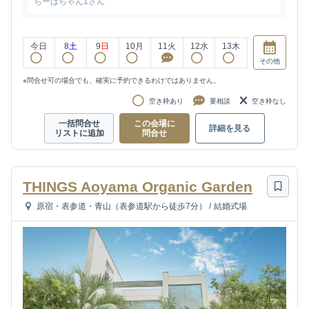
ちーばちゃん1さん
今日
8
土
9
日
10
月
11
火
12
水
13
木
その他
※問合せ可の場合でも、確実に予約できるわけではありません。
空き枠あり
要相談
空き枠なし
一括問合せ
この会場に
詳細を見る
リストに追加
問合せ
THINGS Aoyama Organic Garden
原宿・表参道・青山（表参道駅から徒歩7分）
/
結婚式場