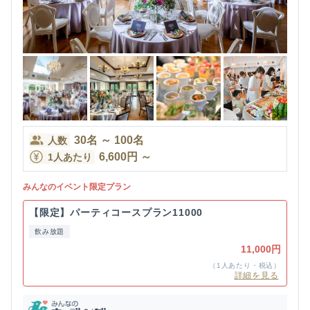
30
名
～
100
名
人数
6,600
円
～
1人あたり
みんなのイベント限定プラン
【限定】パーティコースプラン11000
飲み放題
11,000円
（1人あたり・税込）
詳細を見る