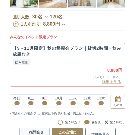
30
名
～
120
名
人数
8,800
円
～
1人あたり
みんなのイベント限定プラン
【9～11月限定】秋の懇親会プラン｜貸切2時間・飲み
放題付き
飲み放題
8,800円
（1人あたり・税込）
詳細を見る
今日
8
土
9
日
10
月
11
火
12
水
13
木
その他
※問合せ可の場合でも、確実に予約できるわけではありません。
空き枠あり
要相談
空き枠なし
一括問合せ
この会場に
詳細を見る