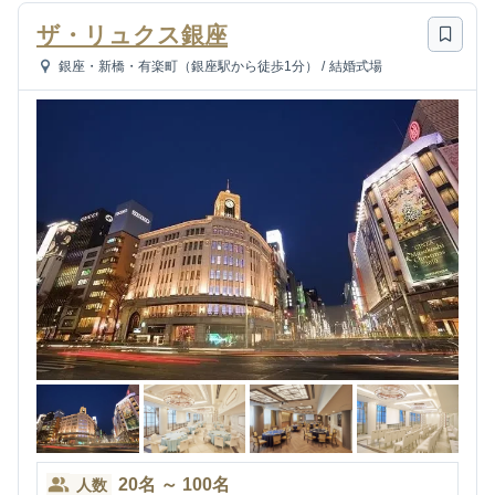
ザ・リュクス銀座
銀座・新橋・有楽町（銀座駅から徒歩1分）
/
結婚式場
20
名
～
100
名
人数