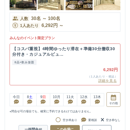
30
名
～
100
名
人数
6,292
円
～
1人あたり
みんなのイベント限定プラン
【コスパ重視】4時間ゆったり滞在＋準備30分撤収30
分付き・カジュアルビュ...
8品+飲み放題
6,292円
（1人あたり・税込）
詳細を見る
今日
8
土
9
日
10
月
11
火
12
水
13
木
その他
※問合せ可の場合でも、確実に予約できるわけではありません。
空き枠あり
要相談
空き枠なし
一括問合せ
この会場に