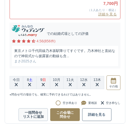
7,700円
（1人あたり・税込）
詳細を見る
での結婚式場としての評価
4.56(856件)
東京メトロ千代田線乃木坂駅降りてすぐです。乃木神社と直結な
ので神前式から披露宴の動線も含...
まさ2025さん
今日
8
土
9
日
10
月
11
火
12
水
13
木
その他
※問合せ可の場合でも、確実に予約できるわけではありません。
空き枠あり
要相談
空き枠なし
一括問合せ
この会場に
詳細を見る
リストに追加
問合せ