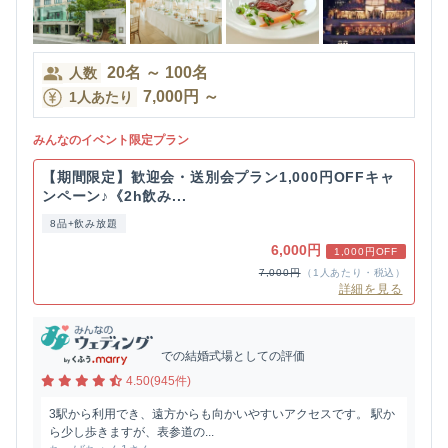
20
名
～
100
名
人数
7,000
円
～
1人あたり
みんなのイベント限定プラン
【期間限定】歓迎会・送別会プラン1,000円OFFキャ
ンペーン♪《2h飲み...
8品+飲み放題
6,000円
1,000円OFF
7,000円
（1人あたり・税込）
詳細を見る
での結婚式場としての評価
4.50(945件)
3駅から利用でき、遠方からも向かいやすいアクセスです。 駅か
ら少し歩きますが、表参道の...