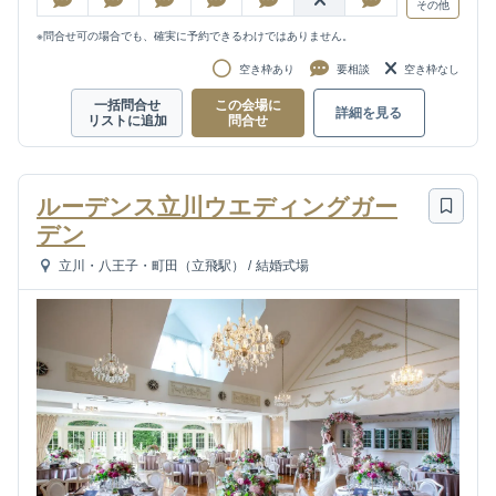
その他
※問合せ可の場合でも、確実に予約できるわけではありません。
空き枠あり
要相談
空き枠なし
一括問合せ
この会場に
詳細を見る
リストに追加
問合せ
ルーデンス立川ウエディングガー
デン
立川・八王子・町田（立飛駅）
/
結婚式場