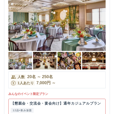
20
名
～
250
名
人数
7,000
円
～
1人あたり
みんなのイベント限定プラン
【懇親会・交流会・宴会向け】通年カジュアルプラン
12品+飲み放題