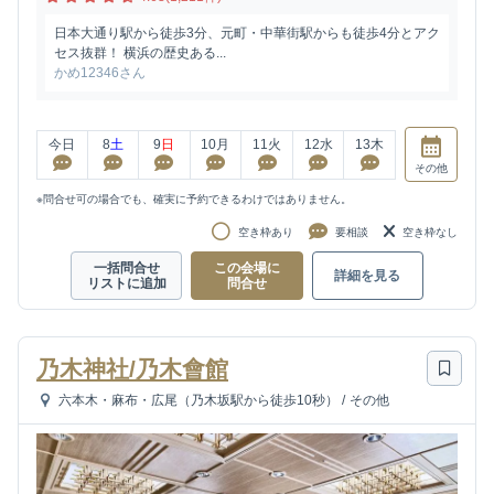
日本大通り駅から徒歩3分、元町・中華街駅からも徒歩4分とアク
セス抜群！ 横浜の歴史ある...
かめ12346さん
今日
8
土
9
日
10
月
11
火
12
水
13
木
その他
※問合せ可の場合でも、確実に予約できるわけではありません。
空き枠あり
要相談
空き枠なし
一括問合せ
この会場に
詳細を見る
リストに追加
問合せ
乃木神社/乃木會館
六本木・麻布・広尾（乃木坂駅から徒歩10秒）
/
その他