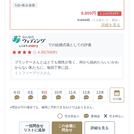
5品+飲み放題
8,800円
1,100円OFF
9,900円
（1人あたり・税込）
詳細を見る
での結婚式場としての評価
4.36(768件)
プランナーさんとはとても相性が良く、何から始めたらいいかわ
からない私たちに、毎回丁寧に説...
ミッフィーアリスさん
今日
8
土
9
日
10
月
11
火
12
水
13
木
その他
※問合せ可の場合でも、確実に予約できるわけではありません。
空き枠あり
要相談
空き枠なし
一括問合せ
この会場に
詳細を見る
リストに追加
問合せ