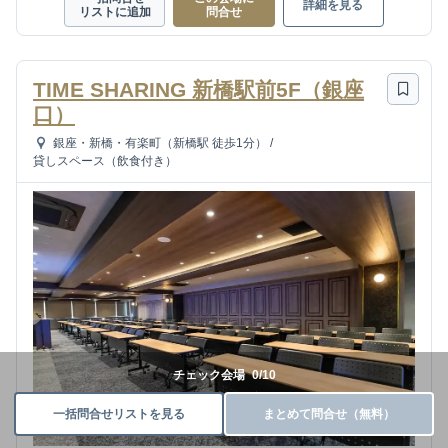
詳細を見る
リストに追加
問合せ
TIME SHARING 新橋駅前5F（銀座
口）
銀座・新橋・有楽町（新橋駅 徒歩1分）
/
貸しスペース（飲食付き）
チェック会場
0
/
10
一括問合せリストを見る
まとめて問合せ（無料）