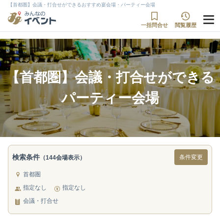
【首都圏】会議・打合せができるおすすめ宴会場・パーティー会場
一括問合せ
閲覧履歴
【首都圏】会議・打合せができる
パーティー会場
検索条件
条件変更
（144会場表示）
首都圏
指定なし
指定なし
会議・打合せ