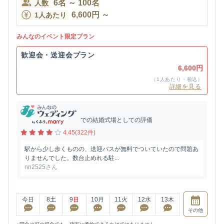
6
名
～
100
名
人数
6,600
円
～
1人あたり
みんなのイベント限定プラン
歓迎会・送迎会プラン
6,600円
（1人あたり・税込）
詳細を見る
での結婚式場としての評価
4.45(322件)
駅から少し歩くものの、送迎バスが無料でついていたので問題あ
りませんでした。数台止めれる駐...
nn2525さん
今日
8
土
9
日
10
月
11
火
12
水
13
木
その他