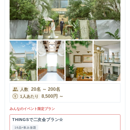
20
名
～
200
名
人数
8,500
円
～
1人あたり
みんなのイベント限定プラン
THINGSで二次会プラン☆
16品+飲み放題