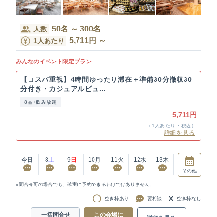
50
名
～
300
名
人数
5,711
円
～
1人あたり
みんなのイベント限定プラン
【コスパ重視】4時間ゆったり滞在＋準備30分撤収30
分付き・カジュアルビュ...
8品+飲み放題
5,711円
（1人あたり・税込）
詳細を見る
今日
8
土
9
日
10
月
11
火
12
水
13
木
その他
※問合せ可の場合でも、確実に予約できるわけではありません。
空き枠あり
要相談
空き枠なし
一括問合せ
この会場に