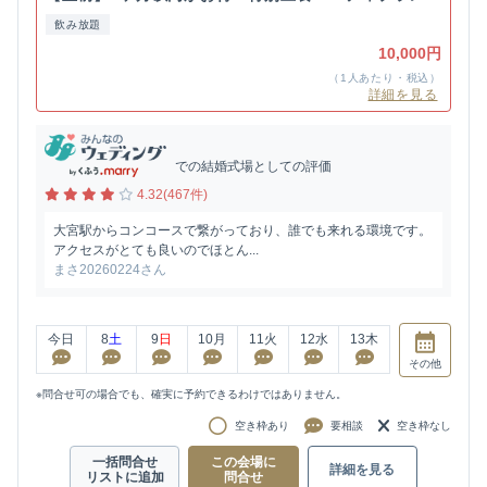
飲み放題
10,000円
（1人あたり・税込）
詳細を見る
での結婚式場としての評価
4.32(467件)
大宮駅からコンコースで繋がっており、誰でも来れる環境です。
アクセスがとても良いのでほとん...
まさ20260224さん
今日
8
土
9
日
10
月
11
火
12
水
13
木
その他
※問合せ可の場合でも、確実に予約できるわけではありません。
空き枠あり
要相談
空き枠なし
一括問合せ
この会場に
詳細を見る
リストに追加
問合せ