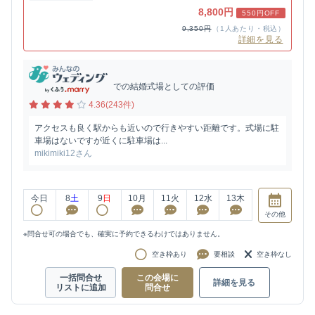
8,800円
550円OFF
9,350円
（1人あたり・税込）
詳細を見る
での結婚式場としての評価
4.36(243件)
アクセスも良く駅からも近いので行きやすい距離です。式場に駐
車場はないですが近くに駐車場は...
mikimiki12さん
今日
8
土
9
日
10
月
11
火
12
水
13
木
その他
※問合せ可の場合でも、確実に予約できるわけではありません。
空き枠あり
要相談
空き枠なし
一括問合せ
この会場に
詳細を見る
リストに追加
問合せ