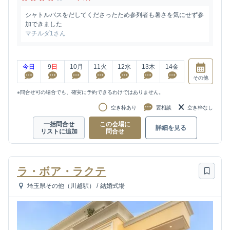
シャトルバスをだしてくださったため参列者も暑さを気にせず参
加できました
マチルダ1さん
今日
9
日
10
月
11
火
12
水
13
木
14
金
その他
※問合せ可の場合でも、確実に予約できるわけではありません。
空き枠あり
要相談
空き枠なし
一括問合せ
この会場に
詳細を見る
リストに追加
問合せ
ラ・ボア・ラクテ
埼玉県その他（川越駅）
/
結婚式場