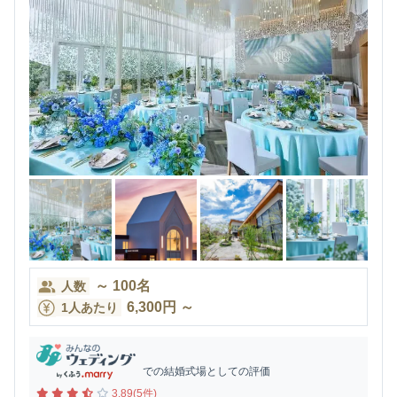
～
100
名
人数
6,300
円
～
1人あたり
での結婚式場としての評価
3.89(5件)