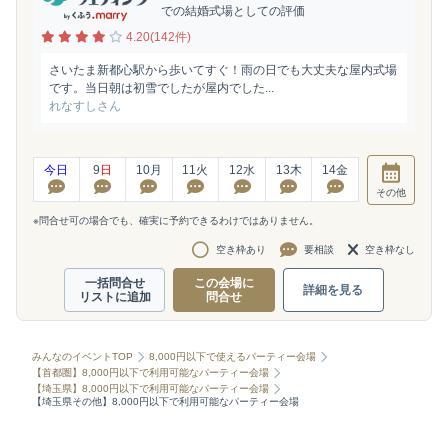
での結婚式場としての評価
4.20(142件)
さいたま新都心駅から歩いてすぐ！雨の日でも大丈夫な屋内式場
です。当日朝は初雪でしたが屋内でした...
れなすしさん
今日
9
日
10
月
11
火
12
水
13
木
14
金
その他
※問合せ可の場合でも、確実に予約できるわけではありません。
空き枠あり
要相談
空き枠なし
一括問合せ
この会場に
詳細を見る
リストに追加
問合せ
みんなのイベントTOP
8,000円以下で使えるパーティー会場
【首都圏】8,000円以下で利用可能なパーティー会場
【埼玉県】8,000円以下で利用可能なパーティー会場
【埼玉県その他】8,000円以下で利用可能なパーティー会場