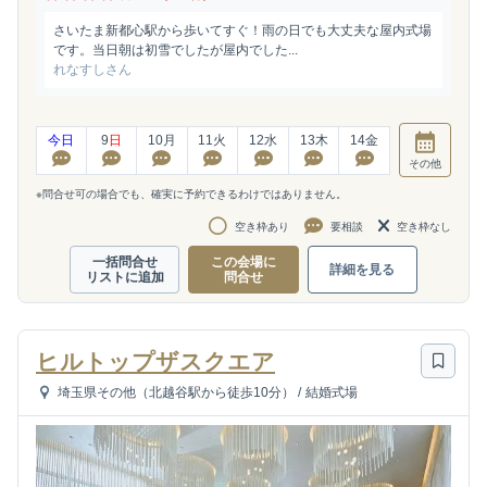
さいたま新都心駅から歩いてすぐ！雨の日でも大丈夫な屋内式場
です。当日朝は初雪でしたが屋内でした...
れなすしさん
今日
9
日
10
月
11
火
12
水
13
木
14
金
その他
※問合せ可の場合でも、確実に予約できるわけではありません。
空き枠あり
要相談
空き枠なし
一括問合せ
この会場に
詳細を見る
リストに追加
問合せ
ヒルトップザスクエア
埼玉県その他（北越谷駅から徒歩10分）
/
結婚式場