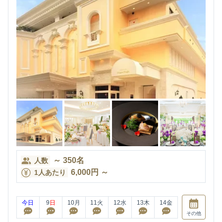
～
350
名
人数
6,000
円
～
1人あたり
今日
9
日
10
月
11
火
12
水
13
木
14
金
その他