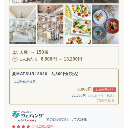
～
150
名
人数
6,600
円
～
13,200
円
1人あたり
夏MATSURI 2026 8,800円(税込)
11品+飲み放題
8,800円
2,200円OFF
11,000円
（1人あたり・税込）
詳細を見る
での結婚式場としての評価
4.20(142件)