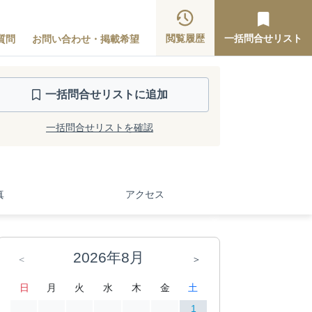
閲覧履歴
一括問合せリスト
質問
お問い合わせ・掲載希望
一括問合せ
リストに追加
一括問合せリストを確認
真
アクセス
2026年8月
＜
＞
日
月
火
水
木
金
土
1