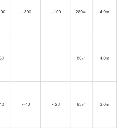
00
～300
～100
280㎡
4.0m
50
86㎡
4.0m
40
～40
～28
63㎡
3.0m