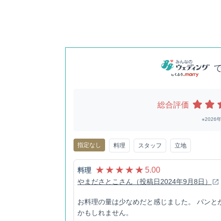
総合評価
※202
指定なし
料理
スタッフ
立地
★ ★ ★ ★ ★
5.00
料理
やまださとこさん（投稿日2024年9月8日）
お料理の量は少なめだと感じました。 パンと
かもしれません。