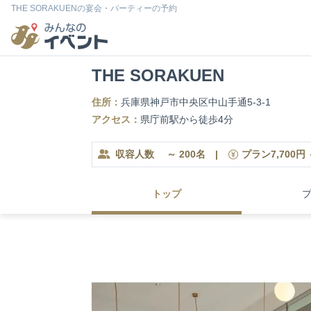
THE SORAKUENの宴会・パーティーの予約
THE SORAKUEN
住所：
兵庫県神戸市中央区中山手通5-3-1
アクセス：
県庁前駅から徒歩4分
収容人数
～
200
名
|
プラン
7,700
円
トップ