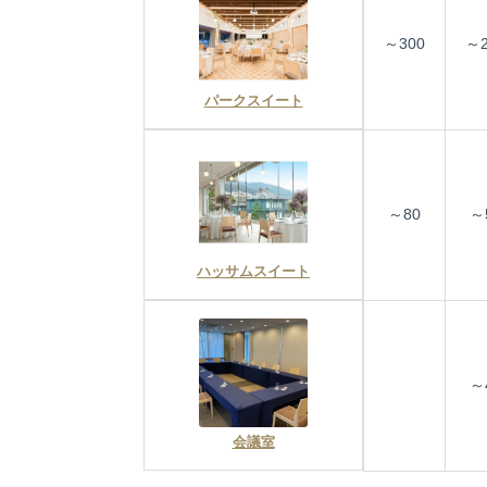
～300
～2
パークスイート
～80
～
ハッサムスイート
～
会議室