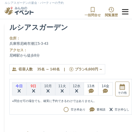
ルシアスガーデンの宴会・パーティーの予約
一括問合せ
閲覧履歴
ルシアスガーデン
住所：
兵庫県尼崎市潮江5-3-43
アクセス：
尼崎駅から徒歩8分
収容人数
35
名
～
140
名
|
プラン
6,600
円
～
今日
9日
10月
11火
12水
13木
14金
その他
※問合せ可の場合でも、確実に予約できるわけではありません。
空き枠あり
要相談
空き枠なし