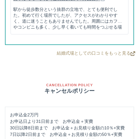
駅から徒歩数分という抜群の立地で、とても便利でし
た。初めて行く場所でしたが、アクセスがわかりやす
く、道に迷うこともありませんでした。周囲にはカフェ
やコンビニも多く、少し早く着いても時間をつぶせる場
所があるのも嬉しいポイントです。車でのアクセスもし
やすく、近くにコインパーキングが複数あるため、電車
でも車でも行きやすい場所だと思います。静かなエリア
にありながらも治安がよく、通うのが楽しみになるよう
結婚式場としての口コミをもっと見る
な環境でした。駅近とは思えないほど落ち着いた雰囲気
で、リラックスできる時間を過ごすことができました。
通いやすさは継続するうえでとても重要なので、この立
地の良さは本当にありがたいです。今後もぜひ利用させ
ていただきたいと思います。
CANCELLATION POLICY
キャンセルポリシー
お申込金2万円
お申込日より31日前まで お申込金＋実費
30日以降8日前まで お申込金＋お見積り金額の10％+実費
7日以降2日前まで お申込金＋お見積り金額の50％+実費