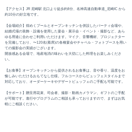
【アクセス】JR 尼崎駅 北口より徒歩約8分、名神高速自動車道_尼崎IC から
約10分の好立地です。
【会場紹介】煌めくプールとオープンキッチンを併設したパーティ会場や、
結婚式場の装飾・設備を使用した宴会・展示会・イベント・撮影など、あら
ゆる用途に合わせご利用いただけます。マイク、音響機材、プロジェクター
を完備しており、〜120名(着席)の各種宴会やチャペル・フォトブースを用い
ての撮影会の実績がございます。
開放感ある会場で、地産地消の味わいを大切にした料理をお楽しみくださ
い。
【お食事】オープンキッチンから提供されるお食事は、音や香り、温度をお
愉しみいただけるおもてなし仕様。フルコースからビュッフェスタイルまで
対応しており、オーダーケーキやデザートビュッフェのご手配も可能です。
【サポート】贈呈用花束、司会者、撮影・動画カメラマン、ギフトのご手配
が可能です。進行やプログラムのご相談も承っておりますので、まずはお気
軽にご相談ください。