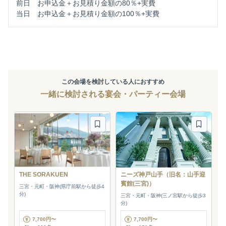
前日 お申込金＋お見積り金額の80％+実費
当日 お申込金＋お見積り金額の100％+実費
この会場を検討している人におすすめ
一緒に検討される宴会・パーティー会場
THE SORAKUEN
ニーズ神戸山手（旧名：山手迎
賓館(三宮)）
三宮・元町・阪神(県庁前駅から徒歩4
分)
三宮・元町・阪神(三ノ宮駅から徒歩3
分)
7,700円〜
7,700円〜