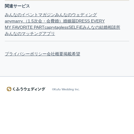
関連サービス
みんなのイベントマガジン
みんなのウェディング
anymarry.（1.5次会・会費婚）
婚姻届
DRESS EVERY
MY FAVORITE PART
capry
tagless
SELFiE
みんなの結婚相談所
みんなのマッチングアプリ
プライバシーポリシー
会社概要
掲載希望
©Kufu Wedding Inc.