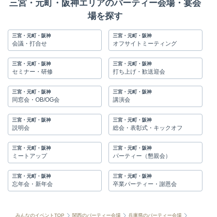
三宮・元町・阪神エリアのパーティー会場・宴会
場を探す
三宮・元町・阪神
三宮・元町・阪神
会議・打合せ
オフサイトミーティング
三宮・元町・阪神
三宮・元町・阪神
セミナー・研修
打ち上げ・歓送迎会
三宮・元町・阪神
三宮・元町・阪神
同窓会・OB/OG会
講演会
三宮・元町・阪神
三宮・元町・阪神
説明会
総会・表彰式・キックオフ
三宮・元町・阪神
三宮・元町・阪神
ミートアップ
パーティー（懇親会）
三宮・元町・阪神
三宮・元町・阪神
忘年会・新年会
卒業パーティー・謝恩会
みんなのイベントTOP
関西のパーティー会場
兵庫県のパーティー会場