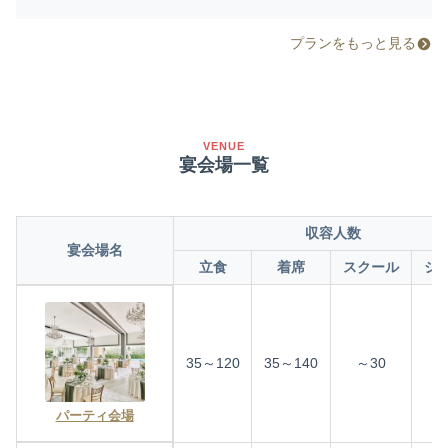
プランをもっと見る
VENUE
宴会場一覧
収容人数
宴会場名
立食
着席
スクール
シ
35～120
35～140
～30
～
パーティ会場