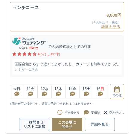
ランチコース
6,000円
（1人あたり・税込）
詳細を見る
での結婚式場としての評価
4.67(1,166件)
国際会館からすぐ近くてよかったし、ガレージも無料でよかった
ともぞー1さん
今日
11
火
12
水
13
木
14
金
15
土
16
日
その他
※問合せ可の場合でも、確実に予約できるわけではありません。
空き枠あり
要相談
空き枠なし
一括問合せ
この会場に
詳細を見る
リストに追加
問合せ