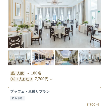
～
180
名
人数
7,700
円
～
1人あたり
ブッフェ・卓盛りプラン
飲み放題
7,700円