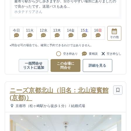
最寄り駅から少し歩きますが、分かりやすい場所にありましたの
で良かったです。送迎バスもある...
ホタテドリアさん
今日
11
火
12
水
13
木
14
金
15
土
16
日
その他
※問合せ可の場合でも、確実に予約できるわけではありません。
空き枠あり
要相談
空き枠なし
一括問合せ
この会場に
詳細を見る
リストに追加
問合せ
ニーズ京都北山（旧名：北山迎賓館
(京都)）
京都市（松ヶ崎駅から徒歩１分）
/
結婚式場