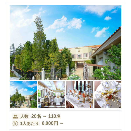
20
名
～
110
名
人数
6,000
円
～
1人あたり