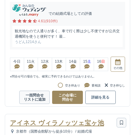
での結婚式場としての評価
4.61(910件)
観光地なので人通りが多く、車で行く際は少し不便ですが公共交
通機関を使うと便利です！ 最...
うどん1214さん
今日
11
火
12
水
13
木
14
金
15
土
16
日
その他
※問合せ可の場合でも、確実に予約できるわけではありません。
空き枠あり
要相談
空き枠なし
一括問合せ
この会場に
詳細を見る
リストに追加
問合せ
アイネス ヴィラノッツェ宝ヶ池
京都市（国際会館駅から徒歩10分）
/
結婚式場