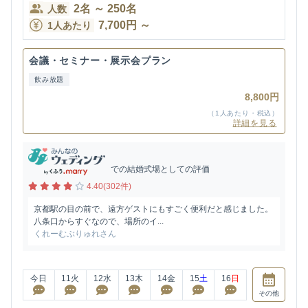
2
名
～
250
名
人数
7,700
円
～
1人あたり
会議・セミナー・展示会プラン
飲み放題
8,800円
（1人あたり・税込）
詳細を見る
での結婚式場としての評価
4.40(302件)
京都駅の目の前で、遠方ゲストにもすごく便利だと感じました。
八条口からすぐなので、場所のイ...
くれーむぶりゅれさん
今日
11
火
12
水
13
木
14
金
15
土
16
日
その他