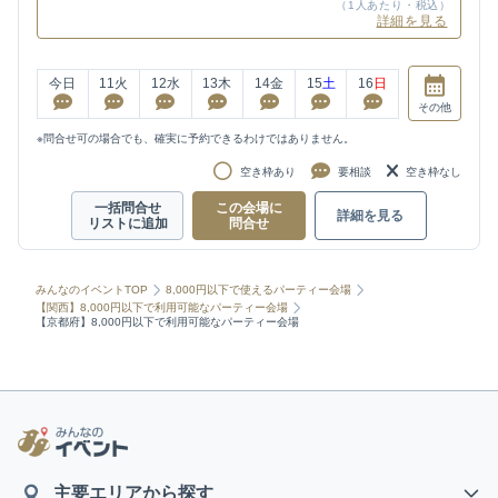
（1人あたり・税込）
詳細を見る
今日
11
火
12
水
13
木
14
金
15
土
16
日
その他
※問合せ可の場合でも、確実に予約できるわけではありません。
空き枠あり
要相談
空き枠なし
一括問合せ
この会場に
詳細を見る
リストに追加
問合せ
みんなのイベントTOP
8,000円以下で使えるパーティー会場
【関西】8,000円以下で利用可能なパーティー会場
【京都府】8,000円以下で利用可能なパーティー会場
主要エリアから探す