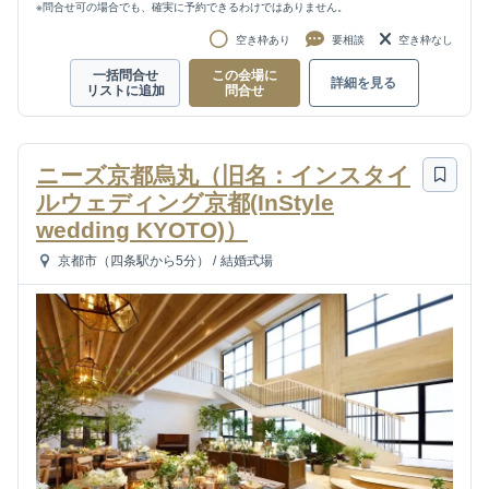
※問合せ可の場合でも、確実に予約できるわけではありません。
空き枠あり
要相談
空き枠なし
一括問合せ
この会場に
詳細を見る
リストに追加
問合せ
ニーズ京都烏丸（旧名：インスタイ
ルウェディング京都(InStyle
wedding KYOTO)）
京都市（四条駅から5分）
/
結婚式場