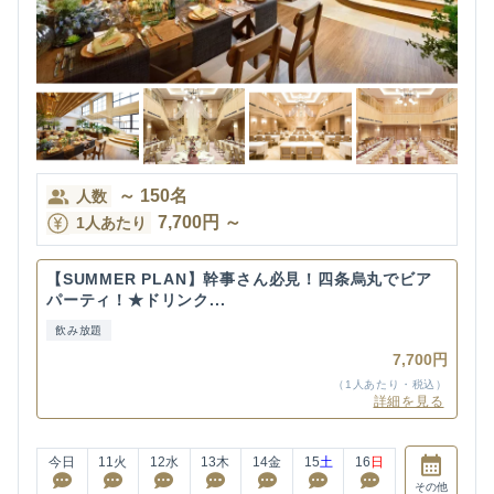
～
150
名
人数
7,700
円
～
1人あたり
【SUMMER PLAN】幹事さん必見！四条烏丸でビア
パーティ！★ドリンク...
飲み放題
7,700円
（1人あたり・税込）
詳細を見る
今日
11
火
12
水
13
木
14
金
15
土
16
日
その他