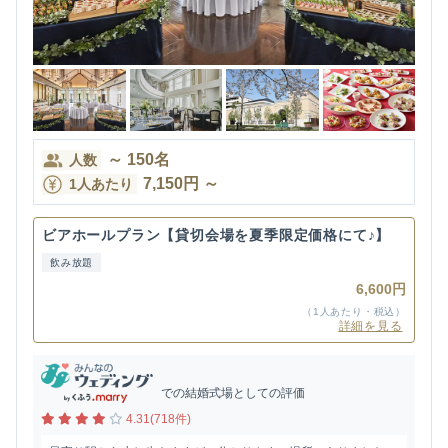
～
150
名
人数
7,150
円
～
1人あたり
ビアホールプラン【貸切会場を夏季限定価格にて♪】
飲み放題
6,600円
（1人あたり・税込）
詳細を見る
での結婚式場としての評価
4.31(718件)