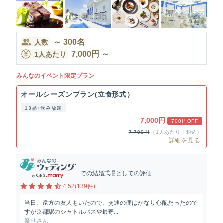
～
300
名
人数
7,000
円
～
1人あたり
みんなのイベント限定プラン
オールシーズンプラン(立食形式）
13品+飲み放題
7,000円
700円OFF
7,700円
（1人あたり・税込）
詳細を見る
での結婚式場としての評価
4.52(139件)
当日、遠方の友人もいたので、交通の便はかなり心配だったので
すが京都駅のシャトルバスや最寄...
祭りさん