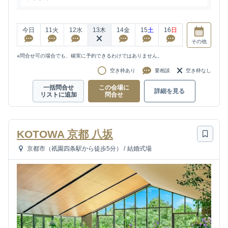
今日
11
火
12
水
13
木
14
金
15
土
16
日
その他
※問合せ可の場合でも、確実に予約できるわけではありません。
空き枠あり
要相談
空き枠なし
一括問合せ
この会場に
詳細を見る
リストに追加
問合せ
KOTOWA 京都 八坂
京都市（祇園四条駅から徒歩5分）
/
結婚式場