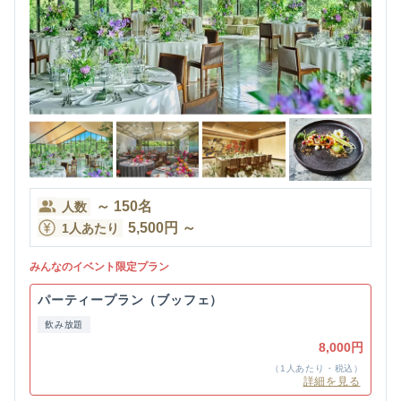
～
150
名
人数
5,500
円
～
1人あたり
みんなのイベント限定プラン
パーティープラン（ブッフェ）
飲み放題
8,000円
（1人あたり・税込）
詳細を見る