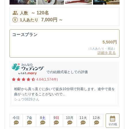
～
120
名
人数
7,000
円
～
1人あたり
コースプラン
5,500円
（1人あたり・税込）
詳細を見る
での結婚式場としての評価
4.64(1,574件)
柏駅から真っ直ぐに歩いて徒歩10分弱で到着します。途中で道を
曲がったりすることがないので...
シュウ0829さん
今日
7
金
8
土
9
日
10
月
11
火
12
水
その他