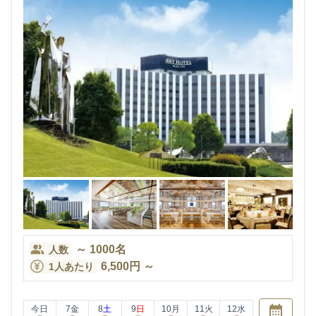
～
1000
名
人数
6,500
円
～
1人あたり
今日
7
金
8
土
9
日
10
月
11
火
12
水