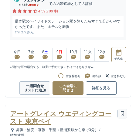
での結婚式場としての評価
4.59(709件)
最寄駅のベイサイドステーション駅を降りたらすぐで分かりやす
かったです。また、ホテルと舞浜...
chiitan.さん
今日
7
金
8
土
9
日
10
月
11
火
12
水
その他
※問合せ可の場合でも、確実に予約できるわけではありません。
空き枠あり
要相談
空き枠なし
一括問合せ
この会場に
詳細を見る
リストに追加
問合せ
アートグレイス ウエディングコー
スト 東京ベイ
舞浜・浦安・幕張・千葉（新浦安駅から車で3分）
/
結婚式場