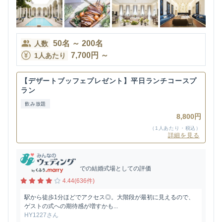
50
名
～
200
名
人数
7,700
円
～
1人あたり
【デザートブッフェプレゼント】平日ランチコースプ
ラン
飲み放題
8,800円
（1人あたり・税込）
詳細を見る
での結婚式場としての評価
4.44(636件)
駅から徒歩1分ほどでアクセス◎。大階段が最初に見えるので、
ゲストの式への期待感が増すかも...
HY1227さん