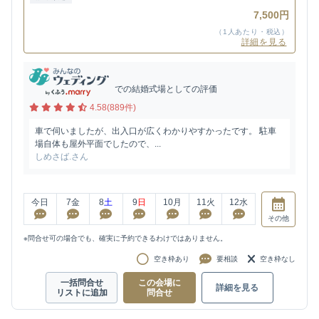
7,500円
（1人あたり・税込）
詳細を見る
での結婚式場としての評価
4.58(889件)
車で伺いましたが、出入口が広くわかりやすかったです。 駐車
場自体も屋外平面でしたので、...
しめさば.さん
今日
7
金
8
土
9
日
10
月
11
火
12
水
その他
※問合せ可の場合でも、確実に予約できるわけではありません。
空き枠あり
要相談
空き枠なし
一括問合せ
この会場に
詳細を見る
リストに追加
問合せ