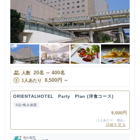
20
名
～
400
名
人数
8,500
円
～
1人あたり
ORIENTALHOTEL Party Plan (洋食コース)
5品+飲み放題
9,000円
（1人あたり・税込）
詳細を見る