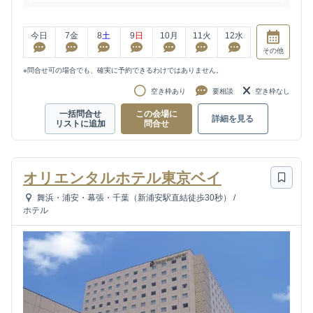
今日
7
金
8
土
9
日
10
月
11
火
12
水
その他
※問合せ可の場合でも、確実に予約できるわけではありません。
空き枠あり
要相談
空き枠なし
一括問合せ
この会場に
詳細を見る
リストに追加
問合せ
オリエンタルホテル東京ベイ
舞浜・浦安・幕張・千葉（新浦安駅直結徒歩30秒）
/
ホテル