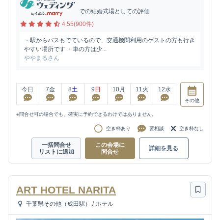
での結婚式場としての評価
4.55(900件)
・駅からバスもでているので、交通機関利用のゲストの方も行き
やすい場所です ・車の方は少...
ややまるさん
今日
7
金
8
土
9
日
10
月
11
火
12
水
その他
※問合せ可の場合でも、確実に予約できるわけではありません。
空き枠あり
要相談
空き枠なし
一括問合せ
この会場に
詳細を見る
リストに追加
問合せ
ART HOTEL NARITA
千葉県その他（成田駅）
/
ホテル