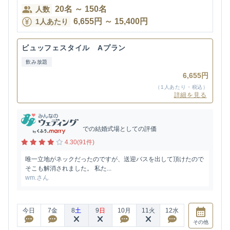
20
名
～
150
名
人数
6,655
円
～
15,400
円
1人あたり
ビュッフェスタイル Aプラン
飲み放題
6,655円
（1人あたり・税込）
詳細を見る
での結婚式場としての評価
4.30(91件)
唯一立地がネックだったのですが、送迎バスを出して頂けたので
そこも解消されました。 私た...
wm.さん
今日
7
金
8
土
9
日
10
月
11
火
12
水
その他