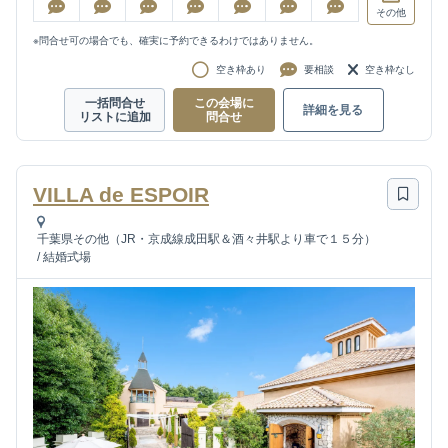
その他
※問合せ可の場合でも、確実に予約できるわけではありません。
空き枠あり
要相談
空き枠なし
一括問合せ
この会場に
詳細を見る
リストに追加
問合せ
VILLA de ESPOIR
千葉県その他（JR・京成線成田駅＆酒々井駅より車で１５分）
/
結婚式場