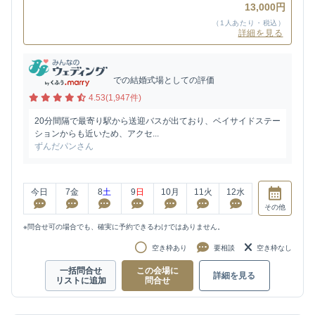
13,000円
（1人あたり・税込）
詳細を見る
での結婚式場としての評価
4.53(1,947件)
20分間隔で最寄り駅から送迎バスが出ており、ベイサイドステー
ションからも近いため、アクセ...
ずんだパンさん
今日
7
金
8
土
9
日
10
月
11
火
12
水
その他
※問合せ可の場合でも、確実に予約できるわけではありません。
空き枠あり
要相談
空き枠なし
一括問合せ
この会場に
詳細を見る
リストに追加
問合せ