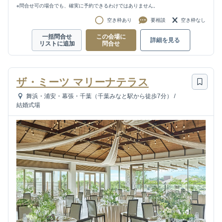
※問合せ可の場合でも、確実に予約できるわけではありません。
空き枠あり
要相談
空き枠なし
一括問合せ
この会場に
詳細を見る
リストに追加
問合せ
ザ・ミーツ マリーナテラス
舞浜・浦安・幕張・千葉（千葉みなと駅から徒歩7分）
/
結婚式場