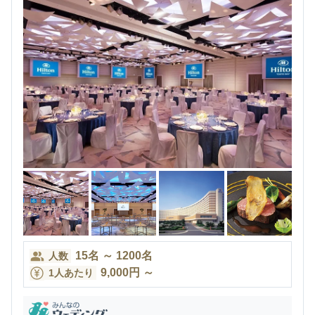
15
名
～
1200
名
人数
9,000
円
～
1人あたり