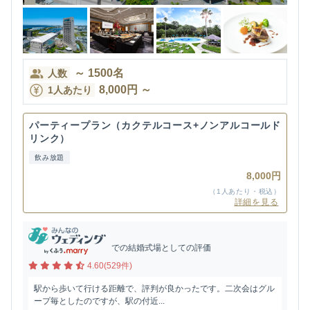
～
1500
名
人数
8,000
円
～
1人あたり
パーティープラン（カクテルコース+ノンアルコールド
リンク）
飲み放題
8,000円
（1人あたり・税込）
詳細を見る
での結婚式場としての評価
4.60(529件)
駅から歩いて行ける距離で、評判が良かったです。二次会はグル
ープ毎としたのですが、駅の付近...