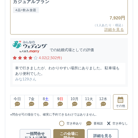
カジュアルプラン
4品+飲み放題
7,920円
（1人あたり・税込）
詳細を見る
での結婚式場としての評価
4.02(2,502件)
車で行きましたが、わかりやすい場所にありました。 駐車場も
あり便利でした。
みな129さん
今日
7
金
8
土
9
日
10
月
11
火
12
水
その他
※問合せ可の場合でも、確実に予約できるわけではありません。
空き枠あり
要相談
空き枠なし
一括問合せ
この会場に
詳細を見る
リストに追加
問合せ