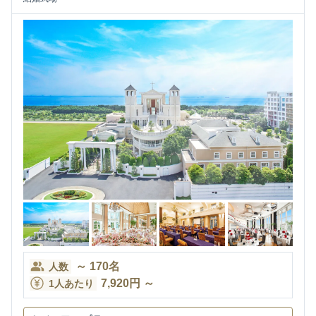
～
170
名
人数
7,920
円
～
1人あたり