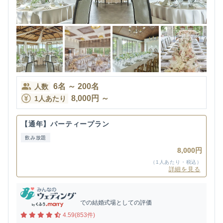
6
名
～
200
名
人数
8,000
円
～
1人あたり
【通年】パーティープラン
飲み放題
8,000円
（1人あたり・税込）
詳細を見る
での結婚式場としての評価
4.59(853件)