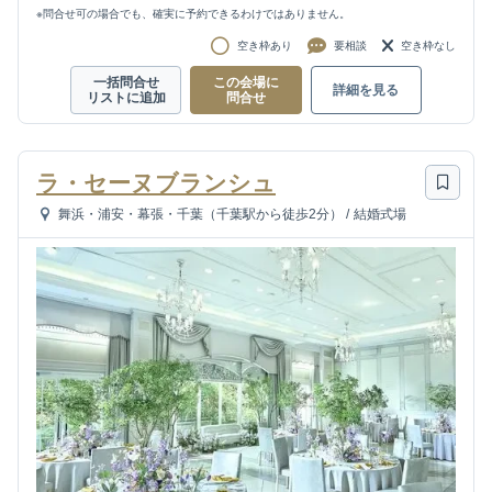
※問合せ可の場合でも、確実に予約できるわけではありません。
空き枠あり
要相談
空き枠なし
一括問合せ
この会場に
詳細を見る
リストに追加
問合せ
ラ・セーヌブランシュ
舞浜・浦安・幕張・千葉（千葉駅から徒歩2分）
/
結婚式場