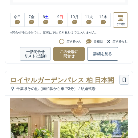
今日
7
金
8
土
9
日
10
月
11
火
12
水
その他
※問合せ可の場合でも、確実に予約できるわけではありません。
空き枠あり
要相談
空き枠なし
一括問合せ
この会場に
詳細を見る
リストに追加
問合せ
ロイヤルガーデンパレス 柏 日本閣
千葉県その他（南柏駅から車で3分）
/
結婚式場