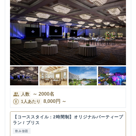
～
2000
名
人数
8,000
円
～
1人あたり
【コーススタイル：2時間制】オリジナルパーティープ
ラン / ブリス
飲み放題