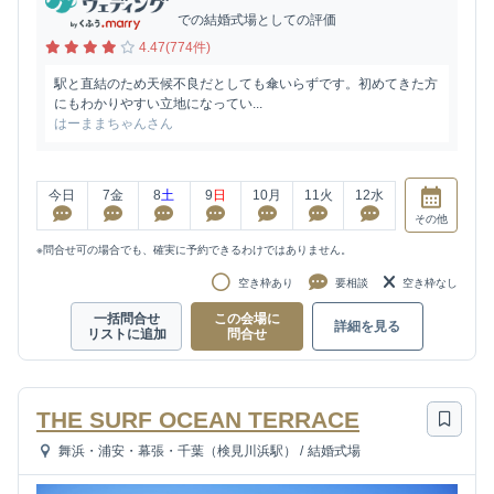
での結婚式場としての評価
4.47(774件)
駅と直結のため天候不良だとしても傘いらずです。初めてきた方
にもわかりやすい立地になってい...
はーままちゃんさん
今日
7
金
8
土
9
日
10
月
11
火
12
水
その他
※問合せ可の場合でも、確実に予約できるわけではありません。
空き枠あり
要相談
空き枠なし
一括問合せ
この会場に
詳細を見る
リストに追加
問合せ
THE SURF OCEAN TERRACE
舞浜・浦安・幕張・千葉（検見川浜駅）
/
結婚式場