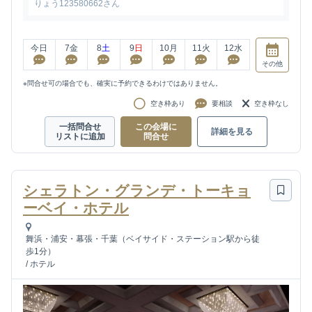
りょう123580662さん
今日
7
金
8
土
9
日
10
月
11
火
12
水
その他
※問合せ可の場合でも、確実に予約できるわけではありません。
空き枠あり
要相談
空き枠なし
一括問合せ
この会場に
詳細を見る
リストに追加
問合せ
シェラトン・グランデ・トーキョ
ーベイ・ホテル
舞浜・浦安・幕張・千葉（ベイサイド・ステーション駅から徒
歩1分）
/
ホテル