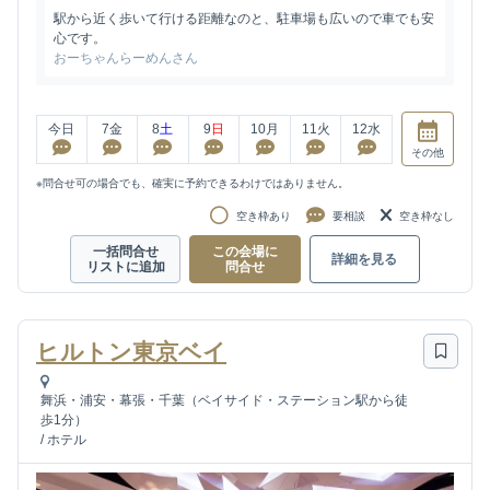
駅から近く歩いて行ける距離なのと、駐車場も広いので車でも安
心です。
おーちゃんらーめんさん
今日
7
金
8
土
9
日
10
月
11
火
12
水
その他
※問合せ可の場合でも、確実に予約できるわけではありません。
空き枠あり
要相談
空き枠なし
一括問合せ
この会場に
詳細を見る
リストに追加
問合せ
ヒルトン東京ベイ
舞浜・浦安・幕張・千葉（ベイサイド・ステーション駅から徒
歩1分）
/
ホテル