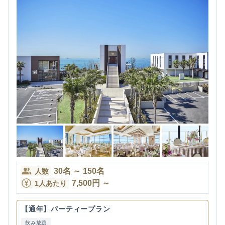
30
名
～
150
名
人数
7,500
円
～
1人あたり
【通年】パーティープラン
飲み放題