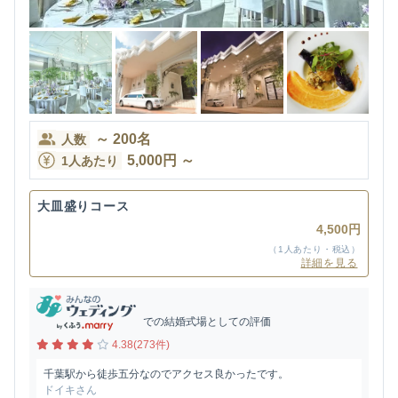
～
200
名
人数
5,000
円
～
1人あたり
大皿盛りコース
4,500円
（1人あたり・税込）
詳細を見る
での結婚式場としての評価
4.38(273件)
千葉駅から徒歩五分なのでアクセス良かったです。
ドイキさん