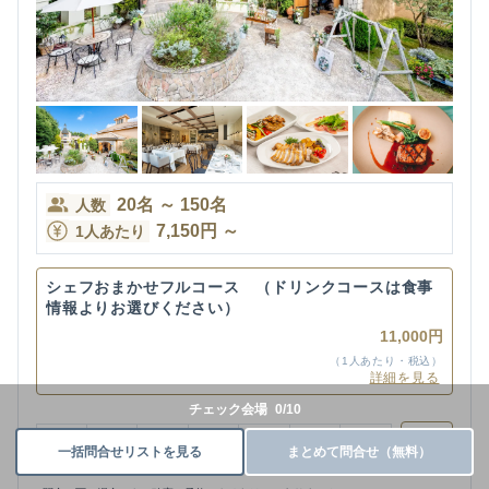
20
名
～
150
名
人数
7,150
円
～
1人あたり
シェフおまかせフルコース （ドリンクコースは食事
情報よりお選びください）
11,000円
（1人あたり・税込）
詳細を見る
チェック会場
0
/
10
今日
7
金
8
土
9
日
10
月
11
火
12
水
一括問合せリストを見る
まとめて問合せ（無料）
その他