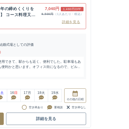
一年の締めくくりを
7,040円
1,460円OFF
】 コース料理又は
8,500円
（1人あたり・税込）
詳細を見る
結婚式場としての評価
)
使用できて、駅からも近く、便利でした。駐車場もあ
便利かと思います。オフィス街になるので、ビル...
5
土
16
日
17
月
18
火
19
水
その他
の日程
空き枠あり
要相談
空き枠なし
詳細を見る