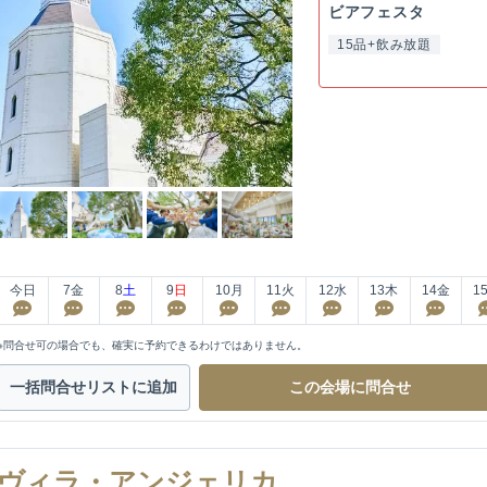
ビアフェスタ
15品+飲み放題
今日
7
金
8
土
9
日
10
月
11
火
12
水
13
木
14
金
1
※問合せ可の場合でも、確実に予約できるわけではありません。
一括問合せ
リストに追加
この会場に
問合せ
ヴィラ・アンジェリカ