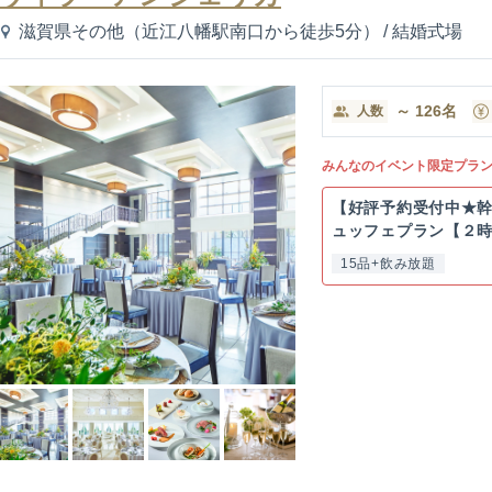
滋賀県その他（近江八幡駅南口から徒歩5分）
/
結婚式場
～
126
名
人数
みんなのイベント限定プラ
【好評予約受付中★幹
ュッフェプラン【２時間
15品+飲み放題