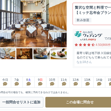
贅沢な空間と料理で
【ミッテ忘年会プラン
ビ...
飲み放題
での
4.50(866件
最寄り駅は地下鉄３沿線
るのでどちらで来られても
なお18さん
今日
7
金
8
土
9
日
10
月
11
火
12
水
13
木
14
金
1
※問合せ可の場合でも、確実に予約できるわけではありません。
一括問合せ
リストに追加
この会場に
問合せ