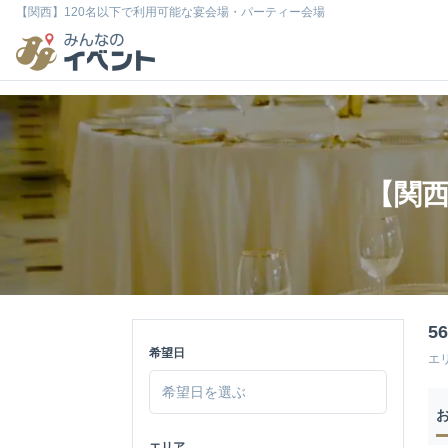
【関西】120名以下で利用可能な宴会場・パーティー会場
【関西
5
希望日
エ
エリア