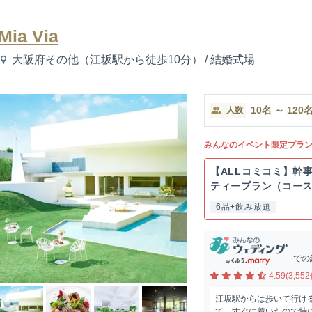
Mia Via
大阪府その他（江坂駅から徒歩10分）
/
結婚式場
10
名
～
120
人数
みんなのイベント限定プラ
【ALLコミコミ】幹
ティープラン（コー
ク）...
6品+飲み放題
での
4.59(3,552
江坂駅からは歩いて行け
て、すぐに着いたので特