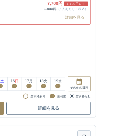
7,700円
1,100円OFF
8,800円
（1人あたり・税込）
詳細を見る
5
土
16
日
17
月
18
火
19
水
その他
の日程
空き枠あり
要相談
空き枠なし
詳細を見る