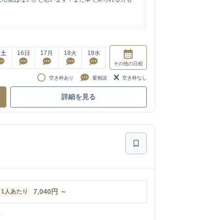
5
土
16
日
17
月
18
火
19
水
その他
の日程
空き枠あり
要相談
空き枠なし
詳細を見る
7,040
円
～
1人あたり
ン