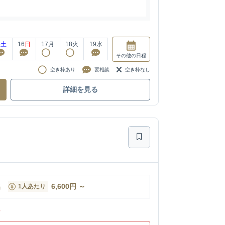
5
土
16
日
17
月
18
火
19
水
その他
の日程
空き枠あり
要相談
空き枠なし
詳細を見る
名
6,600
円
～
1人あたり
ン