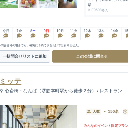
駐...
KIE0608さん
今日
7
金
8
土
9
日
10
月
11
火
12
水
13
木
14
金
1
※問合せ可の場合でも、確実に予約できるわけではありません。
一括問合せ
リストに追加
この会場に
問合せ
ミッテ
心斎橋・なんば（堺筋本町駅から徒歩２分）
/
レストラン
～
150
名
人数
みんなのイベント限定プラ