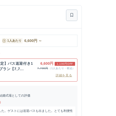
6,600
円
～
1人あたり
ン
定】バス送迎付き1
6,600円
1,100円OFF
ラン【7,7...
7,700円
（1人あたり・税込）
詳細を見る
結婚式場としての評価
)
した。ゲストには送迎バスも出ました。とても利便性