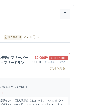
名
7,700
円
～
1人あたり
ン
事様安心フリーパー
10,000円
3,000円OFF
ス＋フリードリン
13,000円
（1人あたり・税込）
詳細を見る
結婚式場としての評価
件)
る距離です！新大阪駅からはシャトルバスも出てい
に心配はないかと思います！また車で来られる方も