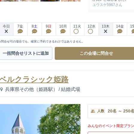
ユウスケ5967さん
今日
7
金
8
土
9
日
10
月
11
火
12
水
13
木
14
金
1
※問合せ可の場合でも、確実に予約できるわけではありません。
一括問合せ
リストに追加
この会場に
問合せ
ベルクラシック姫路
兵庫県その他（姫路駅）
/
結婚式場
20
名
～
250
人数
みんなのイベント限定プラ