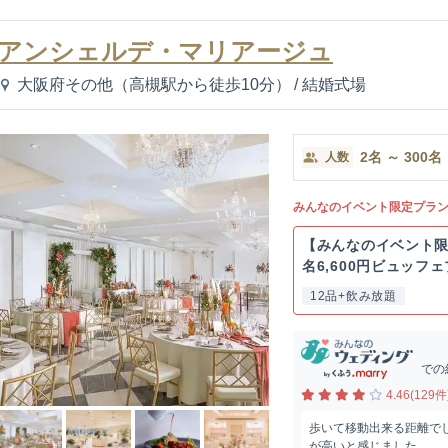
アンシェルデ・マリアージュ
大阪府その他（高槻駅から徒歩10分）
/
結婚式場
2
名
～
300
名
人数
みんなのイベント限定プラ
【みんなのイベント限
名6,600円ビュッフェプ
12品+飲み放題
での
4.46(129件
歩いて移動出来る距離で
が高いと感じました。