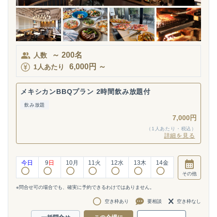
～
200
名
人数
6,000
円
～
1人あたり
メキシカンBBQプラン 2時間飲み放題付
飲み放題
7,000円
（1人あたり・税込）
詳細を見る
今日
9
日
10
月
11
火
12
水
13
木
14
金
その他
※問合せ可の場合でも、確実に予約できるわけではありません。
空き枠あり
要相談
空き枠なし