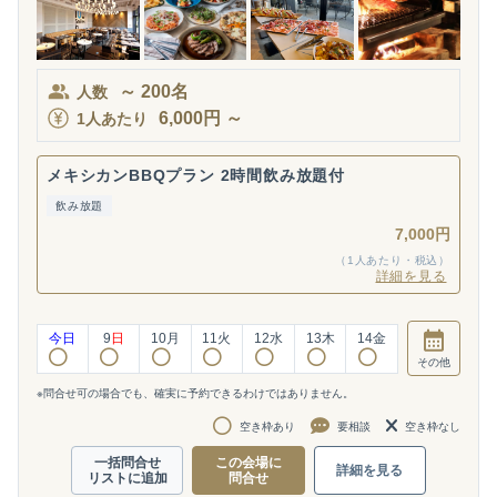
～
200
名
人数
6,000
円
～
1人あたり
メキシカンBBQプラン 2時間飲み放題付
飲み放題
7,000円
（1人あたり・税込）
詳細を見る
今日
9
日
10
月
11
火
12
水
13
木
14
金
その他
※問合せ可の場合でも、確実に予約できるわけではありません。
空き枠あり
要相談
空き枠なし
一括問合せ
この会場に
詳細を見る
リストに追加
問合せ