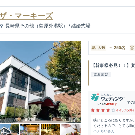
ザ・マーキーズ
長崎県その他（島原外港駅）
/
結婚式場
～
250
名
人数
【幹事様必見！！】
飲み放題
での
4.45(45件)
狭いところにありますが
くださるので、とても助か
ハチちいさん