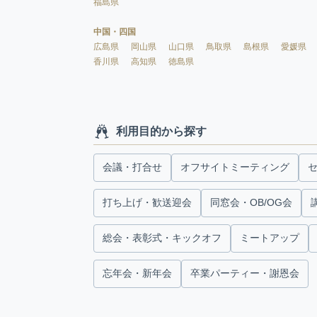
福島県
中国・四国
広島県
岡山県
山口県
鳥取県
島根県
愛媛県
香川県
高知県
徳島県
利用目的から探す
会議・打合せ
オフサイトミーティング
打ち上げ・歓送迎会
同窓会・OB/OG会
総会・表彰式・キックオフ
ミートアップ
忘年会・新年会
卒業パーティー・謝恩会