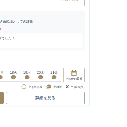
結婚式場としての評価
)
利でした！
7
月
18
火
19
水
20
木
21
金
その他
の日程
空き枠あり
要相談
空き枠なし
詳細を見る