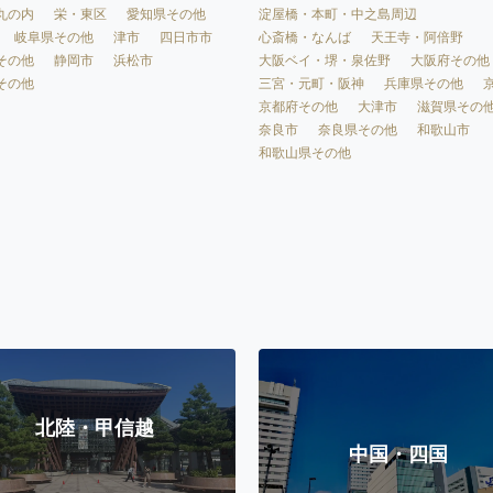
淀屋橋・本町・中之島周辺
丸の内
栄・東区
愛知県その他
心斎橋・なんば
天王寺・阿倍野
岐阜県その他
津市
四日市市
大阪ベイ・堺・泉佐野
大阪府その他
その他
静岡市
浜松市
三宮・元町・阪神
兵庫県その他
その他
京都府その他
大津市
滋賀県その
奈良市
奈良県その他
和歌山市
和歌山県その他
北陸・甲信越
中国・四国