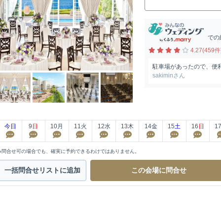
での
4.27(459件
駐車場があったので、便
sakiminさん
今日
9
日
10
月
11
火
12
水
13
木
14
金
15
土
16
日
1
※問合せ可の場合でも、確実に予約できるわけではありません。
一括問合せ
リストに追加
この会場に
問合せ