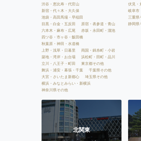
渋谷・恵比寿・代官山
伏見・
新宿・代々木・大久保
岐阜市
池袋・高田馬場・早稲田
三重県
目黒・白金・五反田
原宿・表参道・青山
静岡県
六本木・麻布・広尾
赤坂・永田町・溜池
四ツ谷・市ヶ谷・飯田橋
秋葉原・神田・水道橋
上野・浅草・日暮里
両国・錦糸町・小岩
築地・湾岸・お台場
浜松町・田町・品川
立川・八王子・町田
東京都その他
舞浜・浦安・幕張・千葉
千葉県その他
大宮・さいたま新都心
埼玉県その他
横浜・みなとみらい・新横浜
神奈川県その他
北関東