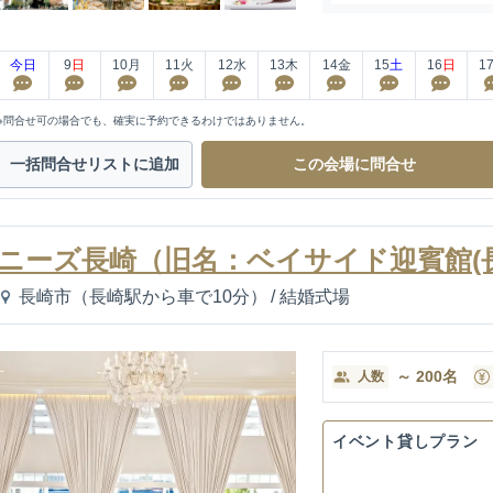
今日
9
日
10
月
11
火
12
水
13
木
14
金
15
土
16
日
1
※問合せ可の場合でも、確実に予約できるわけではありません。
一括問合せ
リストに追加
この会場に
問合せ
ニーズ長崎（旧名：ベイサイド迎賓館(
長崎市（長崎駅から車で10分）
/
結婚式場
～
200
名
人数
イベント貸しプラン