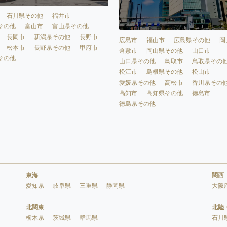
石川県その他
福井市
その他
富山市
富山県その他
長岡市
新潟県その他
長野市
広島市
福山市
広島県その他
岡
松本市
長野県その他
甲府市
倉敷市
岡山県その他
山口市
その他
山口県その他
鳥取市
鳥取県その
松江市
島根県その他
松山市
愛媛県その他
高松市
香川県その
高知市
高知県その他
徳島市
徳島県その他
東海
関西
愛知県
岐阜県
三重県
静岡県
大阪
北関東
北陸
栃木県
茨城県
群馬県
石川