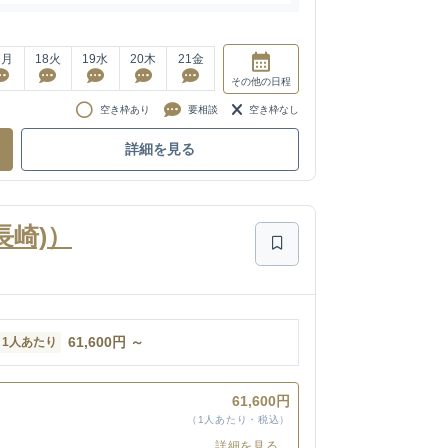
7
月
18
火
19
水
20
木
21
金
その他
の日程
空き枠あり
要相談
空き枠なし
詳細を見る
長崎)）
61,600
円
～
1人あたり
61,600円
（1人あたり・税込）
詳細を見る