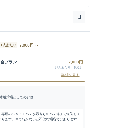
7,000
円
～
1人あたり
宴会プラン
7,000円
（1人あたり・税込）
詳細を見る
結婚式場としての評価
、専用のシャトルバスが最寄りのバス停まで送迎して
ります。車で行かないと不便な場所ではあります...