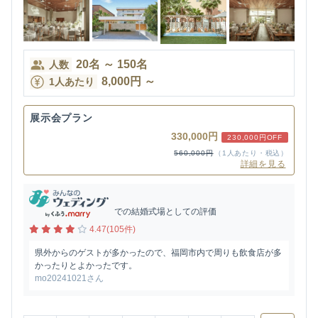
20
名
～
150
名
人数
8,000
円
～
1人あたり
展示会プラン
330,000円
230,000円OFF
560,000円
（1人あたり・税込）
詳細を見る
での結婚式場としての評価
4.47(105件)
県外からのゲストが多かったので、福岡市内で周りも飲食店が多
かったりとよかったです。
mo20241021さん