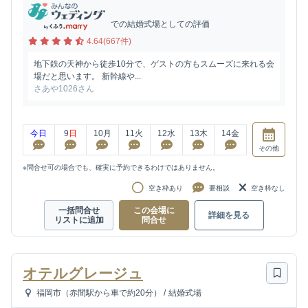
での結婚式場としての評価
4.64(667件)
地下鉄の天神から徒歩10分で、ゲストの方もスムーズに来れる会
場だと思います。 新幹線や...
さあや1026さん
今日
9
日
10
月
11
火
12
水
13
木
14
金
その他
※問合せ可の場合でも、確実に予約できるわけではありません。
空き枠あり
要相談
空き枠なし
一括問合せ
この会場に
詳細を見る
リストに追加
問合せ
オテルグレージュ
福岡市（赤間駅から車で約20分）
/
結婚式場