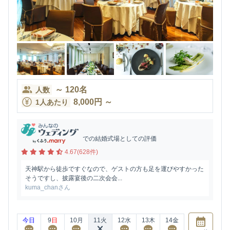
～
120
名
人数
8,000
円
～
1人あたり
での結婚式場としての評価
4.67(628件)
天神駅から徒歩ですぐなので、ゲストの方も足を運びやすかった
そうですし、披露宴後の二次会会...
kuma_chanさん
今日
9
日
10
月
11
火
12
水
13
木
14
金