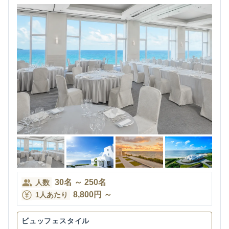
30
名
～
250
名
人数
8,800
円
～
1人あたり
ビュッフェスタイル