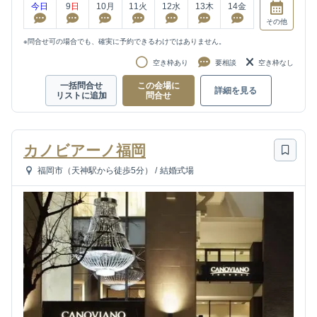
今日
9
日
10
月
11
火
12
水
13
木
14
金
その他
※問合せ可の場合でも、確実に予約できるわけではありません。
空き枠あり
要相談
空き枠なし
一括問合せ
この会場に
詳細を見る
リストに追加
問合せ
カノビアーノ福岡
福岡市（天神駅から徒歩5分）
/
結婚式場