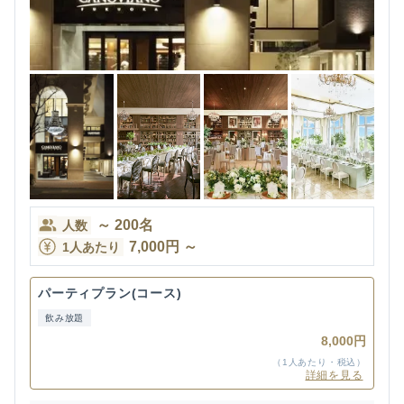
～
200
名
人数
7,000
円
～
1人あたり
パーティプラン(コース)
飲み放題
8,000円
（1人あたり・税込）
詳細を見る