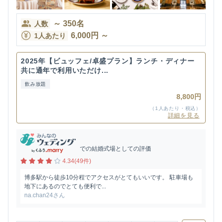
～
350
名
人数
6,000
円
～
1人あたり
2025年【ビュッフェ/卓盛プラン】ランチ・ディナー
共に通年で利用いただけ...
飲み放題
8,800円
（1人あたり・税込）
詳細を見る
での結婚式場としての評価
4.34(49件)
博多駅から徒歩10分程でアクセスがとてもいいです。 駐車場も
地下にあるのでとても便利で...
na.chan24さん