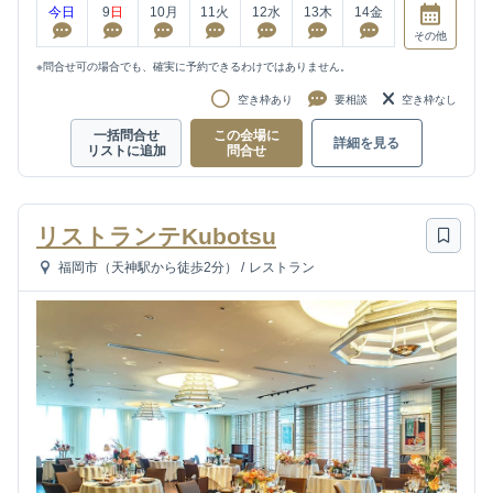
今日
9
日
10
月
11
火
12
水
13
木
14
金
その他
※問合せ可の場合でも、確実に予約できるわけではありません。
空き枠あり
要相談
空き枠なし
一括問合せ
この会場に
詳細を見る
リストに追加
問合せ
リストランテKubotsu
福岡市（天神駅から徒歩2分）
/
レストラン