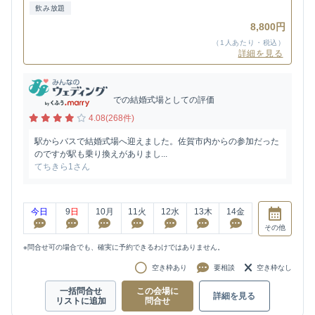
飲み放題
8,800円
（1人あたり・税込）
詳細を見る
での結婚式場としての評価
4.08(268件)
駅からバスで結婚式場へ迎えました。佐賀市内からの参加だった
のですが駅も乗り換えがありまし...
てちきら1さん
今日
9
日
10
月
11
火
12
水
13
木
14
金
その他
※問合せ可の場合でも、確実に予約できるわけではありません。
空き枠あり
要相談
空き枠なし
一括問合せ
この会場に
詳細を見る
リストに追加
問合せ