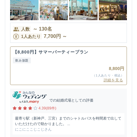
～
130
名
人数
7,700
円
～
1人あたり
【8,800円】サマーパーティープラン
飲み放題
8,800円
（1人あたり・税込）
詳細を見る
での結婚式場としての評価
4.39(89件)
最寄り駅（新神戸、三宮）までのシャトルバスを時間差で出して
いただけたので助かりました。 ...
にこにここじこじさん