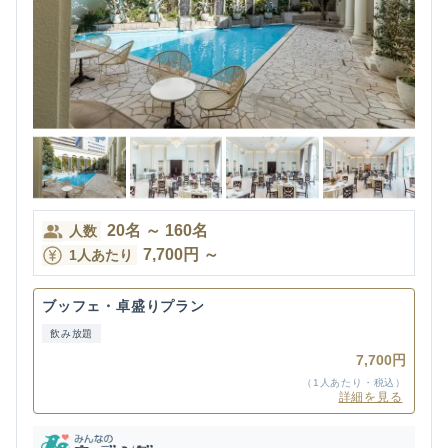
20
名
～
160
名
人数
7,700
円
～
1人あたり
ブッフェ・卓盛りプラン
飲み放題
7,700円
（1人あたり・税込）
詳細を見る