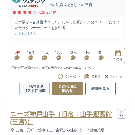
での結婚式場としての評価
4.28(204件)
三宮駅から徒歩圏内でした。しかし真夏だったのでサービスで頂
いたタクシーチケットを参列者に...
どどぬおさん
今日
10
月
11
火
12
水
13
木
14
金
15
土
その他
※問合せ可の場合でも、確実に予約できるわけではありません。
空き枠あり
要相談
空き枠なし
一括問合せ
この会場に
詳細を見る
リストに追加
問合せ
ニーズ神戸山手（旧名：山手迎賓館
(三宮)）
三宮・元町・阪神（三ノ宮駅から徒歩3分）
/
結婚式場