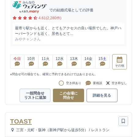
での結婚式場としての評価
4.61(2,280件)
最寄り駅からも近く、とてもアクセスの良い場所でした。神戸ハ
ーバーランドも近く、景色もとて...
みやチャンさん
今日
10
月
11
火
12
水
13
木
14
金
15
土
その他
※問合せ可の場合でも、確実に予約できるわけではありません。
空き枠あり
要相談
空き枠なし
一括問合せ
この会場に
詳細を見る
リストに追加
問合せ
TOAST
三宮・元町・阪神（新神戸駅から徒歩5分）
/
レストラン