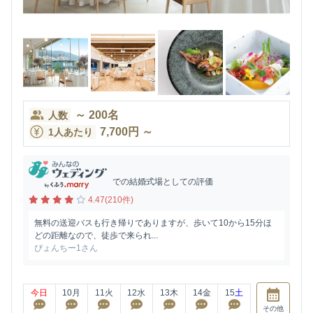
～
200
名
人数
7,700
円
～
1人あたり
での結婚式場としての評価
4.47(210件)
無料の送迎バスも行き帰りでありますが、歩いて10から15分ほ
どの距離なので、徒歩で来られ...
ぴょんちー1さん
今日
10
月
11
火
12
水
13
木
14
金
15
土
その他