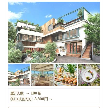
～
180
名
人数
8,800
円
～
1人あたり