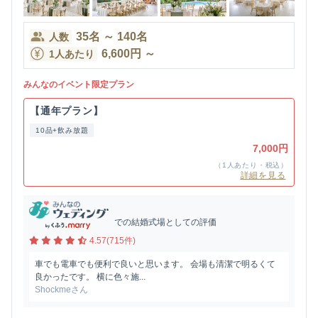
35
名
～
140
名
人数
6,600
円
～
1人あたり
みんなのイベント限定プラン
【通年プラン】
10品+飲み放題
7,000円
（1人あたり・税込）
詳細を見る
での結婚式場としての評価
4.57(715件)
車でも電車でも便利で良いと思います。 会場も清潔で明るくて
良かったです。 横に色々施...
Shockmeさん