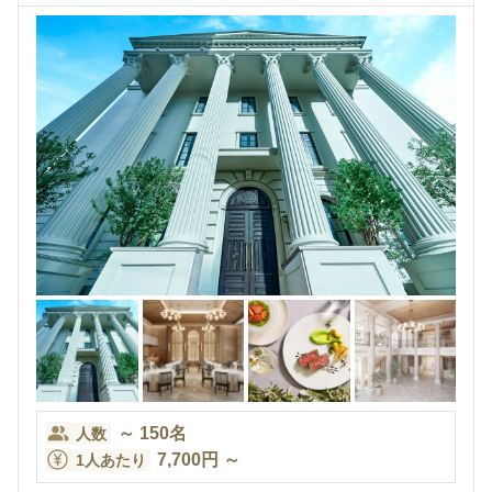
～
150
名
人数
7,700
円
～
1人あたり