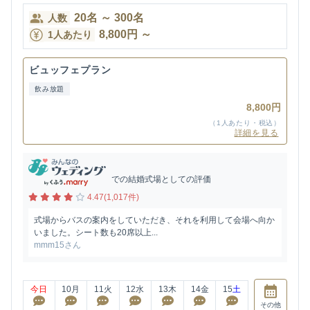
20
名
～
300
名
人数
8,800
円
～
1人あたり
ビュッフェプラン
飲み放題
8,800円
（1人あたり・税込）
詳細を見る
での結婚式場としての評価
4.47(1,017件)
式場からバスの案内をしていただき、それを利用して会場へ向か
いました。シート数も20席以上...
mmm15さん
今日
10
月
11
火
12
水
13
木
14
金
15
土
その他