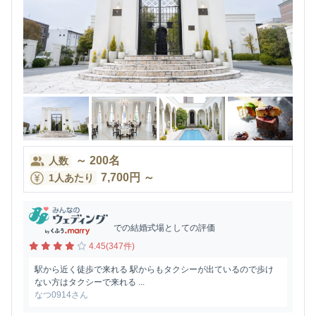
～
200
名
人数
7,700
円
～
1人あたり
での結婚式場としての評価
4.45(347件)
駅から近く徒歩で来れる 駅からもタクシーが出ているので歩け
ない方はタクシーで来れる ...
なつ0914さん