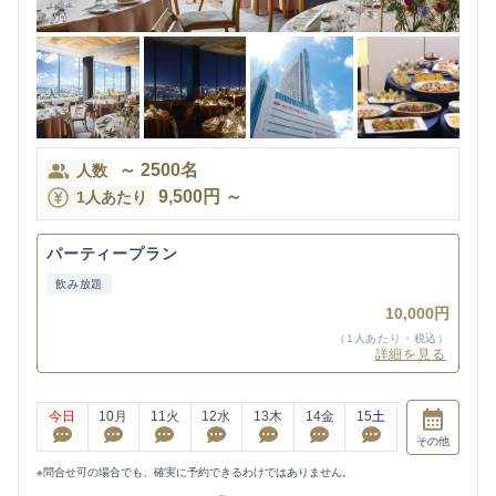
～
2500
名
人数
9,500
円
～
1人あたり
パーティープラン
飲み放題
10,000円
（1人あたり・税込）
詳細を見る
今日
10
月
11
火
12
水
13
木
14
金
15
土
その他
※問合せ可の場合でも、確実に予約できるわけではありません。