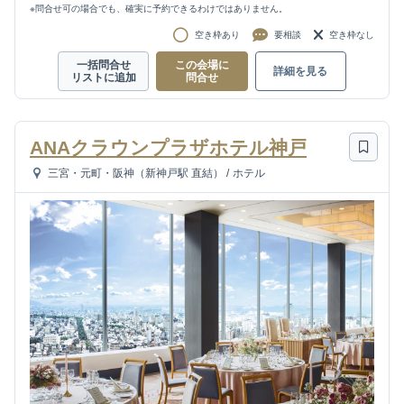
※問合せ可の場合でも、確実に予約できるわけではありません。
空き枠あり
要相談
空き枠なし
一括問合せ
この会場に
詳細を見る
リストに追加
問合せ
ANAクラウンプラザホテル神戸
三宮・元町・阪神（新神戸駅 直結）
/
ホテル