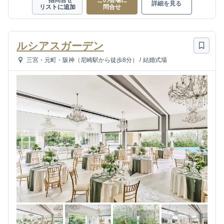
一括問合せ
この会場に
詳細を見る
リストに追加
問合せ
ルシアスガーデン
三宮・元町・阪神（尼崎駅から徒歩8分）
/
結婚式場