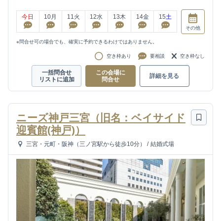
今日
10
月
11
火
12
水
13
木
14
金
15
土
その他
※問合せ可の場合でも、確実に予約できるわけではありません。
空き枠あり
要相談
空き枠なし
一括問合せ
この会場に
詳細を見る
リストに追加
問合せ
ニーズ神戸三宮（旧名：ベイサイド
迎賓館(神戸)）
三宮・元町・阪神（三ノ宮駅から徒歩10分）
/
結婚式場