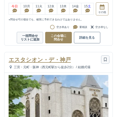
今日
10
月
11
火
12
水
13
木
14
金
15
土
その他
※問合せ可の場合でも、確実に予約できるわけではありません。
空き枠あり
要相談
空き枠なし
一括問合せ
この会場に
詳細を見る
リストに追加
問合せ
エスタシオン・デ・神戸
三宮・元町・阪神（西元町駅から徒歩2分）
/
結婚式場