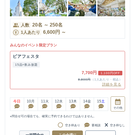
20
名
～
250
名
人数
6,600
円
～
1人あたり
みんなのイベント限定プラン
ビアフェスタ
15品+飲み放題
7,700円
1,100円OFF
8,800円
（1人あたり・税込）
詳細を見る
今日
10
月
11
火
12
水
13
木
14
金
15
土
その他
※問合せ可の場合でも、確実に予約できるわけではありません。
空き枠あり
要相談
空き枠なし