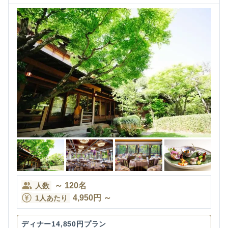
～
120
名
人数
4,950
円
～
1人あたり
ディナー14,850円プラン