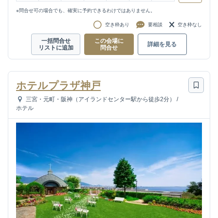
※問合せ可の場合でも、確実に予約できるわけではありません。
空き枠あり
要相談
空き枠なし
一括問合せ
この会場に
詳細を見る
リストに追加
問合せ
ホテルプラザ神戸
三宮・元町・阪神（アイランドセンター駅から徒歩2分）
/
ホテル