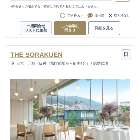
※問合せ可の場合でも、確実に予約できるわけではありません。
空き枠あり
要相談
空き枠なし
一括問合せ
この会場に
詳細を見る
リストに追加
問合せ
THE SORAKUEN
三宮・元町・阪神（県庁前駅から徒歩4分）
/
結婚式場