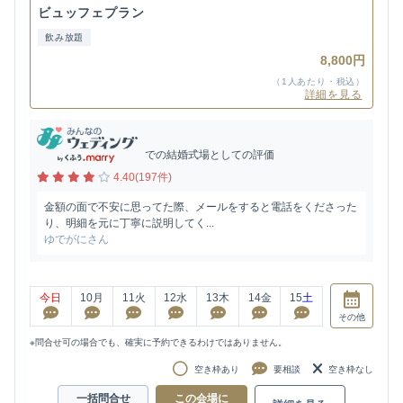
ビュッフェプラン
飲み放題
8,800円
（1人あたり・税込）
詳細を見る
での結婚式場としての評価
4.40(197件)
金額の面で不安に思ってた際、メールをすると電話をくださった
り、明細を元に丁寧に説明してく...
ゆでがにさん
今日
10
月
11
火
12
水
13
木
14
金
15
土
その他
※問合せ可の場合でも、確実に予約できるわけではありません。
空き枠あり
要相談
空き枠なし
一括問合せ
この会場に