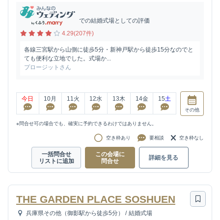
での結婚式場としての評価
4.29(207件)
各線三宮駅から山側に徒歩5分・新神戸駅から徒歩15分なのでと
ても便利な立地でした。式場か...
プロージットさん
今日
10
月
11
火
12
水
13
木
14
金
15
土
その他
※問合せ可の場合でも、確実に予約できるわけではありません。
空き枠あり
要相談
空き枠なし
一括問合せ
この会場に
詳細を見る
リストに追加
問合せ
THE GARDEN PLACE SOSHUEN
兵庫県その他（御影駅から徒歩5分）
/
結婚式場