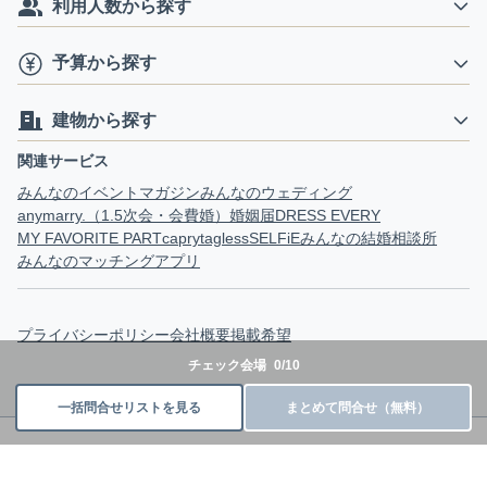
利用人数から探す
予算から探す
建物から探す
関連サービス
みんなのイベントマガジン
みんなのウェディング
anymarry.（1.5次会・会費婚）
婚姻届
DRESS EVERY
MY FAVORITE PART
capry
tagless
SELFiE
みんなの結婚相談所
みんなのマッチングアプリ
プライバシーポリシー
会社概要
掲載希望
チェック会場
0
/
10
一括問合せリストを見る
まとめて問合せ（無料）
©Kufu Wedding Inc.