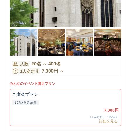
20
名
～
400
名
人数
7,000
円
～
1人あたり
みんなのイベント限定プラン
ご宴会プラン
10品+飲み放題
7,000円
（1人あたり・税込）
詳細を見る