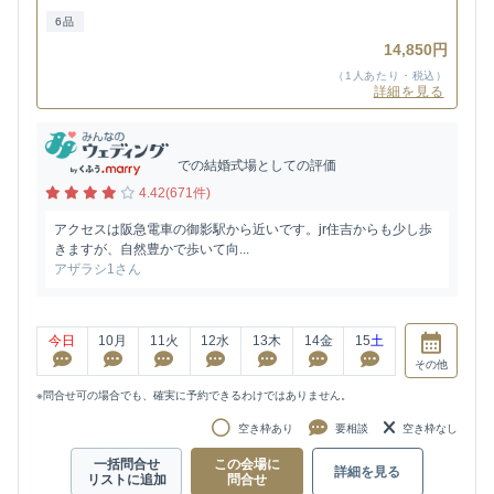
6品
14,850円
（1人あたり・税込）
詳細を見る
での結婚式場としての評価
4.42(671件)
アクセスは阪急電車の御影駅から近いです。jr住吉からも少し歩
きますが、自然豊かで歩いて向...
アザラシ1さん
今日
10
月
11
火
12
水
13
木
14
金
15
土
その他
※問合せ可の場合でも、確実に予約できるわけではありません。
空き枠あり
要相談
空き枠なし
一括問合せ
この会場に
詳細を見る
リストに追加
問合せ