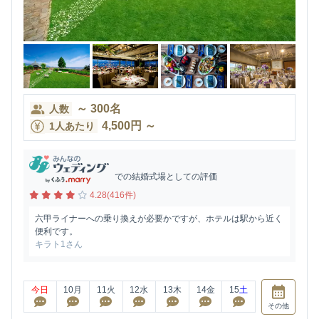
～
300
名
人数
4,500
円
～
1人あたり
での結婚式場としての評価
4.28(416件)
六甲ライナーへの乗り換えが必要かですが、ホテルは駅から近く
便利です。
キラト1さん
今日
10
月
11
火
12
水
13
木
14
金
15
土
その他