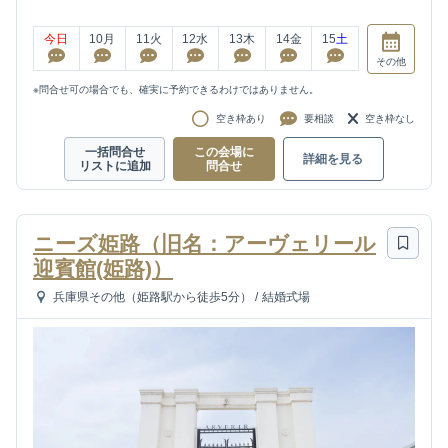
今日
10
月
11
火
12
水
13
木
14
金
15
土
その他
※問合せ可の場合でも、確実に予約できるわけではありません。
空き枠あり
要相談
空き枠なし
一括問合せ
この会場に
詳細を見る
リストに追加
問合せ
ニーズ姫路（旧名：アーヴェリール
迎賓館(姫路)）
兵庫県その他（姫路駅から徒歩5分）
/
結婚式場