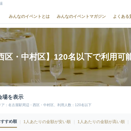
場
みんなのイベントとは
みんなのイベントマガジン
よくある
西区・中村区】120名以下で利用可
会場を表示
リア：名古屋駅周辺・西区・中村区、利用人数：120名以下
おすすめ順
｜
1人あたりの金額が安い順
｜
1人あたりの金額が高い順
｜