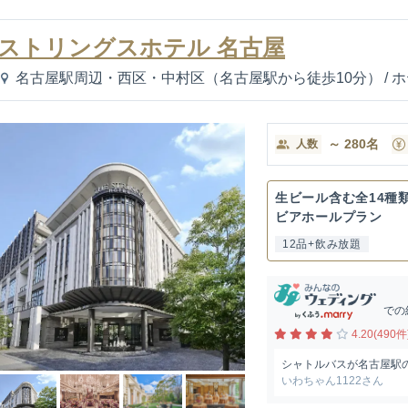
ストリングスホテル 名古屋
名古屋駅周辺・西区・中村区（名古屋駅から徒歩10分）
/
ホ
～
280
名
人数
生ビール含む全14種
ビアホールプラン
12品+飲み放題
での
4.20(490件
シャトルバスが名古屋駅
いわちゃん1122さん