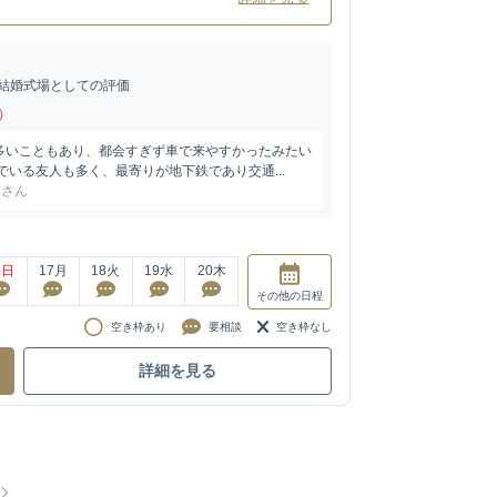
結婚式場としての評価
)
多いこともあり、都会すぎず車で来やすかったみたい
でいる友人も多く、最寄りが地下鉄であり交通...
65さん
6
日
17
月
18
火
19
水
20
木
その他
の日程
空き枠あり
要相談
空き枠なし
詳細を見る