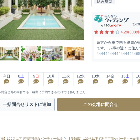
飲み放題
での
4.29(308件
遠方から車で来る親戚が
です。 八事の近くに住ん
444444444444444444
今日
8
土
9
日
10
月
11
火
12
水
13
木
14
金
15
土
1
※問合せ可の場合でも、確実に予約できるわけではありません。
一括問合せ
リストに追加
この会場に
問合せ
東海】120名以下で利用可能なパーティー会場
【愛知県】120名以下で利用可能なパーティー会場