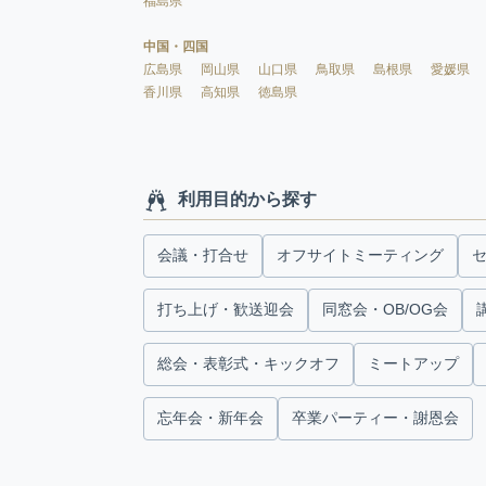
福島県
中国・四国
広島県
岡山県
山口県
鳥取県
島根県
愛媛県
香川県
高知県
徳島県
利用目的から探す
会議・打合せ
オフサイトミーティング
打ち上げ・歓送迎会
同窓会・OB/OG会
総会・表彰式・キックオフ
ミートアップ
忘年会・新年会
卒業パーティー・謝恩会