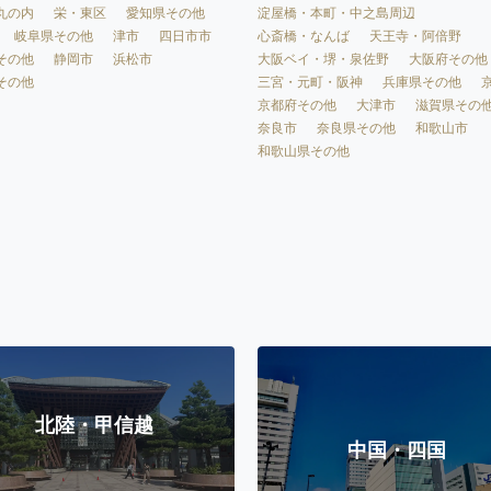
淀屋橋・本町・中之島周辺
丸の内
栄・東区
愛知県その他
心斎橋・なんば
天王寺・阿倍野
岐阜県その他
津市
四日市市
大阪ベイ・堺・泉佐野
大阪府その他
その他
静岡市
浜松市
三宮・元町・阪神
兵庫県その他
その他
京都府その他
大津市
滋賀県その
奈良市
奈良県その他
和歌山市
和歌山県その他
北陸・甲信越
中国・四国