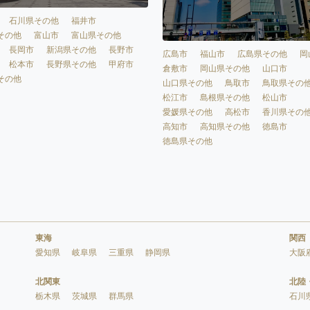
石川県その他
福井市
その他
富山市
富山県その他
長岡市
新潟県その他
長野市
広島市
福山市
広島県その他
岡
松本市
長野県その他
甲府市
倉敷市
岡山県その他
山口市
その他
山口県その他
鳥取市
鳥取県その
松江市
島根県その他
松山市
愛媛県その他
高松市
香川県その
高知市
高知県その他
徳島市
徳島県その他
東海
関西
愛知県
岐阜県
三重県
静岡県
大阪
北関東
北陸
栃木県
茨城県
群馬県
石川