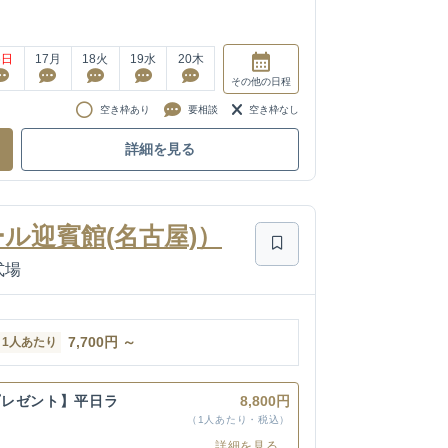
6
日
17
月
18
火
19
水
20
木
その他
の日程
空き枠あり
要相談
空き枠なし
詳細を見る
ル迎賓館(名古屋)）
式場
7,700
円
～
1人あたり
プレゼント】平日ラ
8,800円
（1人あたり・税込）
詳細を見る