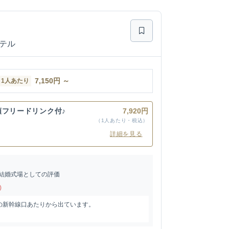
テル
7,150
円
～
1人あたり
類フリードリンク付♪
7,920円
（1人あたり・税込）
詳細を見る
結婚式場としての評価
)
の新幹線口あたりから出ています。