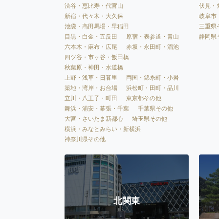
渋谷・恵比寿・代官山
伏見・
新宿・代々木・大久保
岐阜市
池袋・高田馬場・早稲田
三重県
目黒・白金・五反田
原宿・表参道・青山
静岡県
六本木・麻布・広尾
赤坂・永田町・溜池
四ツ谷・市ヶ谷・飯田橋
秋葉原・神田・水道橋
上野・浅草・日暮里
両国・錦糸町・小岩
築地・湾岸・お台場
浜松町・田町・品川
立川・八王子・町田
東京都その他
舞浜・浦安・幕張・千葉
千葉県その他
大宮・さいたま新都心
埼玉県その他
横浜・みなとみらい・新横浜
神奈川県その他
北関東