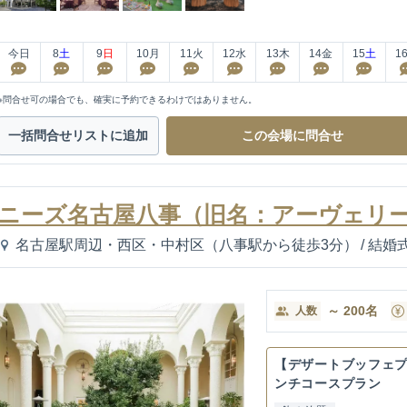
今日
8
土
9
日
10
月
11
火
12
水
13
木
14
金
15
土
1
※問合せ可の場合でも、確実に予約できるわけではありません。
一括問合せ
リストに追加
この会場に
問合せ
ニーズ名古屋八事（旧名：アーヴェリー
名古屋駅周辺・西区・中村区（八事駅から徒歩3分）
/
結婚
～
200
名
人数
【デザートブッフェ
ンチコースプラン