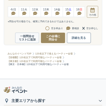
今日
11
火
12
水
13
木
14
金
15
土
16
日
その他
※問合せ可の場合でも、確実に予約できるわけではありません。
空き枠あり
要相談
空き枠なし
一括問合せ
この会場に
詳細を見る
リストに追加
問合せ
みんなのイベントTOP
120名以下で使えるパーティー会場
【首都圏】120名以下で利用可能なパーティー会場
【東京都】120名以下で利用可能なパーティー会場
【東京・日本橋】120名以下で利用可能なパーティー会場
主要エリアから探す