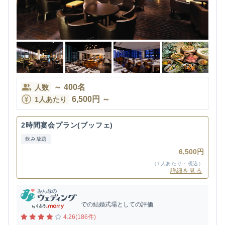
～
400
名
人数
6,500
円
～
1人あたり
2時間宴会プラン(ブッフェ)
飲み放題
6,500円
（1人あたり・税込）
詳細を見る
での結婚式場としての評価
4.26(186件)