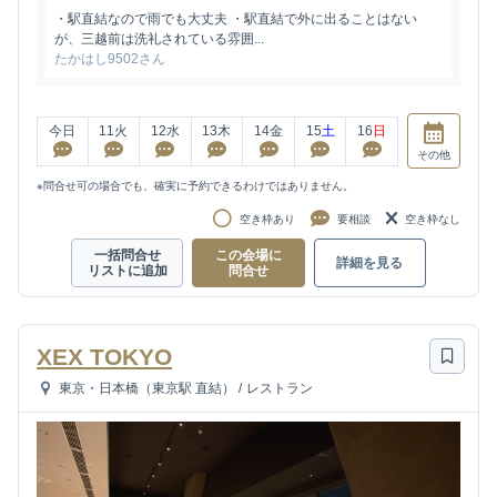
・駅直結なので雨でも大丈夫 ・駅直結で外に出ることはない
が、三越前は洗礼されている雰囲...
たかはし9502さん
今日
11
火
12
水
13
木
14
金
15
土
16
日
その他
※問合せ可の場合でも、確実に予約できるわけではありません。
空き枠あり
要相談
空き枠なし
一括問合せ
この会場に
詳細を見る
リストに追加
問合せ
XEX TOKYO
東京・日本橋（東京駅 直結）
/
レストラン