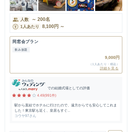
～
200
名
人数
8,100
円
～
1人あたり
同窓会プラン
飲み放題
9,000円
（1人あたり・税込）
詳細を見る
での結婚式場としての評価
4.49(991件)
駅から直結でホテルに行けたので、遠方からでも安心してこれま
した！東京駅も近く、皇居もすぐ...
コウヤ97さん