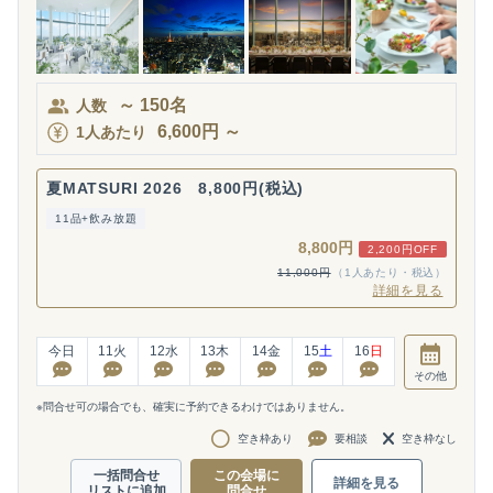
～
150
名
人数
6,600
円
～
1人あたり
夏MATSURI 2026 8,800円(税込)
11品+飲み放題
8,800円
2,200円OFF
11,000円
（1人あたり・税込）
詳細を見る
今日
11
火
12
水
13
木
14
金
15
土
16
日
その他
※問合せ可の場合でも、確実に予約できるわけではありません。
空き枠あり
要相談
空き枠なし
一括問合せ
この会場に
詳細を見る
リストに追加
問合せ