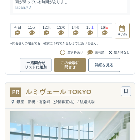
雨が降っている時間がありまし...
lapanさん
今日
11
火
12
水
13
木
14
金
15
土
16
日
その他
※問合せ可の場合でも、確実に予約できるわけではありません。
空き枠あり
要相談
空き枠なし
一括問合せ
この会場に
詳細を見る
リストに追加
問合せ
ルミヴェール TOKYO
PR
銀座・新橋・有楽町（汐留駅直結）
/
結婚式場