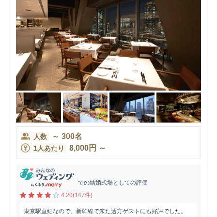
～
300
名
人数
8,000
円
～
1人あたり
での結婚式場としての評価
4.20(147件)
東京駅直結なので、新幹線で来た遠方ゲストにも好評でした。