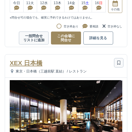
今日
11
火
12
水
13
木
14
金
15
土
16
日
その他
※問合せ可の場合でも、確実に予約できるわけではありません。
空き枠あり
要相談
空き枠なし
一括問合せ
この会場に
詳細を見る
リストに追加
問合せ
XEX 日本橋
東京・日本橋（三越前駅 直結）
/
レストラン