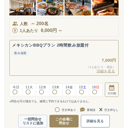
～
200
名
人数
6,000
円
～
1人あたり
メキシカンBBQプラン 2時間飲み放題付
飲み放題
7,000円
（1人あたり・税込）
詳細を見る
今日
11
火
12
水
13
木
14
金
15
土
16
日
その他
※問合せ可の場合でも、確実に予約できるわけではありません。
空き枠あり
要相談
空き枠なし
一括問合せ
この会場に
詳細を見る
リストに追加
問合せ