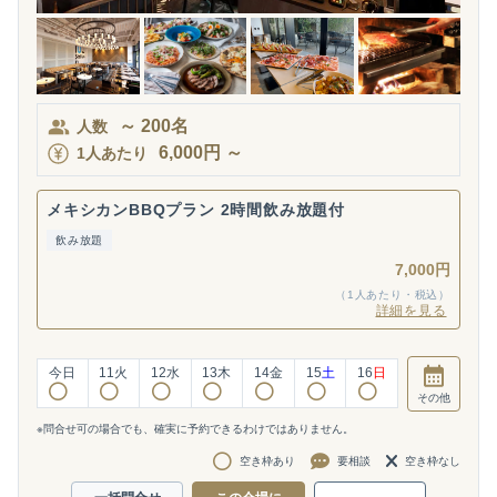
～
200
名
人数
6,000
円
～
1人あたり
メキシカンBBQプラン 2時間飲み放題付
飲み放題
7,000円
（1人あたり・税込）
詳細を見る
今日
11
火
12
水
13
木
14
金
15
土
16
日
その他
※問合せ可の場合でも、確実に予約できるわけではありません。
空き枠あり
要相談
空き枠なし