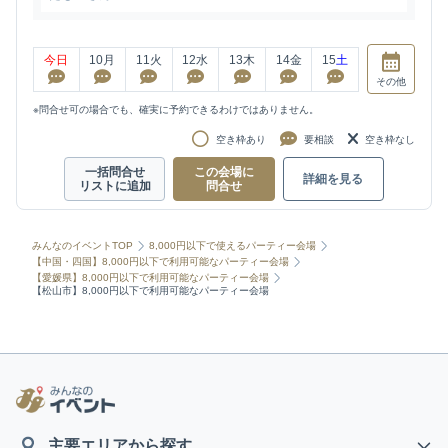
今日
10
月
11
火
12
水
13
木
14
金
15
土
その他
※問合せ可の場合でも、確実に予約できるわけではありません。
空き枠あり
要相談
空き枠なし
一括問合せ
この会場に
詳細を見る
リストに追加
問合せ
みんなのイベントTOP
8,000円以下で使えるパーティー会場
【中国・四国】8,000円以下で利用可能なパーティー会場
【愛媛県】8,000円以下で利用可能なパーティー会場
【松山市】8,000円以下で利用可能なパーティー会場
主要エリアから探す