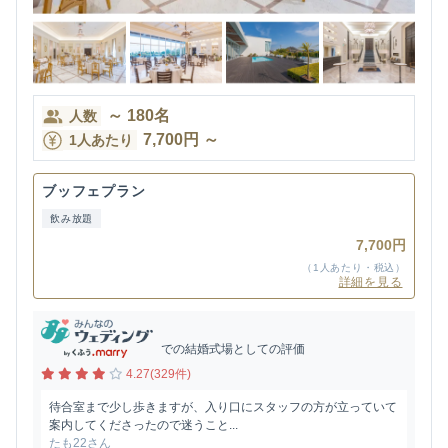
～
180
名
人数
7,700
円
～
1人あたり
ブッフェプラン
飲み放題
7,700円
（1人あたり・税込）
詳細を見る
での結婚式場としての評価
4.27(329件)
待合室まで少し歩きますが、入り口にスタッフの方が立っていて
案内してくださったので迷うこと...
たも22さん