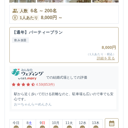
6
名
～
200
名
人数
8,000
円
～
1人あたり
【通年】パーティープラン
飲み放題
8,000円
（1人あたり・税込）
詳細を見る
での結婚式場としての評価
4.59(853件)
駅から近く歩いて行ける距離なのと、駐車場も広いので車でも安
心です。
おーちゃんらーめんさん
今日
8
土
9
日
10
月
11
火
12
水
13
木