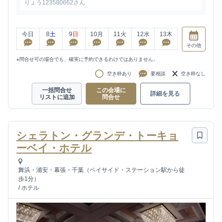
りょう123580662さん
今日
8
土
9
日
10
月
11
火
12
水
13
木
その他
※問合せ可の場合でも、確実に予約できるわけではありません。
空き枠あり
要相談
空き枠なし
一括問合せ
この会場に
詳細を見る
リストに追加
問合せ
シェラトン・グランデ・トーキョ
ーベイ・ホテル
舞浜・浦安・幕張・千葉（ベイサイド・ステーション駅から徒
歩1分）
/
ホテル