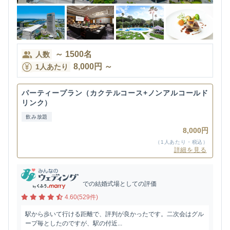
～
1500
名
人数
8,000
円
～
1人あたり
パーティープラン（カクテルコース+ノンアルコールド
リンク）
飲み放題
8,000円
（1人あたり・税込）
詳細を見る
での結婚式場としての評価
4.60(529件)
駅から歩いて行ける距離で、評判が良かったです。二次会はグル
ープ毎としたのですが、駅の付近...