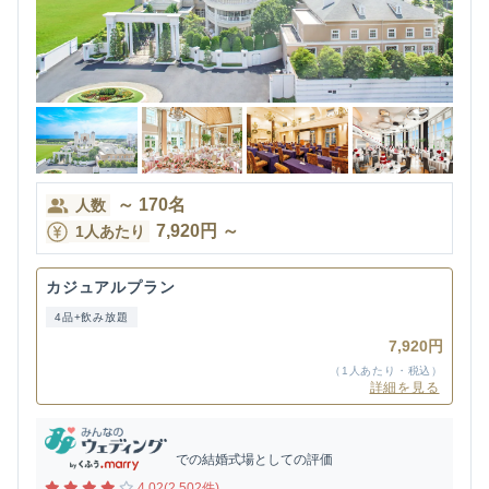
～
170
名
人数
7,920
円
～
1人あたり
カジュアルプラン
4品+飲み放題
7,920円
（1人あたり・税込）
詳細を見る
での結婚式場としての評価
4.02(2,502件)