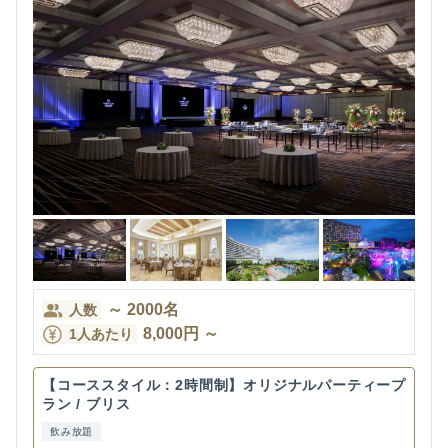
～
2000
名
人数
8,000
円
～
1人あたり
【コーススタイル：2時間制】オリジナルパーティープ
ラン / ブリス
飲み放題