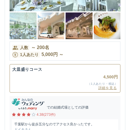
～
200
名
人数
5,000
円
～
1人あたり
大皿盛りコース
4,500円
（1人あたり・税込）
詳細を見る
での結婚式場としての評価
4.38(273件)
千葉駅から徒歩五分なのでアクセス良かったです。
ドイキさん