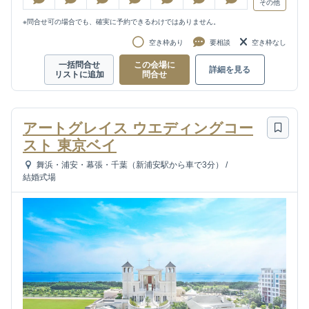
その他
※問合せ可の場合でも、確実に予約できるわけではありません。
空き枠あり
要相談
空き枠なし
一括問合せ
この会場に
詳細を見る
リストに追加
問合せ
アートグレイス ウエディングコー
スト 東京ベイ
舞浜・浦安・幕張・千葉（新浦安駅から車で3分）
/
結婚式場