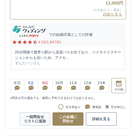
13,000円
（1人あたり・税込）
詳細を見る
での結婚式場としての評価
4.53(1,947件)
20分間隔で最寄り駅から送迎バスが出ており、ベイサイドステー
ションからも近いため、アクセ...
ずんだパンさん
今日
8
土
9
日
10
月
11
火
12
水
13
木
その他
※問合せ可の場合でも、確実に予約できるわけではありません。
空き枠あり
要相談
空き枠なし
一括問合せ
この会場に
詳細を見る
リストに追加
問合せ