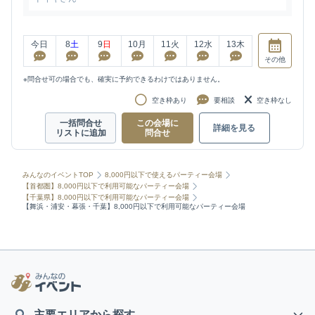
今日
8
土
9
日
10
月
11
火
12
水
13
木
その他
※問合せ可の場合でも、確実に予約できるわけではありません。
空き枠あり
要相談
空き枠なし
一括問合せ
この会場に
詳細を見る
リストに追加
問合せ
みんなのイベントTOP
8,000円以下で使えるパーティー会場
【首都圏】8,000円以下で利用可能なパーティー会場
【千葉県】8,000円以下で利用可能なパーティー会場
【舞浜・浦安・幕張・千葉】8,000円以下で利用可能なパーティー会場
主要エリアから探す