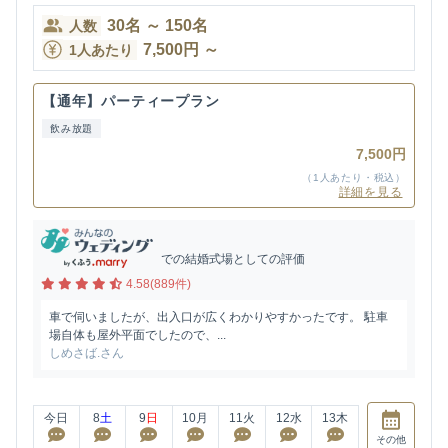
30
名
～
150
名
人数
7,500
円
～
1人あたり
【通年】パーティープラン
飲み放題
7,500円
（1人あたり・税込）
詳細を見る
での結婚式場としての評価
4.58(889件)
車で伺いましたが、出入口が広くわかりやすかったです。 駐車
場自体も屋外平面でしたので、...
しめさば.さん
今日
8
土
9
日
10
月
11
火
12
水
13
木
その他