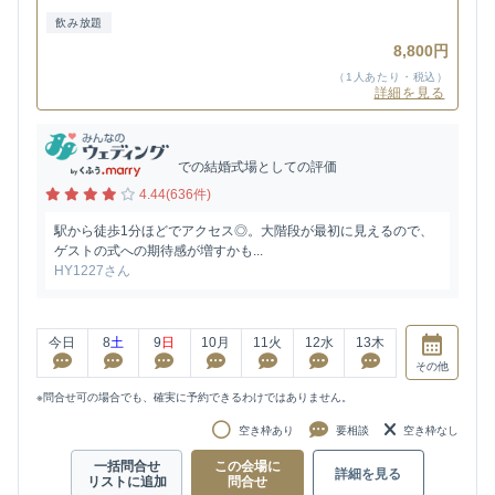
飲み放題
8,800円
（1人あたり・税込）
詳細を見る
での結婚式場としての評価
4.44(636件)
駅から徒歩1分ほどでアクセス◎。大階段が最初に見えるので、
ゲストの式への期待感が増すかも...
HY1227さん
今日
8
土
9
日
10
月
11
火
12
水
13
木
その他
※問合せ可の場合でも、確実に予約できるわけではありません。
空き枠あり
要相談
空き枠なし
一括問合せ
この会場に
詳細を見る
リストに追加
問合せ