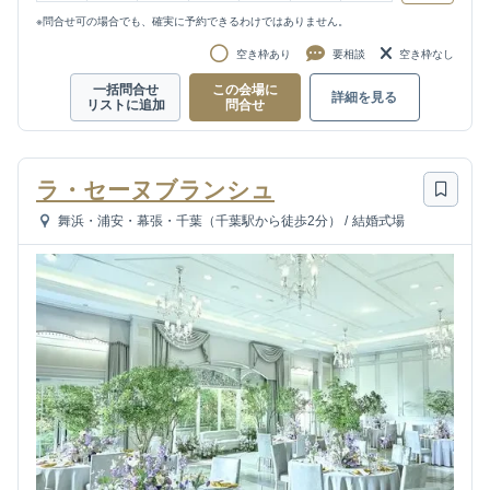
※問合せ可の場合でも、確実に予約できるわけではありません。
空き枠あり
要相談
空き枠なし
一括問合せ
この会場に
詳細を見る
リストに追加
問合せ
ラ・セーヌブランシュ
舞浜・浦安・幕張・千葉（千葉駅から徒歩2分）
/
結婚式場