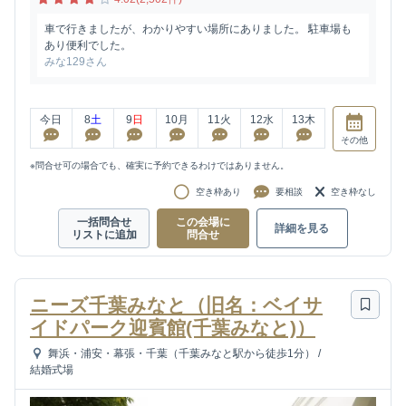
車で行きましたが、わかりやすい場所にありました。 駐車場も
あり便利でした。
みな129さん
今日
8
土
9
日
10
月
11
火
12
水
13
木
その他
※問合せ可の場合でも、確実に予約できるわけではありません。
空き枠あり
要相談
空き枠なし
一括問合せ
この会場に
詳細を見る
リストに追加
問合せ
ニーズ千葉みなと（旧名：ベイサ
イドパーク迎賓館(千葉みなと)）
舞浜・浦安・幕張・千葉（千葉みなと駅から徒歩1分）
/
結婚式場