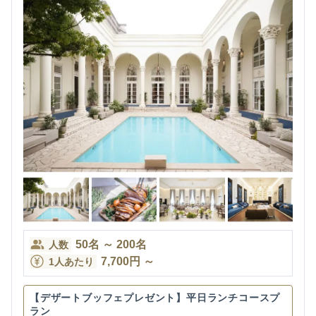
50
名
～
200
名
人数
7,700
円
～
1人あたり
【デザートブッフェプレゼント】平日ランチコースプ
ラン